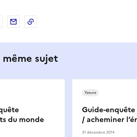
 Facebook
er sur X
Partager sur LinkedIn
Partager par email
Copier le lien de la page dans le presse-pap
e même sujet
Yzeure
quête
Guide-enquête 
ts du monde
/ acheminer l’é
31 décembre 2014