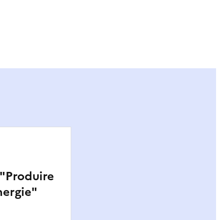
ier
"Produire
nergie"