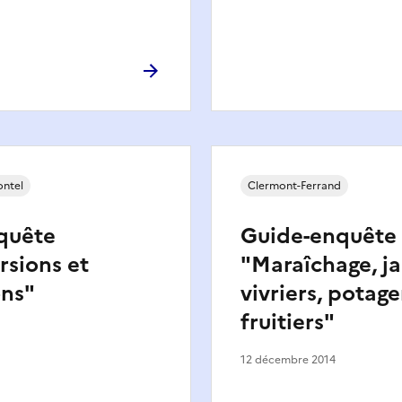
ontel
Clermont-Ferrand
quête
Guide-enquête
sions et
"Maraîchage, ja
ons"
vivriers, potage
fruitiers"
12 décembre 2014