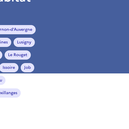
rnon-d’Auvergne
ines
Lusigny
Le Rouget
Issoire
Job
u
xillanges