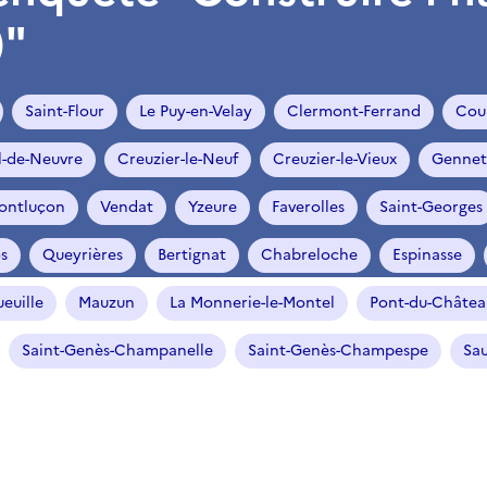
)"
Saint-Flour
Le Puy-en-Velay
Clermont-Ferrand
Cou
l-de-Neuvre
Creuzier-le-Neuf
Creuzier-le-Vieux
Gennet
ontluçon
Vendat
Yzeure
Faverolles
Saint-Georges
s
Queyrières
Bertignat
Chabreloche
Espinasse
euille
Mauzun
La Monnerie-le-Montel
Pont-du-Châtea
Saint-Genès-Champanelle
Saint-Genès-Champespe
Sau