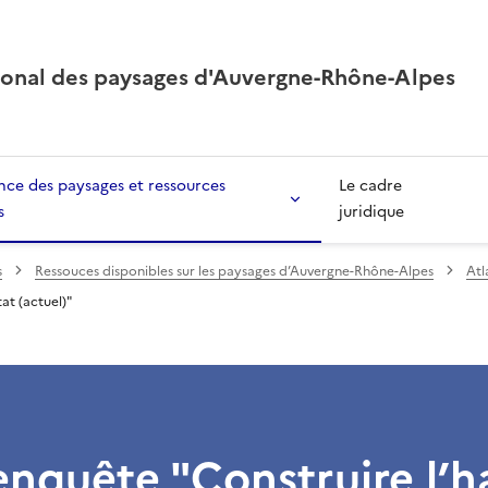
ional des paysages d'Auvergne-Rhône-Alpes
ce des paysages et ressources
Le cadre
s
juridique
s
Ressouces disponibles sur les paysages d’Auvergne-Rhône-Alpes
Atl
at (actuel)"
nquête "Construire l’h