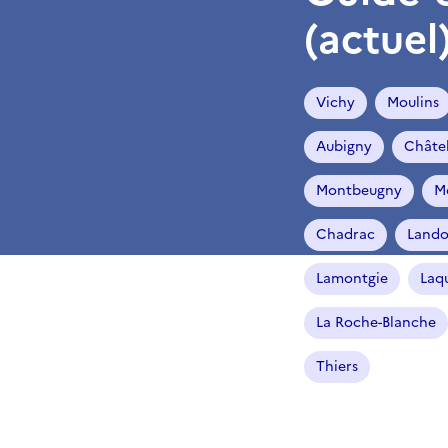
(actuel
Vichy
Moulins
Aubigny
Châte
Montbeugny
M
Chadrac
Lando
Lamontgie
Laqu
La Roche-Blanche
Thiers