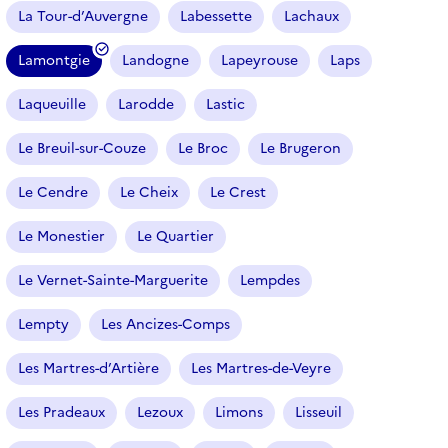
La Tour-d’Auvergne
Labessette
Lachaux
Lamontgie
Landogne
Lapeyrouse
Laps
(
f
Laqueuille
Larodde
Lastic
i
l
Le Breuil-sur-Couze
Le Broc
Le Brugeron
t
r
Le Cendre
Le Cheix
Le Crest
e
Le Monestier
Le Quartier
s
é
Le Vernet-Sainte-Marguerite
Lempdes
l
e
Lempty
Les Ancizes-Comps
c
t
Les Martres-d’Artière
Les Martres-de-Veyre
i
o
Les Pradeaux
Lezoux
Limons
Lisseuil
n