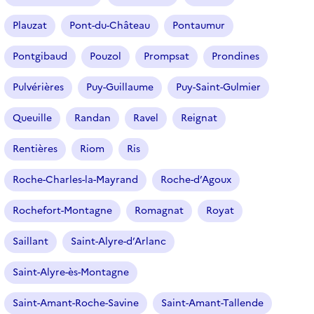
Plauzat
Pont-du-Château
Pontaumur
Pontgibaud
Pouzol
Prompsat
Prondines
Pulvérières
Puy-Guillaume
Puy-Saint-Gulmier
Queuille
Randan
Ravel
Reignat
Rentières
Riom
Ris
Roche-Charles-la-Mayrand
Roche-d’Agoux
Rochefort-Montagne
Romagnat
Royat
Saillant
Saint-Alyre-d’Arlanc
Saint-Alyre-ès-Montagne
Saint-Amant-Roche-Savine
Saint-Amant-Tallende