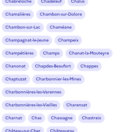
Chabreloche
Chadeleuf
Chalus
Chamalières
Chambon-sur-Dolore
Chambon-sur-Lac
Chaméane
Champagnat-le-Jeune
Champeix
Champétières
Champs
Chanat-la-Mouteyre
Chanonat
Chapdes-Beaufort
Chappes
Chaptuzat
Charbonnier-les-Mines
Charbonnières-les-Varennes
Charbonnières-les-Vieilles
Charensat
Charnat
Chas
Chassagne
Chastreix
Château-sur-Cher
Châteaugay