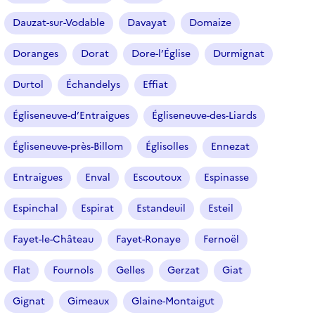
Dauzat-sur-Vodable
Davayat
Domaize
Doranges
Dorat
Dore-l’Église
Durmignat
Durtol
Échandelys
Effiat
Égliseneuve-d’Entraigues
Égliseneuve-des-Liards
Égliseneuve-près-Billom
Églisolles
Ennezat
Entraigues
Enval
Escoutoux
Espinasse
Espinchal
Espirat
Estandeuil
Esteil
Fayet-le-Château
Fayet-Ronaye
Fernoël
Flat
Fournols
Gelles
Gerzat
Giat
Gignat
Gimeaux
Glaine-Montaigut