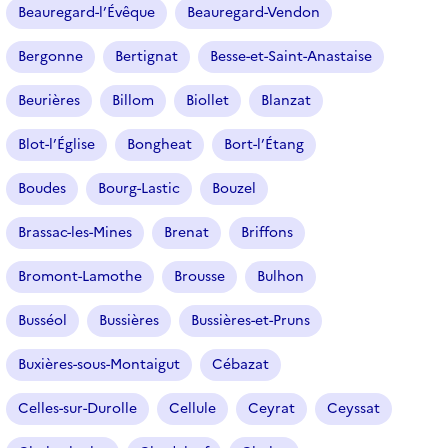
Beauregard-l’Évêque
Beauregard-Vendon
Bergonne
Bertignat
Besse-et-Saint-Anastaise
Beurières
Billom
Biollet
Blanzat
Blot-l’Église
Bongheat
Bort-l’Étang
Boudes
Bourg-Lastic
Bouzel
Brassac-les-Mines
Brenat
Briffons
Bromont-Lamothe
Brousse
Bulhon
Busséol
Bussières
Bussières-et-Pruns
Buxières-sous-Montaigut
Cébazat
Celles-sur-Durolle
Cellule
Ceyrat
Ceyssat