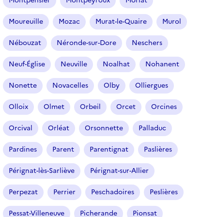
Montpensier
Montpeyroux
Moriat
Moureuille
Mozac
Murat-le-Quaire
Murol
Nébouzat
Néronde-sur-Dore
Neschers
Neuf-Église
Neuville
Noalhat
Nohanent
Nonette
Novacelles
Olby
Olliergues
Olloix
Olmet
Orbeil
Orcet
Orcines
Orcival
Orléat
Orsonnette
Palladuc
Pardines
Parent
Parentignat
Paslières
Pérignat-lès-Sarliève
Pérignat-sur-Allier
Perpezat
Perrier
Peschadoires
Peslières
Pessat-Villeneuve
Picherande
Pionsat