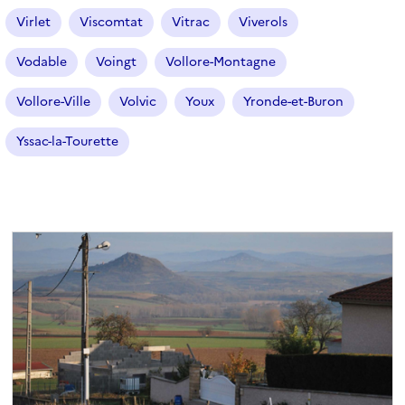
Virlet
Viscomtat
Vitrac
Viverols
Vodable
Voingt
Vollore-Montagne
Vollore-Ville
Volvic
Youx
Yronde-et-Buron
Yssac-la-Tourette