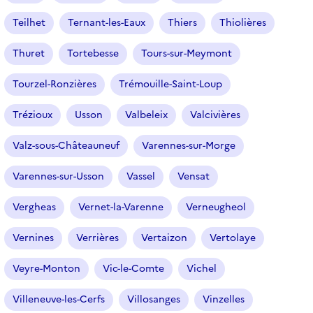
Teilhet
Ternant-les-Eaux
Thiers
Thiolières
Thuret
Tortebesse
Tours-sur-Meymont
Tourzel-Ronzières
Trémouille-Saint-Loup
Trézioux
Usson
Valbeleix
Valcivières
Valz-sous-Châteauneuf
Varennes-sur-Morge
Varennes-sur-Usson
Vassel
Vensat
Vergheas
Vernet-la-Varenne
Verneugheol
Vernines
Verrières
Vertaizon
Vertolaye
Veyre-Monton
Vic-le-Comte
Vichel
Villeneuve-les-Cerfs
Villosanges
Vinzelles