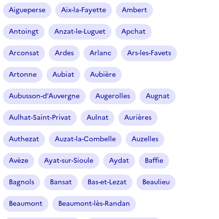
r
Aigueperse
Aix-la-Fayette
Ambert
t
i
Antoingt
Anzat-le-Luguet
Apchat
c
l
Arconsat
Ardes
Arlanc
Ars-les-Favets
e
s
Artonne
Aubiat
Aubière
Aubusson-d’Auvergne
Augerolles
Augnat
Aulhat-Saint-Privat
Aulnat
Aurières
Authezat
Auzat-la-Combelle
Auzelles
Avèze
Ayat-sur-Sioule
Aydat
Baffie
Bagnols
Bansat
Bas-et-Lezat
Beaulieu
Beaumont
Beaumont-lès-Randan