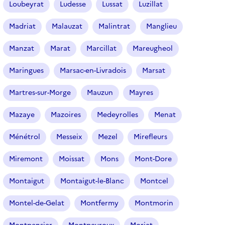
n
Loubeyrat
Ludesse
Lussat
Luzillat
é
Madriat
Malauzat
Malintrat
Manglieu
)
Manzat
Marat
Marcillat
Mareugheol
Maringues
Marsac-en-Livradois
Marsat
Martres-sur-Morge
Mauzun
Mayres
Mazaye
Mazoires
Medeyrolles
Menat
Ménétrol
Messeix
Mezel
Mirefleurs
Miremont
Moissat
Mons
Mont-Dore
Montaigut
Montaigut-le-Blanc
Montcel
Montel-de-Gelat
Montfermy
Montmorin