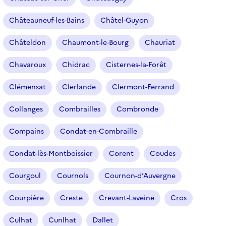
Châteauneuf-les-Bains
Châtel-Guyon
Châteldon
Chaumont-le-Bourg
Chauriat
Chavaroux
Chidrac
Cisternes-la-Forêt
Clémensat
Clerlande
Clermont-Ferrand
Collanges
Combrailles
Combronde
Compains
Condat-en-Combraille
Condat-lès-Montboissier
Corent
Coudes
Courgoul
Cournols
Cournon-d’Auvergne
Courpière
Creste
Crevant-Laveine
Cros
Culhat
Cunlhat
Dallet