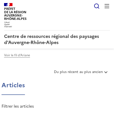
Reche
PRÉFET
DE LA RÉGION
AUVERGNE-
RHÔNE-ALPES
Centre de ressources régional des paysages
d'Auvergne-Rhône-Alpes
Voir le fil d'Ariane
T
Du plus récent au plus ancien
r
i
Articles
e
r
l
e
Filtrer les articles
s
a