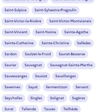
Saint-Sulpice
Saint-Sylvestre-Pragoulin
Saint-Victor-la-Rivière
Saint-Victor-Montvianeix
Saint-Vincent
Saint-Yvoine
Sainte-Agathe
Sainte-Catherine
Sainte-Christine
Sallèdes
Sardon
Saulzet-le-Froid
Sauret-Besserve
Saurier
Sauvagnat
Sauvagnat-Sainte-Marthe
Sauvessanges
Sauviat
Sauxillanges
Savennes
Sayat
Sermentizon
Servant
Seychalles
Singles
Solignat
Sugères
Surat
Tallende
Tauves
Teilhède