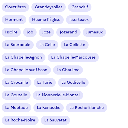
Gouttières
Grandeyrolles
Grandrif
Herment
Heume-l’Église
Isserteaux
Issoire
Job
Joze
Jozerand
Jumeaux
La Bourboule
La Celle
La Cellette
La Chapelle-Agnon
La Chapelle-Marcousse
La Chapelle-sur-Usson
La Chaulme
La Crouzille
La Forie
La Godivelle
La Goutelle
La Monnerie-le-Montel
La Moutade
La Renaudie
La Roche-Blanche
La Roche-Noire
La Sauvetat