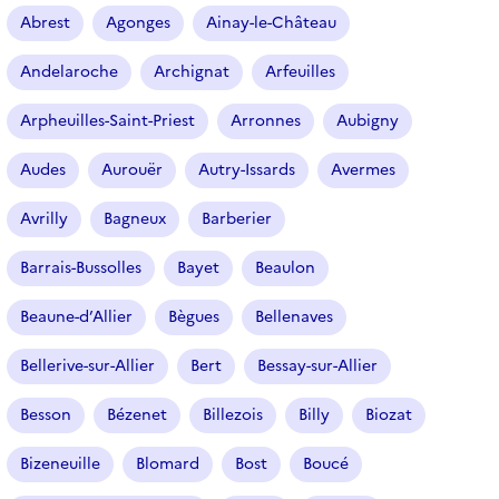
r
Abrest
Agonges
Ainay-le-Château
t
i
Andelaroche
Archignat
Arfeuilles
c
l
Arpheuilles-Saint-Priest
Arronnes
Aubigny
e
s
Audes
Aurouër
Autry-Issards
Avermes
Avrilly
Bagneux
Barberier
Barrais-Bussolles
Bayet
Beaulon
Beaune-d’Allier
Bègues
Bellenaves
Bellerive-sur-Allier
Bert
Bessay-sur-Allier
Besson
Bézenet
Billezois
Billy
Biozat
Bizeneuille
Blomard
Bost
Boucé