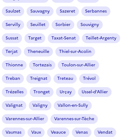
Saulzet
Sauvagny
Sazeret
Serbannes
Servilly
Seuillet
Sorbier
Souvigny
Sussat
Target
Taxat-Senat
Teillet-Argenty
Terjat
Theneuille
Thiel-sur-Acolin
Thionne
Tortezais
Toulon-sur-Allier
Treban
Treignat
Treteau
Trévol
Trézelles
Tronget
Urçay
Ussel-d’Allier
Valignat
Valigny
Vallon-en-Sully
Varennes-sur-Allier
Varennes-sur-Tèche
Vaumas
Vaux
Veauce
Venas
Vendat