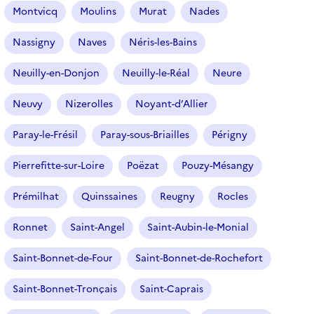
l
Montvicq
Moulins
Murat
Nades
t
r
Nassigny
Naves
Néris-les-Bains
e
Neuilly-en-Donjon
Neuilly-le-Réal
Neure
s
é
Neuvy
Nizerolles
Noyant-d’Allier
l
e
Paray-le-Frésil
Paray-sous-Briailles
Périgny
c
t
Pierrefitte-sur-Loire
Poëzat
Pouzy-Mésangy
i
o
Prémilhat
Quinssaines
Reugny
Rocles
n
n
Ronnet
Saint-Angel
Saint-Aubin-le-Monial
é
Saint-Bonnet-de-Four
Saint-Bonnet-de-Rochefort
)
Saint-Bonnet-Tronçais
Saint-Caprais