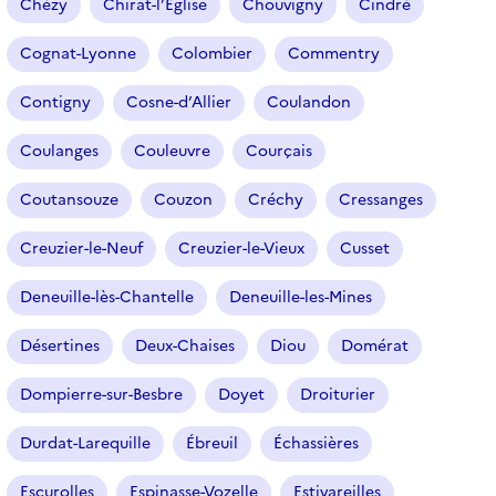
Chézy
Chirat-l’Église
Chouvigny
Cindré
Cognat-Lyonne
Colombier
Commentry
Contigny
Cosne-d’Allier
Coulandon
Coulanges
Couleuvre
Courçais
Coutansouze
Couzon
Créchy
Cressanges
Creuzier-le-Neuf
Creuzier-le-Vieux
Cusset
Deneuille-lès-Chantelle
Deneuille-les-Mines
Désertines
Deux-Chaises
Diou
Domérat
Dompierre-sur-Besbre
Doyet
Droiturier
Durdat-Larequille
Ébreuil
Échassières
Escurolles
Espinasse-Vozelle
Estivareilles