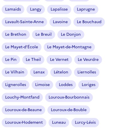
Lamaids
Langy
Lapalisse
Laprugne
Lavault-Sainte-Anne
Lavoine
Le Bouchaud
Le Brethon
Le Breuil
Le Donjon
Le Mayet-d’École
Le Mayet-de-Montagne
Le Pin
Le Theil
Le Vernet
Le Veurdre
Le Vilhain
Lenax
Lételon
Liernolles
Lignerolles
Limoise
Loddes
Loriges
Louchy-Montfand
Louroux-Bourbonnais
Louroux-de-Beaune
Louroux-de-Bouble
Louroux-Hodement
Luneau
Lurcy-Lévis