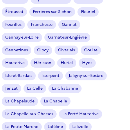
Étroussat
Ferrières-sur-Sichon
Fleuriel
Fourilles
Franchesse
Gannat
Gannay-sur-Loire
Garnat-sur-Engièvre
Gennetines
Gipcy
Givarlais
Gouise
Hauterive
Hérisson
Huriel
Hyds
Isle-et-Bardais
Isserpent
Jaligny-sur-Besbre
Jenzat
La Celle
La Chabanne
La Chapelaude
La Chapelle
La Chapelle-aux-Chasses
La Ferté-Hauterive
La Petite-Marche
Laféline
Lalizolle