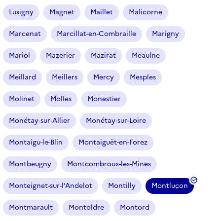
Lusigny
Magnet
Maillet
Malicorne
Marcenat
Marcillat-en-Combraille
Marigny
Mariol
Mazerier
Mazirat
Meaulne
Meillard
Meillers
Mercy
Mesples
Molinet
Molles
Monestier
Monétay-sur-Allier
Monétay-sur-Loire
Montaigu-le-Blin
Montaiguët-en-Forez
Montbeugny
Montcombroux-les-Mines
Monteignet-sur-l’Andelot
Montilly
Montluçon
(
f
Montmarault
Montoldre
Montord
i