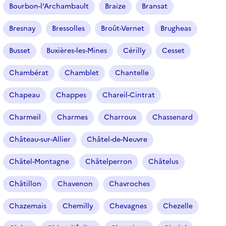
Bourbon-l’Archambault
Braize
Bransat
Bresnay
Bressolles
Broût-Vernet
Brugheas
Busset
Buxières-les-Mines
Cérilly
Cesset
Chambérat
Chamblet
Chantelle
Chapeau
Chappes
Chareil-Cintrat
Charmeil
Charmes
Charroux
Chassenard
Château-sur-Allier
Châtel-de-Neuvre
Châtel-Montagne
Châtelperron
Châtelus
Châtillon
Chavenon
Chavroches
Chazemais
Chemilly
Chevagnes
Chezelle