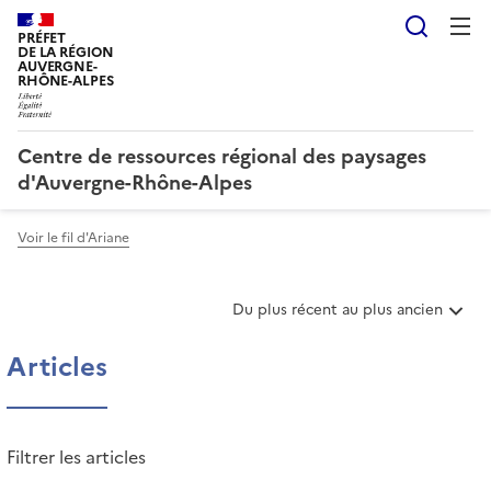
Reche
PRÉFET
DE LA RÉGION
AUVERGNE-
RHÔNE-ALPES
Centre de ressources régional des paysages
d'Auvergne-Rhône-Alpes
Voir le fil d'Ariane
T
Du plus récent au plus ancien
r
i
Articles
e
r
l
e
Filtrer les articles
s
a