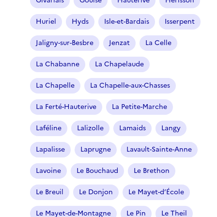
Givarlais
Gouise
Hauterive
Hérisson
)
Huriel
Hyds
Isle-et-Bardais
Isserpent
Jaligny-sur-Besbre
Jenzat
La Celle
La Chabanne
La Chapelaude
La Chapelle
La Chapelle-aux-Chasses
La Ferté-Hauterive
La Petite-Marche
Laféline
Lalizolle
Lamaids
Langy
Lapalisse
Laprugne
Lavault-Sainte-Anne
Lavoine
Le Bouchaud
Le Brethon
Le Breuil
Le Donjon
Le Mayet-d’École
Le Mayet-de-Montagne
Le Pin
Le Theil