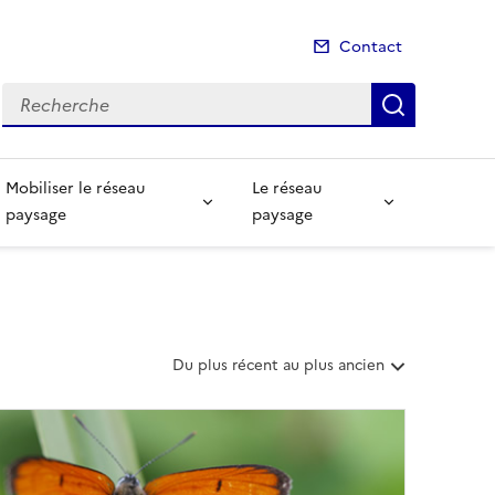
Contact
Recherche
Recherch
Mobiliser le réseau
Le réseau
paysage
paysage
T
Du plus récent au plus ancien
r
i
e
r
l