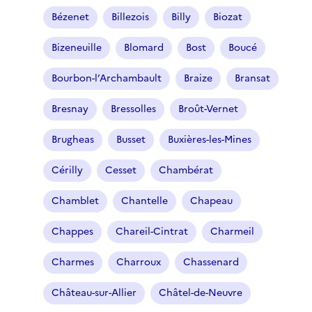
Bézenet
Billezois
Billy
Biozat
Bizeneuille
Blomard
Bost
Boucé
Bourbon-l’Archambault
Braize
Bransat
Bresnay
Bressolles
Broût-Vernet
Brugheas
Busset
Buxières-les-Mines
Cérilly
Cesset
Chambérat
Chamblet
Chantelle
Chapeau
Chappes
Chareil-Cintrat
Charmeil
Charmes
Charroux
Chassenard
Château-sur-Allier
Châtel-de-Neuvre