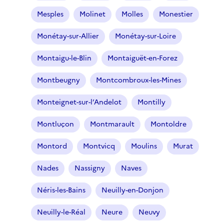
Mesples
Molinet
Molles
Monestier
Monétay-sur-Allier
Monétay-sur-Loire
Montaigu-le-Blin
Montaiguët-en-Forez
Montbeugny
Montcombroux-les-Mines
Monteignet-sur-l’Andelot
Montilly
Montluçon
Montmarault
Montoldre
Montord
Montvicq
Moulins
Murat
Nades
Nassigny
Naves
Néris-les-Bains
Neuilly-en-Donjon
Neuilly-le-Réal
Neure
Neuvy