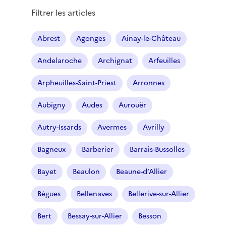
Filtrer les articles
Abrest
Agonges
Ainay-le-Château
Andelaroche
Archignat
Arfeuilles
Arpheuilles-Saint-Priest
Arronnes
Aubigny
Audes
Aurouër
Autry-Issards
Avermes
Avrilly
Bagneux
Barberier
Barrais-Bussolles
Bayet
Beaulon
Beaune-d’Allier
Bègues
Bellenaves
Bellerive-sur-Allier
Bert
Bessay-sur-Allier
Besson