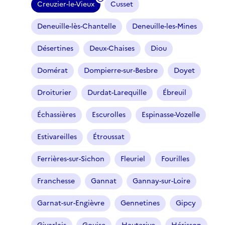
Creuzier-le-Vieux
Cusset
(
f
Deneuille-lès-Chantelle
Deneuille-les-Mines
i
l
Désertines
Deux-Chaises
Diou
t
r
Domérat
Dompierre-sur-Besbre
Doyet
e
Droiturier
Durdat-Larequille
Ébreuil
s
é
Échassières
Escurolles
Espinasse-Vozelle
l
e
Estivareilles
Étroussat
c
t
Ferrières-sur-Sichon
Fleuriel
Fourilles
i
o
Franchesse
Gannat
Gannay-sur-Loire
n
n
Garnat-sur-Engièvre
Gennetines
Gipcy
é