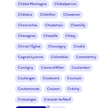
Châtel-Montagne
Châtelperron
Châtelus
Châtillon
Chavenon
Chavroches
Chazemais
Chemilly
Chevagnes
Chezelle
Chézy
Chirat-l’Église
Chouvigny
Cindré
Cognat-Lyonne
Colombier
Commentry
Contigny
Cosne-d’Allier
Coulandon
Coulanges
Couleuvre
Courçais
Coutansouze
Couzon
Créchy
Cressanges
Creuzier-le-Neuf