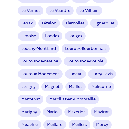
Le Vernet
Le Veurdre
Le Vilhain
Lenax
Lételon
Liernolles
Lignerolles
Limoise
Loddes
Loriges
Louchy-Montfand
Louroux-Bourbonnais
Louroux-de-Beaune
Louroux-de-Bouble
Louroux-Hodement
Luneau
Lurcy-Lévis
Lusigny
Magnet
Maillet
Malicorne
Marcenat
Marcillat-en-Combraille
Marigny
Mariol
Mazerier
Mazirat
Meaulne
Meillard
Meillers
Mercy