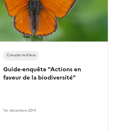
e
s
a
r
t
i
c
l
e
s
Creuzier-le-Vieux
Guide-enquête "Actions en
faveur de la biodiversité"
1er décembre 2014