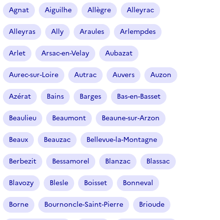
r
Agnat
Aiguilhe
Allègre
Alleyrac
t
i
Alleyras
Ally
Araules
Arlempdes
c
l
Arlet
Arsac-en-Velay
Aubazat
e
s
Aurec-sur-Loire
Autrac
Auvers
Auzon
Azérat
Bains
Barges
Bas-en-Basset
Beaulieu
Beaumont
Beaune-sur-Arzon
Beaux
Beauzac
Bellevue-la-Montagne
Berbezit
Bessamorel
Blanzac
Blassac
Blavozy
Blesle
Boisset
Bonneval
Borne
Bournoncle-Saint-Pierre
Brioude