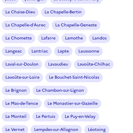
La Chaise-Dieu
La Chapelle-Bertin
La Chapelle-d’Aurec
La Chapelle-Geneste
La Chomette
Lafarre
Lamothe
Landos
Langeac
Lantriac
Lapte
Laussonne
Laval-sur-Doulon
Lavaudieu
Lavoûte-Chilhac
Lavoûte-sur-Loire
Le Bouchet-Saint-Nicolas
Le Brignon
Le Chambon-sur-Lignon
Le Mas-de-Tence
Le Monastier-sur-Gazeille
Le Monteil
Le Pertuis
Le Puy-en-Velay
Le Vernet
Lempdes-sur-Allagnon
Léotoing