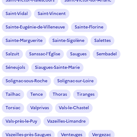
Saint-Victor-Malescours
Saint-Victor-sur-Arlanc
Saint-Vidal
Saint-Vincent
Sainte-Eugénie-de-Villeneuve
Sainte-Florine
Sainte-Marguerite
Sainte-Sigolène
Salettes
Salzuit
Sanssac-l’Église
Saugues
Sembadel
Séneujols
Siaugues-Sainte-Marie
Solignac-sous-Roche
Solignac-sur-Loire
Tailhac
Tence
Thoras
Tiranges
Torsiac
Valprivas
Vals-le-Chastel
Vals-près-le-Puy
Vazeilles-Limandre
Vazeilles-près-Saugues
Venteuges
Vergezac