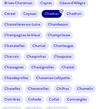
Brives-Charensac
Cayres
Céaux-d’Allègre
Cerzat
Ceyssac
Chadrac
Chadron
(
f
Chamalières-sur-Loire
Chambezon
i
l
Champagnac-le-Vieux
Champclause
t
r
Chanaleilles
Chaniat
Chanteuges
e
Charraix
Chaspinhac
Chaspuzac
s
é
Chassagnes
Chassignolles
Chastel
l
e
Chaudeyrolles
Chavaniac-Lafayette
c
t
Chazelles
Chenereilles
Chilhac
Chomelix
i
o
Cistrières
Cohade
Collat
Connangles
n