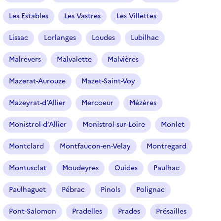
Les Estables
Les Vastres
Les Villettes
Lissac
Lorlanges
Loudes
Lubilhac
Malrevers
Malvalette
Malvières
Mazerat-Aurouze
Mazet-Saint-Voy
Mazeyrat-d’Allier
Mercoeur
Mézères
Monistrol-d’Allier
Monistrol-sur-Loire
Monlet
Montclard
Montfaucon-en-Velay
Montregard
Montusclat
Moudeyres
Ouides
Paulhac
Paulhaguet
Pébrac
Pinols
Polignac
Pont-Salomon
Pradelles
Prades
Présailles