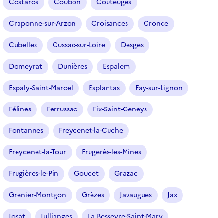
n
Costaros
Coubon
Couteuges
é
Craponne-sur-Arzon
Croisances
Cronce
)
Cubelles
Cussac-sur-Loire
Desges
Domeyrat
Dunières
Espalem
Espaly-Saint-Marcel
Esplantas
Fay-sur-Lignon
Félines
Ferrussac
Fix-Saint-Geneys
Fontannes
Freycenet-la-Cuche
Freycenet-la-Tour
Frugerès-les-Mines
Frugières-le-Pin
Goudet
Grazac
Grenier-Montgon
Grèzes
Javaugues
Jax
Josat
Jullianges
La Besseyre-Saint-Mary