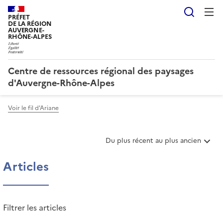
Reche
PRÉFET
DE LA RÉGION
AUVERGNE-
RHÔNE-ALPES
Centre de ressources régional des paysages
d'Auvergne-Rhône-Alpes
Voir le fil d'Ariane
T
Du plus récent au plus ancien
r
i
Articles
e
r
l
e
Filtrer les articles
s
a