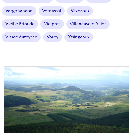
Vergongheon
Vernassal
Vézézoux
Vieille-Brioude
Vielprat
Villeneuve-d’Allier
Vissac-Auteyrac
Vorey
Yssingeaux