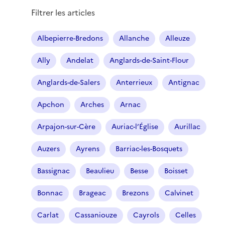
Filtrer les articles
Albepierre-Bredons
Allanche
Alleuze
Ally
Andelat
Anglards-de-Saint-Flour
Anglards-de-Salers
Anterrieux
Antignac
Apchon
Arches
Arnac
Arpajon-sur-Cère
Auriac-l’Église
Aurillac
Auzers
Ayrens
Barriac-les-Bosquets
Bassignac
Beaulieu
Besse
Boisset
Bonnac
Brageac
Brezons
Calvinet
Carlat
Cassaniouze
Cayrols
Celles