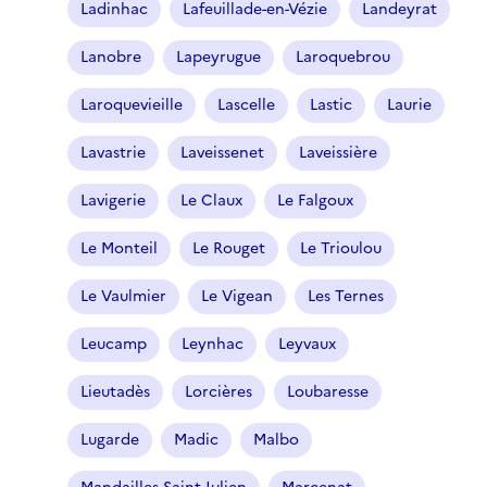
Ladinhac
Lafeuillade-en-Vézie
Landeyrat
)
Lanobre
Lapeyrugue
Laroquebrou
Laroquevieille
Lascelle
Lastic
Laurie
Lavastrie
Laveissenet
Laveissière
Lavigerie
Le Claux
Le Falgoux
Le Monteil
Le Rouget
Le Trioulou
Le Vaulmier
Le Vigean
Les Ternes
Leucamp
Leynhac
Leyvaux
Lieutadès
Lorcières
Loubaresse
Lugarde
Madic
Malbo