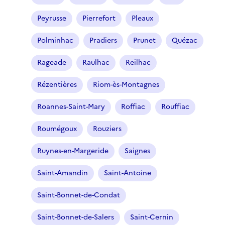
Peyrusse
Pierrefort
Pleaux
Polminhac
Pradiers
Prunet
Quézac
Rageade
Raulhac
Reilhac
Rézentières
Riom-ès-Montagnes
Roannes-Saint-Mary
Roffiac
Rouffiac
Roumégoux
Rouziers
Ruynes-en-Margeride
Saignes
Saint-Amandin
Saint-Antoine
Saint-Bonnet-de-Condat
Saint-Bonnet-de-Salers
Saint-Cernin