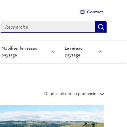
Contact
Recherche
Recherch
Mobiliser le réseau
Le réseau
paysage
paysage
T
Du plus récent au plus ancien
r
i
e
r
l