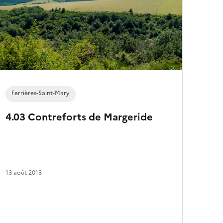
e
s
a
r
t
i
c
l
e
s
Ferrières-Saint-Mary
4.03 Contreforts de Margeride
13 août 2013