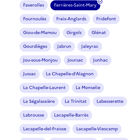
Faverolles
Ferrières-Saint-Mary
(
f
Fournoulès
Freix-Anglards
Fridefont
i
l
Giou-de-Mamou
Girgols
Glénat
t
r
Gourdièges
Jabrun
Jaleyrac
e
Jou-sous-Monjou
Joursac
Junhac
s
é
Jussac
La Chapelle-d’Alagnon
l
e
La Chapelle-Laurent
La Monselie
c
t
La Ségalassière
La Trinitat
Labesserette
i
o
Labrousse
Lacapelle-Barrès
n
n
Lacapelle-del-Fraisse
Lacapelle-Viescamp
é