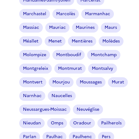
Mandailles-Saint-Julien
Marcenat
Marchastel
Marcolès
Marmanhac
Massiac
Mauriac
Maurines
Maurs
Méallet
Menet
Mentières
Molèdes
Molompize
Montboudif
Montchamp
Montgreleix
Montmurat
Montsalvy
Montvert
Mourjou
Moussages
Murat
Narnhac
Naucelles
Neussargues-Moissac
Neuvéglise
Nieudan
Omps
Oradour
Pailherols
Parlan
Paulhac
Paulhenc
Pers