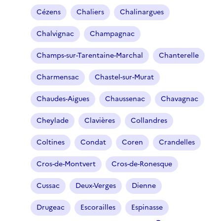
Cézens
Chaliers
Chalinargues
Chalvignac
Champagnac
Champs-sur-Tarentaine-Marchal
Chanterelle
Charmensac
Chastel-sur-Murat
Chaudes-Aigues
Chaussenac
Chavagnac
Cheylade
Clavières
Collandres
Coltines
Condat
Coren
Crandelles
Cros-de-Montvert
Cros-de-Ronesque
Cussac
Deux-Verges
Dienne
Drugeac
Escorailles
Espinasse