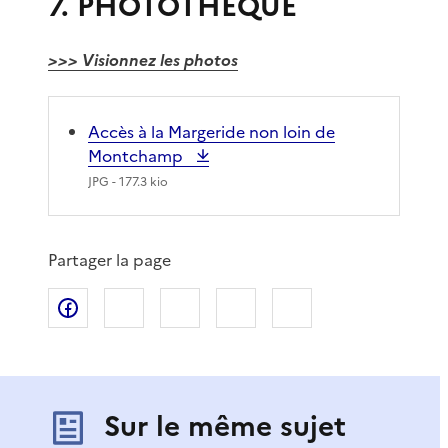
7. PHOTOTHEQUE
>>> Visionnez les photos
Accès à la Margeride non loin de
Montchamp
JPG
- 177.3 kio
Partager la page
Partager sur Facebook
Partager sur X
Partager sur LinkedIn
Partager par email
Copier le lien de 
Sur le même sujet