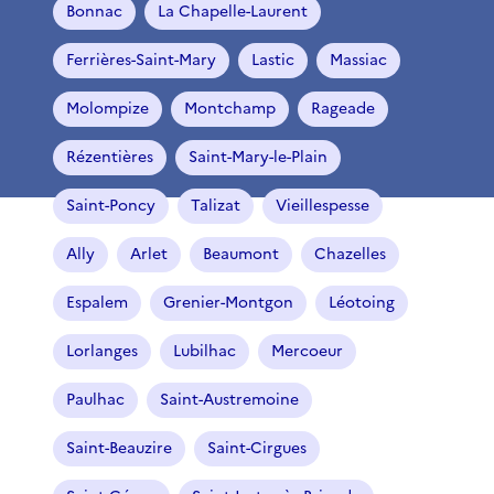
Bonnac
La Chapelle-Laurent
Ferrières-Saint-Mary
Lastic
Massiac
Molompize
Montchamp
Rageade
Rézentières
Saint-Mary-le-Plain
Saint-Poncy
Talizat
Vieillespesse
Ally
Arlet
Beaumont
Chazelles
Espalem
Grenier-Montgon
Léotoing
Lorlanges
Lubilhac
Mercoeur
Paulhac
Saint-Austremoine
Saint-Beauzire
Saint-Cirgues