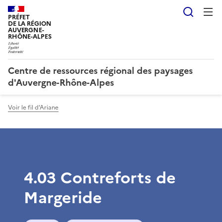
Reche
PRÉFET
DE LA RÉGION
AUVERGNE-
RHÔNE-ALPES
Centre de ressources régional des paysages
d'Auvergne-Rhône-Alpes
Voir le fil d'Ariane
4.03 Contreforts de
Margeride