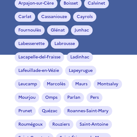
Arpajon-sur-Cère
Boisset
Calvinet
Carlat
Cassaniouze
Cayrols
Fournoulès
Glénat
Junhac
Labesserette
Labrousse
Lacapelle-del-Fraisse
Ladinhac
Lafeuillade-en-Vézie
Lapeyrugue
Leucamp
Marcolès
Maurs
Montsalvy
Mourjou
Omps
Parlan
Pers
Prunet
Quézac
Roannes-Saint-Mary
Roumégoux
Rouziers
Saint-Antoine