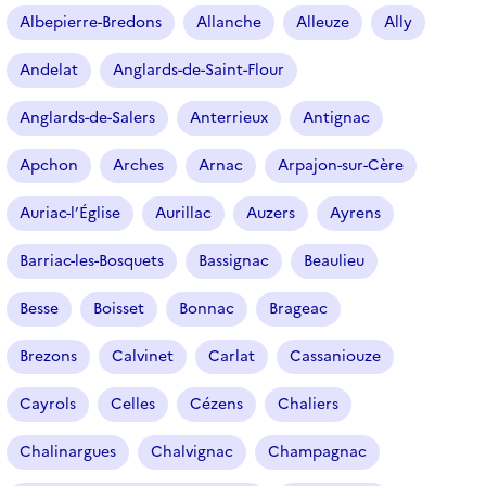
r
Albepierre-Bredons
Allanche
Alleuze
Ally
t
i
Andelat
Anglards-de-Saint-Flour
c
l
Anglards-de-Salers
Anterrieux
Antignac
e
s
Apchon
Arches
Arnac
Arpajon-sur-Cère
Auriac-l’Église
Aurillac
Auzers
Ayrens
Barriac-les-Bosquets
Bassignac
Beaulieu
Besse
Boisset
Bonnac
Brageac
Brezons
Calvinet
Carlat
Cassaniouze
Cayrols
Celles
Cézens
Chaliers
Chalinargues
Chalvignac
Champagnac