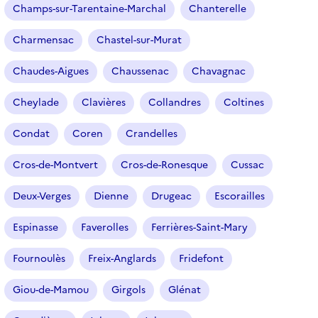
Champs-sur-Tarentaine-Marchal
Chanterelle
Charmensac
Chastel-sur-Murat
Chaudes-Aigues
Chaussenac
Chavagnac
Cheylade
Clavières
Collandres
Coltines
Condat
Coren
Crandelles
Cros-de-Montvert
Cros-de-Ronesque
Cussac
Deux-Verges
Dienne
Drugeac
Escorailles
Espinasse
Faverolles
Ferrières-Saint-Mary
Fournoulès
Freix-Anglards
Fridefont
Giou-de-Mamou
Girgols
Glénat