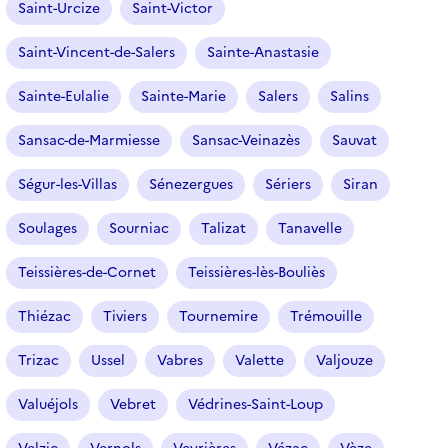
Saint-Urcize
Saint-Victor
Saint-Vincent-de-Salers
Sainte-Anastasie
Sainte-Eulalie
Sainte-Marie
Salers
Salins
Sansac-de-Marmiesse
Sansac-Veinazès
Sauvat
Ségur-les-Villas
Sénezergues
Sériers
Siran
Soulages
Sourniac
Talizat
Tanavelle
Teissières-de-Cornet
Teissières-lès-Bouliès
Thiézac
Tiviers
Tournemire
Trémouille
Trizac
Ussel
Vabres
Valette
Valjouze
Valuéjols
Vebret
Védrines-Saint-Loup