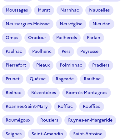
Moussages
Murat
Narnhac
Naucelles
Neussargues-Moissac
Neuvéglise
Nieudan
Omps
Oradour
Pailherols
Parlan
Paulhac
Paulhenc
Pers
Peyrusse
Pierrefort
Pleaux
Polminhac
Pradiers
Prunet
Quézac
Rageade
Raulhac
Reilhac
Rézentières
Riom-ès-Montagnes
Roannes-Saint-Mary
Roffiac
Rouffiac
Roumégoux
Rouziers
Ruynes-en-Margeride
Saignes
Saint-Amandin
Saint-Antoine