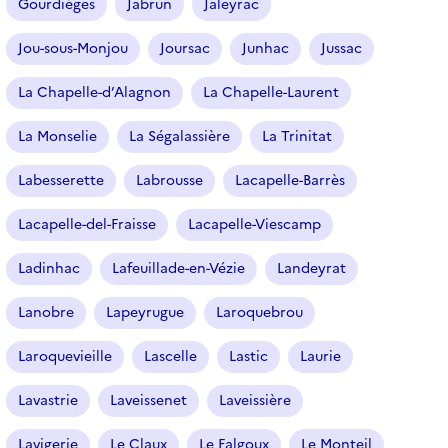
Gourdièges
Jabrun
Jaleyrac
Jou-sous-Monjou
Joursac
Junhac
Jussac
La Chapelle-d’Alagnon
La Chapelle-Laurent
La Monselie
La Ségalassière
La Trinitat
Labesserette
Labrousse
Lacapelle-Barrès
Lacapelle-del-Fraisse
Lacapelle-Viescamp
Ladinhac
Lafeuillade-en-Vézie
Landeyrat
Lanobre
Lapeyrugue
Laroquebrou
Laroquevieille
Lascelle
Lastic
Laurie
Lavastrie
Laveissenet
Laveissière
Lavigerie
Le Claux
Le Falgoux
Le Monteil