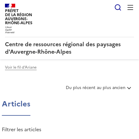
Reche
PRÉFET
DE LA RÉGION
AUVERGNE-
RHÔNE-ALPES
Centre de ressources régional des paysages
d'Auvergne-Rhône-Alpes
Voir le fil d'Ariane
T
Du plus récent au plus ancien
r
i
Articles
e
r
l
e
Filtrer les articles
s
a