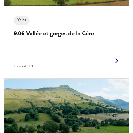
i
o
n
Yolet
n
é
9.06 Vallée et gorges de la Cère
)
15 août 2013