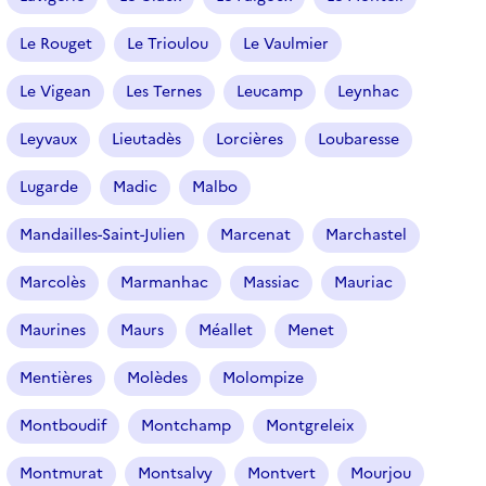
Le Rouget
Le Trioulou
Le Vaulmier
Le Vigean
Les Ternes
Leucamp
Leynhac
Leyvaux
Lieutadès
Lorcières
Loubaresse
Lugarde
Madic
Malbo
Mandailles-Saint-Julien
Marcenat
Marchastel
Marcolès
Marmanhac
Massiac
Mauriac
Maurines
Maurs
Méallet
Menet
Mentières
Molèdes
Molompize
Montboudif
Montchamp
Montgreleix
Montmurat
Montsalvy
Montvert
Mourjou