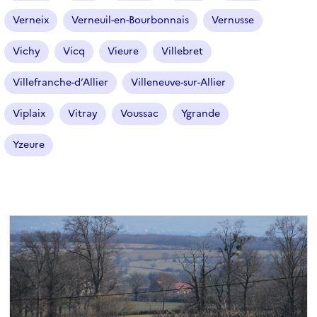
Verneix
Verneuil-en-Bourbonnais
Vernusse
Vichy
Vicq
Vieure
Villebret
Villefranche-d’Allier
Villeneuve-sur-Allier
Viplaix
Vitray
Voussac
Ygrande
Yzeure