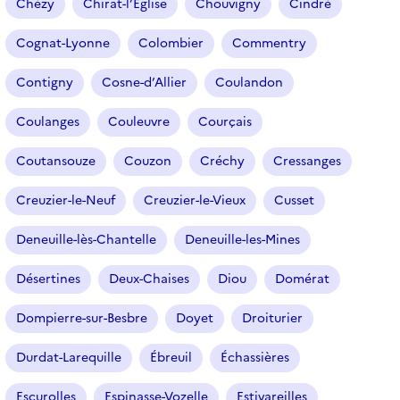
Chézy
Chirat-l’Église
Chouvigny
Cindré
Cognat-Lyonne
Colombier
Commentry
Contigny
Cosne-d’Allier
Coulandon
Coulanges
Couleuvre
Courçais
Coutansouze
Couzon
Créchy
Cressanges
Creuzier-le-Neuf
Creuzier-le-Vieux
Cusset
Deneuille-lès-Chantelle
Deneuille-les-Mines
Désertines
Deux-Chaises
Diou
Domérat
Dompierre-sur-Besbre
Doyet
Droiturier
Durdat-Larequille
Ébreuil
Échassières
Escurolles
Espinasse-Vozelle
Estivareilles