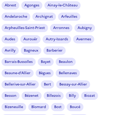
r
Abrest
Agonges
Ainay-le-Château
t
i
Andelaroche
Archignat
Arfeuilles
c
l
Arpheuilles-Saint-Priest
Arronnes
Aubigny
e
s
Audes
Aurouër
Autry-Issards
Avermes
Avrilly
Bagneux
Barberier
Barrais-Bussolles
Bayet
Beaulon
Beaune-d’Allier
Bègues
Bellenaves
Bellerive-sur-Allier
Bert
Bessay-sur-Allier
Besson
Bézenet
Billezois
Billy
Biozat
Bizeneuille
Blomard
Bost
Boucé