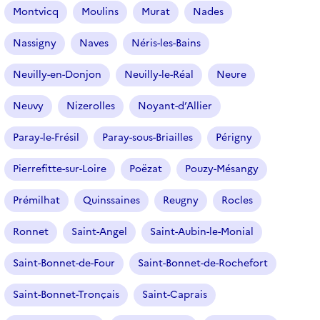
Montvicq
Moulins
Murat
Nades
Nassigny
Naves
Néris-les-Bains
Neuilly-en-Donjon
Neuilly-le-Réal
Neure
Neuvy
Nizerolles
Noyant-d’Allier
Paray-le-Frésil
Paray-sous-Briailles
Périgny
Pierrefitte-sur-Loire
Poëzat
Pouzy-Mésangy
Prémilhat
Quinssaines
Reugny
Rocles
Ronnet
Saint-Angel
Saint-Aubin-le-Monial
Saint-Bonnet-de-Four
Saint-Bonnet-de-Rochefort
Saint-Bonnet-Tronçais
Saint-Caprais