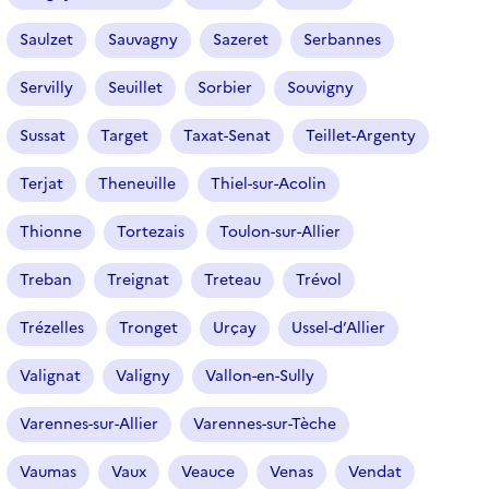
e
Saulzet
Sauvagny
Sazeret
Serbannes
s
é
Servilly
Seuillet
Sorbier
Souvigny
l
e
Sussat
Target
Taxat-Senat
Teillet-Argenty
c
t
Terjat
Theneuille
Thiel-sur-Acolin
i
o
Thionne
Tortezais
Toulon-sur-Allier
n
n
Treban
Treignat
Treteau
Trévol
é
Trézelles
Tronget
Urçay
Ussel-d’Allier
)
Valignat
Valigny
Vallon-en-Sully
Varennes-sur-Allier
Varennes-sur-Tèche
Vaumas
Vaux
Veauce
Venas
Vendat