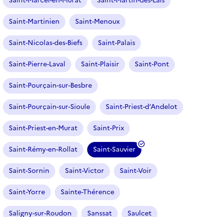
Saint-Marcel-en-Murat
Saint-Martin-des-Lais
Saint-Martinien
Saint-Menoux
Saint-Nicolas-des-Biefs
Saint-Palais
Saint-Pierre-Laval
Saint-Plaisir
Saint-Pont
Saint-Pourçain-sur-Besbre
Saint-Pourçain-sur-Sioule
Saint-Priest-d’Andelot
Saint-Priest-en-Murat
Saint-Prix
Saint-Rémy-en-Rollat
Saint-Sauvier
(
f
Saint-Sornin
Saint-Victor
Saint-Voir
i
l
Saint-Yorre
Sainte-Thérence
t
r
Saligny-sur-Roudon
Sanssat
Saulcet