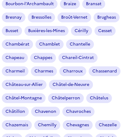
Bourbon-l’Archambault
Braize
Bransat
Bresnay
Bressolles
Broût-Vernet
Brugheas
Busset
Buxières-les-Mines
Cérilly
Cesset
Chambérat
Chamblet
Chantelle
Chapeau
Chappes
Chareil-Cintrat
Charmeil
Charmes
Charroux
Chassenard
Château-sur-Allier
Châtel-de-Neuvre
Châtel-Montagne
Châtelperron
Châtelus
Châtillon
Chavenon
Chavroches
Chazemais
Chemilly
Chevagnes
Chezelle