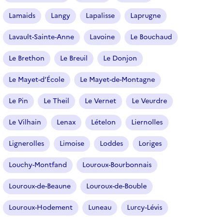
Lamaids
Langy
Lapalisse
Laprugne
Lavault-Sainte-Anne
Lavoine
Le Bouchaud
Le Brethon
Le Breuil
Le Donjon
Le Mayet-d’École
Le Mayet-de-Montagne
Le Pin
Le Theil
Le Vernet
Le Veurdre
Le Vilhain
Lenax
Lételon
Liernolles
Lignerolles
Limoise
Loddes
Loriges
Louchy-Montfand
Louroux-Bourbonnais
Louroux-de-Beaune
Louroux-de-Bouble
Louroux-Hodement
Luneau
Lurcy-Lévis