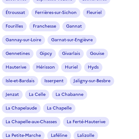
Étroussat
Ferrières-sur-Sichon
Fleuriel
Fourilles
Franchesse
Gannat
Gannay-sur-Loire
Garnat-sur-Engièvre
Gennetines
Gipcy
Givarlais
Gouise
Hauterive
Hérisson
Huriel
Hyds
Isle-et-Bardais
Isserpent
Jaligny-sur-Besbre
Jenzat
La Celle
La Chabanne
La Chapelaude
La Chapelle
La Chapelle-aux-Chasses
La Ferté-Hauterive
La Petite-Marche
Laféline
Lalizolle