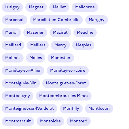
Lusigny
Magnet
Maillet
Malicorne
Marcenat
Marcillat-en-Combraille
Marigny
Mariol
Mazerier
Mazirat
Meaulne
Meillard
Meillers
Mercy
Mesples
Molinet
Molles
Monestier
Monétay-sur-Allier
Monétay-sur-Loire
Montaigu-le-Blin
Montaiguët-en-Forez
Montbeugny
Montcombroux-les-Mines
Monteignet-sur-l’Andelot
Montilly
Montluçon
Montmarault
Montoldre
Montord