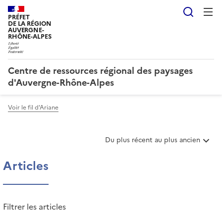
Reche
PRÉFET
DE LA RÉGION
AUVERGNE-
RHÔNE-ALPES
Centre de ressources régional des paysages
d'Auvergne-Rhône-Alpes
Voir le fil d'Ariane
T
Du plus récent au plus ancien
r
i
Articles
e
r
l
e
Filtrer les articles
s
a