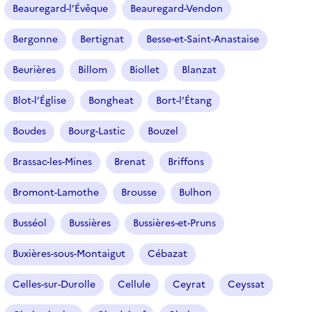
Beauregard-l’Évêque
Beauregard-Vendon
Bergonne
Bertignat
Besse-et-Saint-Anastaise
Beurières
Billom
Biollet
Blanzat
Blot-l’Église
Bongheat
Bort-l’Étang
Boudes
Bourg-Lastic
Bouzel
Brassac-les-Mines
Brenat
Briffons
Bromont-Lamothe
Brousse
Bulhon
Busséol
Bussières
Bussières-et-Pruns
Buxières-sous-Montaigut
Cébazat
Celles-sur-Durolle
Cellule
Ceyrat
Ceyssat