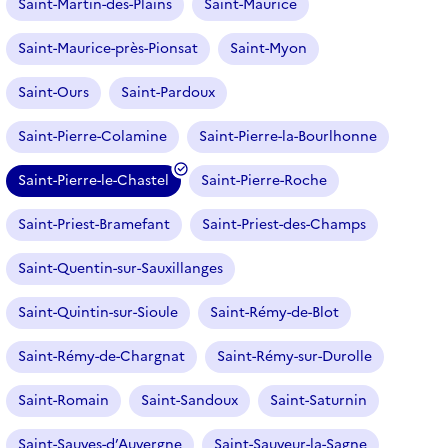
Saint-Martin-des-Plains
Saint-Maurice
Saint-Maurice-près-Pionsat
Saint-Myon
Saint-Ours
Saint-Pardoux
Saint-Pierre-Colamine
Saint-Pierre-la-Bourlhonne
Saint-Pierre-le-Chastel
Saint-Pierre-Roche
(
f
Saint-Priest-Bramefant
Saint-Priest-des-Champs
i
l
Saint-Quentin-sur-Sauxillanges
t
r
Saint-Quintin-sur-Sioule
Saint-Rémy-de-Blot
e
Saint-Rémy-de-Chargnat
Saint-Rémy-sur-Durolle
s
é
Saint-Romain
Saint-Sandoux
Saint-Saturnin
l
e
Saint-Sauves-d’Auvergne
Saint-Sauveur-la-Sagne