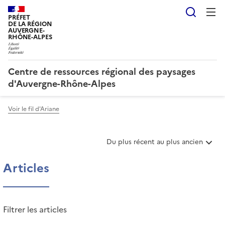
Reche
PRÉFET
DE LA RÉGION
AUVERGNE-
RHÔNE-ALPES
Centre de ressources régional des paysages
d'Auvergne-Rhône-Alpes
Voir le fil d'Ariane
T
Du plus récent au plus ancien
r
i
Articles
e
r
l
e
Filtrer les articles
s
a