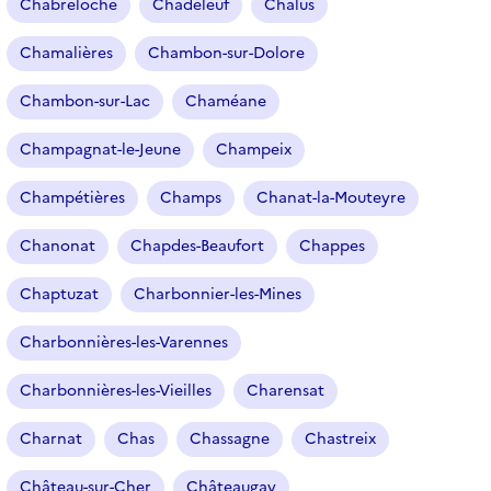
Chabreloche
Chadeleuf
Chalus
Chamalières
Chambon-sur-Dolore
Chambon-sur-Lac
Chaméane
Champagnat-le-Jeune
Champeix
Champétières
Champs
Chanat-la-Mouteyre
Chanonat
Chapdes-Beaufort
Chappes
Chaptuzat
Charbonnier-les-Mines
Charbonnières-les-Varennes
Charbonnières-les-Vieilles
Charensat
Charnat
Chas
Chassagne
Chastreix
Château-sur-Cher
Châteaugay