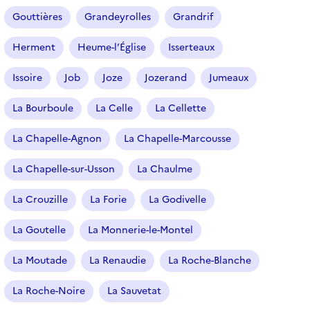
Gouttières
Grandeyrolles
Grandrif
Herment
Heume-l’Église
Isserteaux
Issoire
Job
Joze
Jozerand
Jumeaux
La Bourboule
La Celle
La Cellette
La Chapelle-Agnon
La Chapelle-Marcousse
La Chapelle-sur-Usson
La Chaulme
La Crouzille
La Forie
La Godivelle
La Goutelle
La Monnerie-le-Montel
La Moutade
La Renaudie
La Roche-Blanche
La Roche-Noire
La Sauvetat