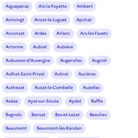
r
Aigueperse
Aix-la-Fayette
Ambert
t
i
Antoingt
Anzat-le-Luguet
Apchat
c
l
Arconsat
Ardes
Arlanc
Ars-les-Favets
e
s
Artonne
Aubiat
Aubière
Aubusson-d’Auvergne
Augerolles
Augnat
Aulhat-Saint-Privat
Aulnat
Aurières
Authezat
Auzat-la-Combelle
Auzelles
Avèze
Ayat-sur-Sioule
Aydat
Baffie
Bagnols
Bansat
Bas-et-Lezat
Beaulieu
Beaumont
Beaumont-lès-Randan