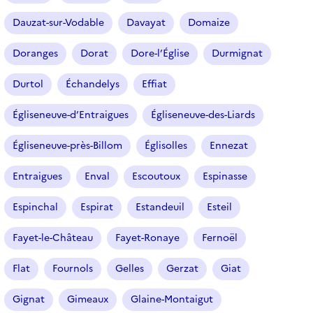
Dauzat-sur-Vodable
Davayat
Domaize
Doranges
Dorat
Dore-l’Église
Durmignat
Durtol
Échandelys
Effiat
Égliseneuve-d’Entraigues
Égliseneuve-des-Liards
Égliseneuve-près-Billom
Églisolles
Ennezat
Entraigues
Enval
Escoutoux
Espinasse
Espinchal
Espirat
Estandeuil
Esteil
Fayet-le-Château
Fayet-Ronaye
Fernoël
Flat
Fournols
Gelles
Gerzat
Giat
Gignat
Gimeaux
Glaine-Montaigut