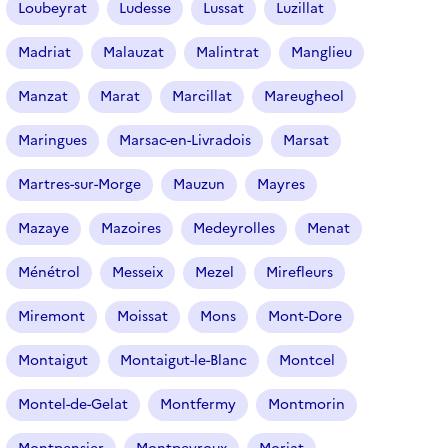
Loubeyrat
Ludesse
Lussat
Luzillat
Madriat
Malauzat
Malintrat
Manglieu
Manzat
Marat
Marcillat
Mareugheol
Maringues
Marsac-en-Livradois
Marsat
Martres-sur-Morge
Mauzun
Mayres
Mazaye
Mazoires
Medeyrolles
Menat
Ménétrol
Messeix
Mezel
Mirefleurs
Miremont
Moissat
Mons
Mont-Dore
Montaigut
Montaigut-le-Blanc
Montcel
Montel-de-Gelat
Montfermy
Montmorin