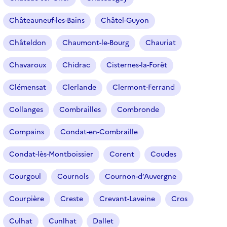
Châteauneuf-les-Bains
Châtel-Guyon
Châteldon
Chaumont-le-Bourg
Chauriat
Chavaroux
Chidrac
Cisternes-la-Forêt
Clémensat
Clerlande
Clermont-Ferrand
Collanges
Combrailles
Combronde
Compains
Condat-en-Combraille
Condat-lès-Montboissier
Corent
Coudes
Courgoul
Cournols
Cournon-d’Auvergne
Courpière
Creste
Crevant-Laveine
Cros
Culhat
Cunlhat
Dallet