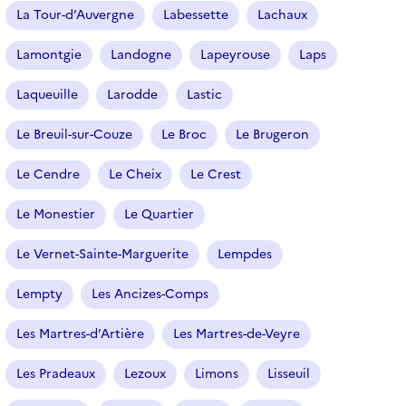
La Tour-d’Auvergne
Labessette
Lachaux
Lamontgie
Landogne
Lapeyrouse
Laps
Laqueuille
Larodde
Lastic
Le Breuil-sur-Couze
Le Broc
Le Brugeron
Le Cendre
Le Cheix
Le Crest
Le Monestier
Le Quartier
Le Vernet-Sainte-Marguerite
Lempdes
Lempty
Les Ancizes-Comps
Les Martres-d’Artière
Les Martres-de-Veyre
Les Pradeaux
Lezoux
Limons
Lisseuil