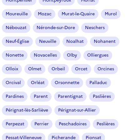
Montpensier
Montpeyroux
Moriat
Moureuille
Mozac
Murat-le-Quaire
Murol
Nébouzat
Néronde-sur-Dore
Neschers
Neuf-Église
Neuville
Noalhat
Nohanent
Nonette
Novacelles
Olby
Olliergues
Olloix
Olmet
Orbeil
Orcet
Orcines
Orcival
Orléat
Orsonnette
Palladuc
Pardines
Parent
Parentignat
Paslières
Pérignat-lès-Sarliève
Pérignat-sur-Allier
Perpezat
Perrier
Peschadoires
Peslières
Pessat-Villeneuve
Picherande
Pionsat