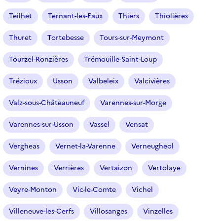
Teilhet
Ternant-les-Eaux
Thiers
Thiolières
Thuret
Tortebesse
Tours-sur-Meymont
Tourzel-Ronzières
Trémouille-Saint-Loup
Trézioux
Usson
Valbeleix
Valcivières
Valz-sous-Châteauneuf
Varennes-sur-Morge
Varennes-sur-Usson
Vassel
Vensat
Vergheas
Vernet-la-Varenne
Verneugheol
Vernines
Verrières
Vertaizon
Vertolaye
Veyre-Monton
Vic-le-Comte
Vichel
Villeneuve-les-Cerfs
Villosanges
Vinzelles