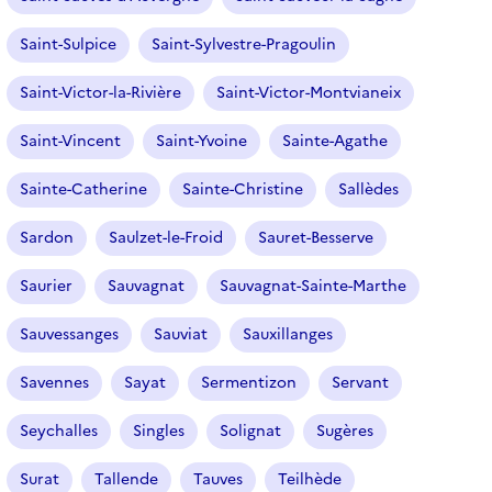
c
t
Saint-Sulpice
Saint-Sylvestre-Pragoulin
i
o
Saint-Victor-la-Rivière
Saint-Victor-Montvianeix
n
n
Saint-Vincent
Saint-Yvoine
Sainte-Agathe
é
Sainte-Catherine
Sainte-Christine
Sallèdes
)
Sardon
Saulzet-le-Froid
Sauret-Besserve
Saurier
Sauvagnat
Sauvagnat-Sainte-Marthe
Sauvessanges
Sauviat
Sauxillanges
Savennes
Sayat
Sermentizon
Servant
Seychalles
Singles
Solignat
Sugères
Surat
Tallende
Tauves
Teilhède