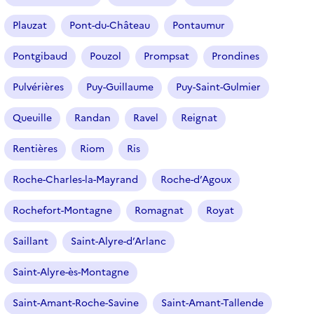
Plauzat
Pont-du-Château
Pontaumur
Pontgibaud
Pouzol
Prompsat
Prondines
Pulvérières
Puy-Guillaume
Puy-Saint-Gulmier
Queuille
Randan
Ravel
Reignat
Rentières
Riom
Ris
Roche-Charles-la-Mayrand
Roche-d’Agoux
Rochefort-Montagne
Romagnat
Royat
Saillant
Saint-Alyre-d’Arlanc
Saint-Alyre-ès-Montagne
Saint-Amant-Roche-Savine
Saint-Amant-Tallende