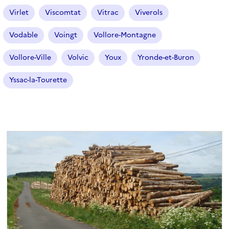
Virlet
Viscomtat
Vitrac
Viverols
Vodable
Voingt
Vollore-Montagne
Vollore-Ville
Volvic
Youx
Yronde-et-Buron
Yssac-la-Tourette