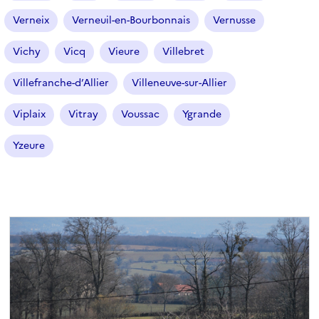
Verneix
Verneuil-en-Bourbonnais
Vernusse
Vichy
Vicq
Vieure
Villebret
Villefranche-d’Allier
Villeneuve-sur-Allier
Viplaix
Vitray
Voussac
Ygrande
Yzeure