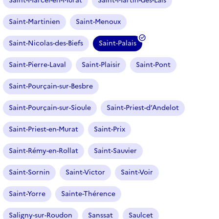
Saint-Marcel-en-Murat
Saint-Martin-des-Lais
Saint-Martinien
Saint-Menoux
Saint-Nicolas-des-Biefs
Saint-Palais
(
f
Saint-Pierre-Laval
Saint-Plaisir
Saint-Pont
i
l
Saint-Pourçain-sur-Besbre
t
r
Saint-Pourçain-sur-Sioule
Saint-Priest-d’Andelot
e
Saint-Priest-en-Murat
Saint-Prix
s
é
Saint-Rémy-en-Rollat
Saint-Sauvier
l
e
Saint-Sornin
Saint-Victor
Saint-Voir
c
t
Saint-Yorre
Sainte-Thérence
i
o
Saligny-sur-Roudon
Sanssat
Saulcet