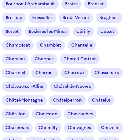
Bourbon-l’Archambault
Braize
Bransat
Bresnay
Bressolles
Broût-Vernet
Brugheas
Busset
Buxières-les-Mines
Cérilly
Cesset
Chambérat
Chamblet
Chantelle
Chapeau
Chappes
Chareil-Cintrat
Charmeil
Charmes
Charroux
Chassenard
Château-sur-Allier
Châtel-de-Neuvre
Châtel-Montagne
Châtelperron
Châtelus
Châtillon
Chavenon
Chavroches
Chazemais
Chemilly
Chevagnes
Chezelle