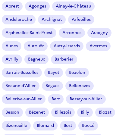
r
Abrest
Agonges
Ainay-le-Château
t
i
Andelaroche
Archignat
Arfeuilles
c
l
Arpheuilles-Saint-Priest
Arronnes
Aubigny
e
s
Audes
Aurouër
Autry-Issards
Avermes
Avrilly
Bagneux
Barberier
Barrais-Bussolles
Bayet
Beaulon
Beaune-d’Allier
Bègues
Bellenaves
Bellerive-sur-Allier
Bert
Bessay-sur-Allier
Besson
Bézenet
Billezois
Billy
Biozat
Bizeneuille
Blomard
Bost
Boucé