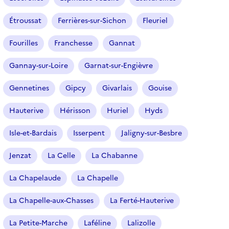
Étroussat
Ferrières-sur-Sichon
Fleuriel
Fourilles
Franchesse
Gannat
Gannay-sur-Loire
Garnat-sur-Engièvre
Gennetines
Gipcy
Givarlais
Gouise
Hauterive
Hérisson
Huriel
Hyds
Isle-et-Bardais
Isserpent
Jaligny-sur-Besbre
Jenzat
La Celle
La Chabanne
La Chapelaude
La Chapelle
La Chapelle-aux-Chasses
La Ferté-Hauterive
La Petite-Marche
Laféline
Lalizolle