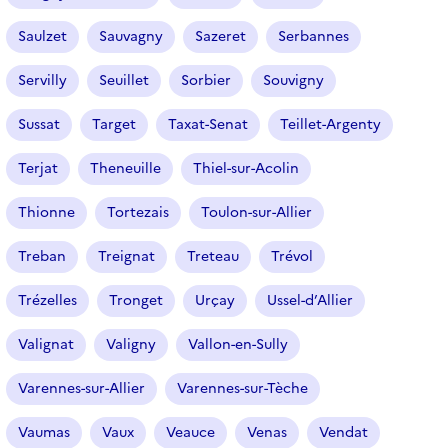
n
n
Saulzet
Sauvagny
Sazeret
Serbannes
é
Servilly
Seuillet
Sorbier
Souvigny
)
Sussat
Target
Taxat-Senat
Teillet-Argenty
Terjat
Theneuille
Thiel-sur-Acolin
Thionne
Tortezais
Toulon-sur-Allier
Treban
Treignat
Treteau
Trévol
Trézelles
Tronget
Urçay
Ussel-d’Allier
Valignat
Valigny
Vallon-en-Sully
Varennes-sur-Allier
Varennes-sur-Tèche
Vaumas
Vaux
Veauce
Venas
Vendat