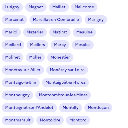
Lusigny
Magnet
Maillet
Malicorne
Marcenat
Marcillat-en-Combraille
Marigny
Mariol
Mazerier
Mazirat
Meaulne
Meillard
Meillers
Mercy
Mesples
Molinet
Molles
Monestier
Monétay-sur-Allier
Monétay-sur-Loire
Montaigu-le-Blin
Montaiguët-en-Forez
Montbeugny
Montcombroux-les-Mines
Monteignet-sur-l’Andelot
Montilly
Montluçon
Montmarault
Montoldre
Montord