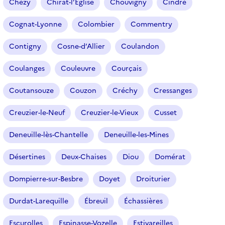
Chézy
Chirat-l’Église
Chouvigny
Cindré
Cognat-Lyonne
Colombier
Commentry
Contigny
Cosne-d’Allier
Coulandon
Coulanges
Couleuvre
Courçais
Coutansouze
Couzon
Créchy
Cressanges
Creuzier-le-Neuf
Creuzier-le-Vieux
Cusset
Deneuille-lès-Chantelle
Deneuille-les-Mines
Désertines
Deux-Chaises
Diou
Domérat
Dompierre-sur-Besbre
Doyet
Droiturier
Durdat-Larequille
Ébreuil
Échassières
Escurolles
Espinasse-Vozelle
Estivareilles