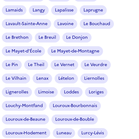
Lamaids
Langy
Lapalisse
Laprugne
Lavault-Sainte-Anne
Lavoine
Le Bouchaud
Le Brethon
Le Breuil
Le Donjon
Le Mayet-d’École
Le Mayet-de-Montagne
Le Pin
Le Theil
Le Vernet
Le Veurdre
Le Vilhain
Lenax
Lételon
Liernolles
Lignerolles
Limoise
Loddes
Loriges
Louchy-Montfand
Louroux-Bourbonnais
Louroux-de-Beaune
Louroux-de-Bouble
Louroux-Hodement
Luneau
Lurcy-Lévis