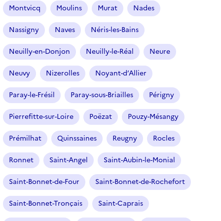
Montvicq
Moulins
Murat
Nades
Nassigny
Naves
Néris-les-Bains
Neuilly-en-Donjon
Neuilly-le-Réal
Neure
Neuvy
Nizerolles
Noyant-d’Allier
Paray-le-Frésil
Paray-sous-Briailles
Périgny
Pierrefitte-sur-Loire
Poëzat
Pouzy-Mésangy
Prémilhat
Quinssaines
Reugny
Rocles
Ronnet
Saint-Angel
Saint-Aubin-le-Monial
Saint-Bonnet-de-Four
Saint-Bonnet-de-Rochefort
Saint-Bonnet-Tronçais
Saint-Caprais