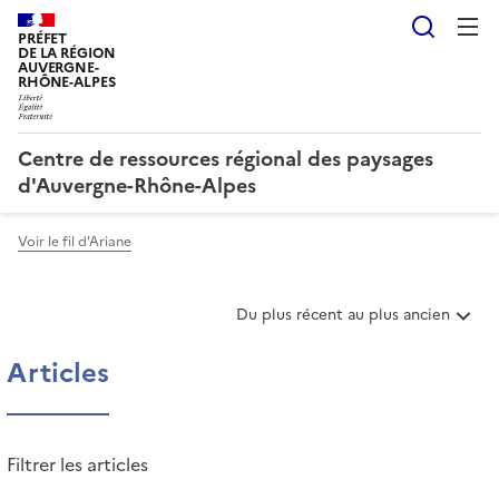
Reche
PRÉFET
DE LA RÉGION
AUVERGNE-
RHÔNE-ALPES
Centre de ressources régional des paysages
d'Auvergne-Rhône-Alpes
Voir le fil d'Ariane
T
Du plus récent au plus ancien
r
i
Articles
e
r
l
e
Filtrer les articles
s
a