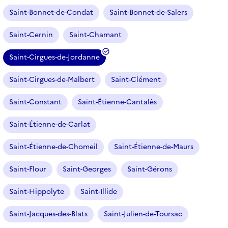
Saint-Bonnet-de-Condat
Saint-Bonnet-de-Salers
Saint-Cernin
Saint-Chamant
Saint-Cirgues-de-Jordanne
(
f
Saint-Cirgues-de-Malbert
Saint-Clément
i
l
Saint-Constant
Saint-Étienne-Cantalès
t
r
Saint-Étienne-de-Carlat
e
Saint-Étienne-de-Chomeil
Saint-Étienne-de-Maurs
s
é
Saint-Flour
Saint-Georges
Saint-Gérons
l
e
Saint-Hippolyte
Saint-Illide
c
t
Saint-Jacques-des-Blats
Saint-Julien-de-Toursac
i