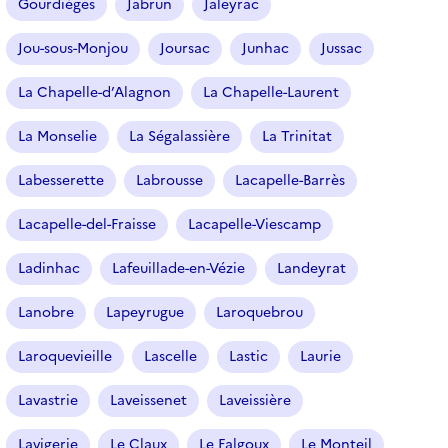
Gourdièges
Jabrun
Jaleyrac
Jou-sous-Monjou
Joursac
Junhac
Jussac
La Chapelle-d’Alagnon
La Chapelle-Laurent
La Monselie
La Ségalassière
La Trinitat
Labesserette
Labrousse
Lacapelle-Barrès
Lacapelle-del-Fraisse
Lacapelle-Viescamp
Ladinhac
Lafeuillade-en-Vézie
Landeyrat
Lanobre
Lapeyrugue
Laroquebrou
Laroquevieille
Lascelle
Lastic
Laurie
Lavastrie
Laveissenet
Laveissière
Lavigerie
Le Claux
Le Falgoux
Le Monteil