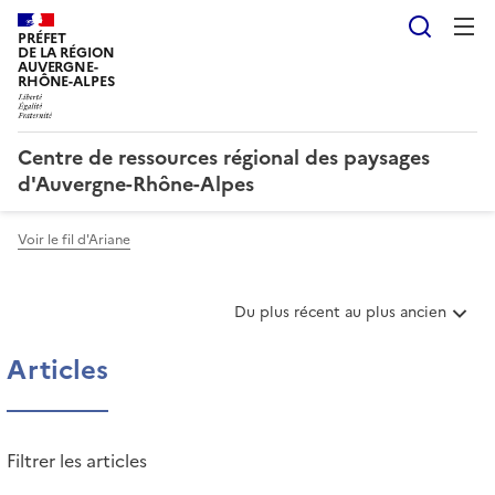
Reche
PRÉFET
DE LA RÉGION
AUVERGNE-
RHÔNE-ALPES
Centre de ressources régional des paysages
d'Auvergne-Rhône-Alpes
Voir le fil d'Ariane
T
Du plus récent au plus ancien
r
i
Articles
e
r
l
e
Filtrer les articles
s
a