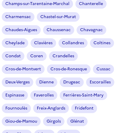
Champs-sur-Tarentaine-Marchal
Chanterelle
Charmensac
Chastel-sur-Murat
Chaudes-Aigues
Chaussenac
Chavagnac
Cheylade
Clavières
Collandres
Coltines
Condat
Coren
Crandelles
Cros-de-Montvert
Cros-de-Ronesque
Cussac
Deux-Verges
Dienne
Drugeac
Escorailles
Espinasse
Faverolles
Ferrières-Saint-Mary
Fournoulès
Freix-Anglards
Fridefont
Giou-de-Mamou
Girgols
Glénat