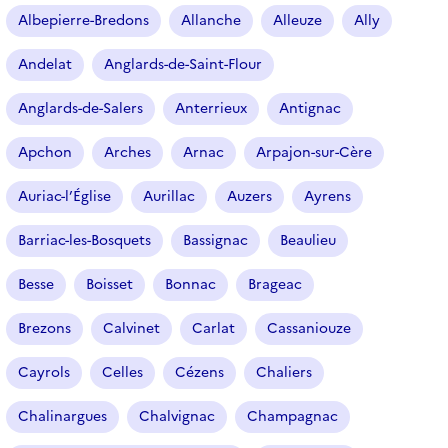
r
Albepierre-Bredons
Allanche
Alleuze
Ally
t
i
Andelat
Anglards-de-Saint-Flour
c
l
Anglards-de-Salers
Anterrieux
Antignac
e
s
Apchon
Arches
Arnac
Arpajon-sur-Cère
Auriac-l’Église
Aurillac
Auzers
Ayrens
Barriac-les-Bosquets
Bassignac
Beaulieu
Besse
Boisset
Bonnac
Brageac
Brezons
Calvinet
Carlat
Cassaniouze
Cayrols
Celles
Cézens
Chaliers
Chalinargues
Chalvignac
Champagnac