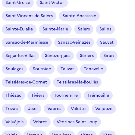
Saint-Urcize
Saint-Victor
Saint-Vincent-de-Salers
Sainte-Anastasie
Sainte-Eulalie
Sainte-Marie
Salers
Salins
Sansac-de-Marmiesse
Sansac-Veinazès
Sauvat
Ségur-les-Villas
Sénezergues
Sériers
Siran
Soulages
Sourniac
Talizat
Tanavelle
Teissières-de-Cornet
Teissières-lès-Bouliès
Thiézac
Tiviers
Tournemire
Trémouille
Trizac
Ussel
Vabres
Valette
Valjouze
Valuéjols
Vebret
Védrines-Saint-Loup