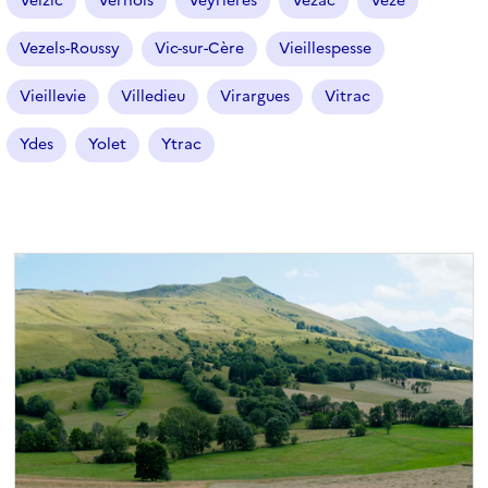
Velzic
Vernols
Veyrières
Vézac
Vèze
Vezels-Roussy
Vic-sur-Cère
Vieillespesse
Vieillevie
Villedieu
Virargues
Vitrac
Ydes
Yolet
Ytrac