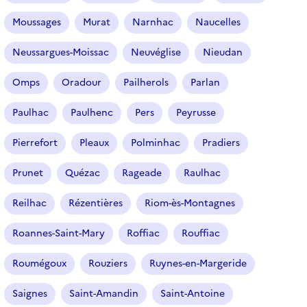
Moussages
Murat
Narnhac
Naucelles
Neussargues-Moissac
Neuvéglise
Nieudan
Omps
Oradour
Pailherols
Parlan
Paulhac
Paulhenc
Pers
Peyrusse
Pierrefort
Pleaux
Polminhac
Pradiers
Prunet
Quézac
Rageade
Raulhac
Reilhac
Rézentières
Riom-ès-Montagnes
Roannes-Saint-Mary
Roffiac
Rouffiac
Roumégoux
Rouziers
Ruynes-en-Margeride
Saignes
Saint-Amandin
Saint-Antoine