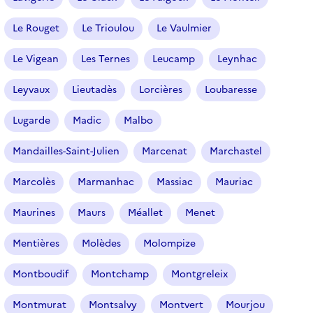
Le Rouget
Le Trioulou
Le Vaulmier
Le Vigean
Les Ternes
Leucamp
Leynhac
Leyvaux
Lieutadès
Lorcières
Loubaresse
Lugarde
Madic
Malbo
Mandailles-Saint-Julien
Marcenat
Marchastel
Marcolès
Marmanhac
Massiac
Mauriac
Maurines
Maurs
Méallet
Menet
Mentières
Molèdes
Molompize
Montboudif
Montchamp
Montgreleix
Montmurat
Montsalvy
Montvert
Mourjou