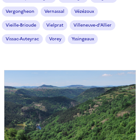
Vergongheon
Vernassal
Vézézoux
Vieille-Brioude
Vielprat
Villeneuve-d’Allier
Vissac-Auteyrac
Vorey
Yssingeaux