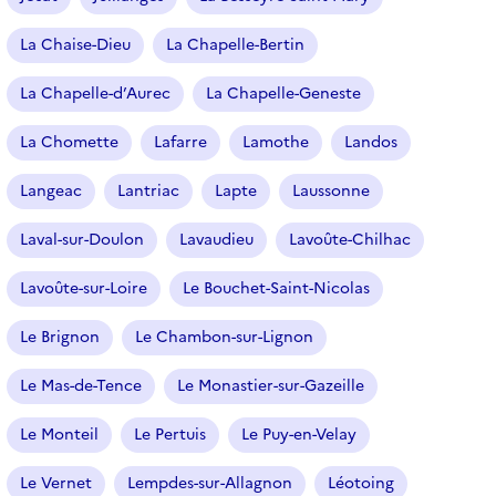
La Chaise-Dieu
La Chapelle-Bertin
La Chapelle-d’Aurec
La Chapelle-Geneste
La Chomette
Lafarre
Lamothe
Landos
Langeac
Lantriac
Lapte
Laussonne
Laval-sur-Doulon
Lavaudieu
Lavoûte-Chilhac
Lavoûte-sur-Loire
Le Bouchet-Saint-Nicolas
Le Brignon
Le Chambon-sur-Lignon
Le Mas-de-Tence
Le Monastier-sur-Gazeille
Le Monteil
Le Pertuis
Le Puy-en-Velay
Le Vernet
Lempdes-sur-Allagnon
Léotoing