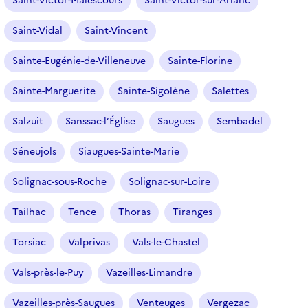
Saint-Victor-Malescours
Saint-Victor-sur-Arlanc
Saint-Vidal
Saint-Vincent
Sainte-Eugénie-de-Villeneuve
Sainte-Florine
Sainte-Marguerite
Sainte-Sigolène
Salettes
Salzuit
Sanssac-l’Église
Saugues
Sembadel
Séneujols
Siaugues-Sainte-Marie
Solignac-sous-Roche
Solignac-sur-Loire
Tailhac
Tence
Thoras
Tiranges
Torsiac
Valprivas
Vals-le-Chastel
Vals-près-le-Puy
Vazeilles-Limandre
Vazeilles-près-Saugues
Venteuges
Vergezac