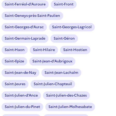
n
Saint-Ferréol-d’Auroure
Saint-Front
é
Saint-Geneys-près-Saint-Paulien
)
Saint-Georges-d’Aurac
Saint-Georges-Lagricol
Saint-Germain-Laprade
Saint-Géron
Saint-Haon
Saint-Hilaire
Saint-Hostien
Saint-Ilpize
Saint-Jean-d’Aubrigoux
Saint-Jean-de-Nay
Saint-Jean-Lachalm
Saint-Jeures
Saint-Julien-Chapteuil
Saint-Julien-d’Ance
Saint-Julien-des-Chazes
Saint-Julien-du-Pinet
Saint-Julien-Molhesabate