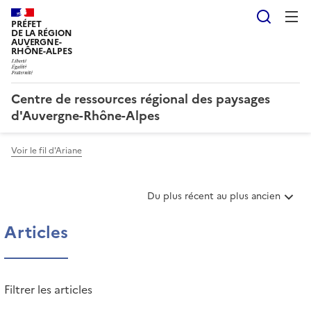
Reche
PRÉFET
DE LA RÉGION
AUVERGNE-
RHÔNE-ALPES
Centre de ressources régional des paysages
d'Auvergne-Rhône-Alpes
Voir le fil d'Ariane
T
Du plus récent au plus ancien
r
i
Articles
e
r
l
e
Filtrer les articles
s
a