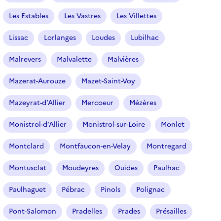
Les Estables
Les Vastres
Les Villettes
Lissac
Lorlanges
Loudes
Lubilhac
Malrevers
Malvalette
Malvières
Mazerat-Aurouze
Mazet-Saint-Voy
Mazeyrat-d’Allier
Mercoeur
Mézères
Monistrol-d’Allier
Monistrol-sur-Loire
Monlet
Montclard
Montfaucon-en-Velay
Montregard
Montusclat
Moudeyres
Ouides
Paulhac
Paulhaguet
Pébrac
Pinols
Polignac
Pont-Salomon
Pradelles
Prades
Présailles