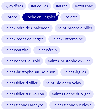
Queyrières
Raucoules
Rauret
Retournac
Riotord
Roche-en-Régnier
Rosières
(
f
Saint-André-de-Chalencon
Saint-Arcons-d’Allier
i
l
Saint-Arcons-de-Barges
Saint-Austremoine
t
r
Saint-Beauzire
Saint-Bérain
e
Saint-Bonnet-le-Froid
Saint-Christophe-d’Allier
s
é
Saint-Christophe-sur-Dolaison
Saint-Cirgues
l
e
Saint-Didier-d’Allier
Saint-Didier-en-Velay
c
t
Saint-Didier-sur-Doulon
Saint-Étienne-du-Vigan
i
o
Saint-Étienne-Lardeyrol
Saint-Étienne-sur-Blesle
n