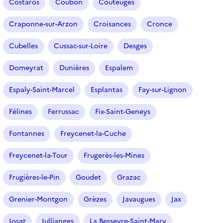
Costaros
Coubon
Couteuges
Craponne-sur-Arzon
Croisances
Cronce
Cubelles
Cussac-sur-Loire
Desges
Domeyrat
Dunières
Espalem
Espaly-Saint-Marcel
Esplantas
Fay-sur-Lignon
Félines
Ferrussac
Fix-Saint-Geneys
Fontannes
Freycenet-la-Cuche
Freycenet-la-Tour
Frugerès-les-Mines
Frugières-le-Pin
Goudet
Grazac
Grenier-Montgon
Grèzes
Javaugues
Jax
Josat
Jullianges
La Besseyre-Saint-Mary