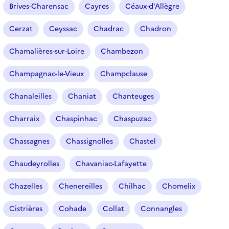
Brives-Charensac
Cayres
Céaux-d’Allègre
Cerzat
Ceyssac
Chadrac
Chadron
Chamalières-sur-Loire
Chambezon
Champagnac-le-Vieux
Champclause
Chanaleilles
Chaniat
Chanteuges
Charraix
Chaspinhac
Chaspuzac
Chassagnes
Chassignolles
Chastel
Chaudeyrolles
Chavaniac-Lafayette
Chazelles
Chenereilles
Chilhac
Chomelix
Cistrières
Cohade
Collat
Connangles