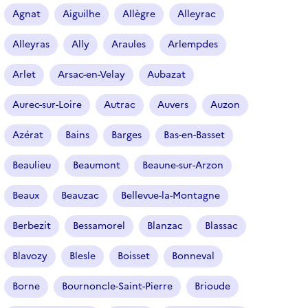
r
Agnat
Aiguilhe
Allègre
Alleyrac
t
i
Alleyras
Ally
Araules
Arlempdes
c
l
Arlet
Arsac-en-Velay
Aubazat
e
s
Aurec-sur-Loire
Autrac
Auvers
Auzon
Azérat
Bains
Barges
Bas-en-Basset
Beaulieu
Beaumont
Beaune-sur-Arzon
Beaux
Beauzac
Bellevue-la-Montagne
Berbezit
Bessamorel
Blanzac
Blassac
Blavozy
Blesle
Boisset
Bonneval
Borne
Bournoncle-Saint-Pierre
Brioude