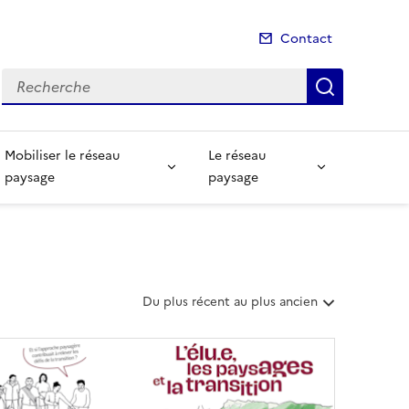
Contact
Recherche
Recherch
Mobiliser le réseau
Le réseau
paysage
paysage
T
Du plus récent au plus ancien
r
i
e
r
l