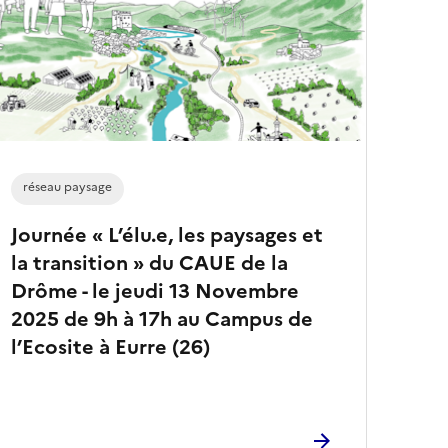
e
s
a
r
t
i
c
l
e
s
réseau paysage
Journée « L’élu.e, les paysages et
la transition » du CAUE de la
Drôme - le jeudi 13 Novembre
2025 de 9h à 17h au Campus de
l’Ecosite à Eurre (26)