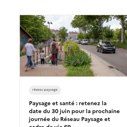
t
i
o
n
n
é
)
réseau paysage
Paysage et santé : retenez la
date du 30 juin pour la prochaine
journée du Réseau Paysage et