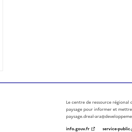
Le centre de ressource régional d
paysage pour informer et mettre 
paysage.dreal-ara@developpemen
info.gouv.fr
service-public.