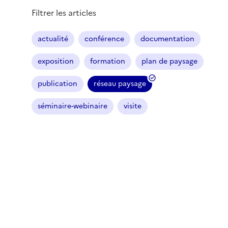
Filtrer les articles
actualité
conférence
documentation
exposition
formation
plan de paysage
publication
réseau paysage
(
f
séminaire-webinaire
visite
i
l
t
r
e
s
é
l
e
c