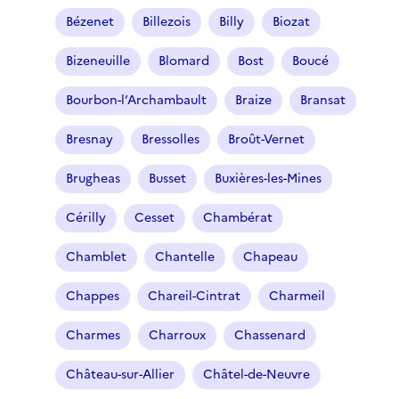
Bézenet
Billezois
Billy
Biozat
Bizeneuille
Blomard
Bost
Boucé
Bourbon-l’Archambault
Braize
Bransat
Bresnay
Bressolles
Broût-Vernet
Brugheas
Busset
Buxières-les-Mines
Cérilly
Cesset
Chambérat
Chamblet
Chantelle
Chapeau
Chappes
Chareil-Cintrat
Charmeil
Charmes
Charroux
Chassenard
Château-sur-Allier
Châtel-de-Neuvre