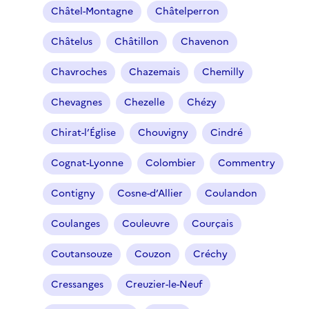
Châtel-Montagne
Châtelperron
Châtelus
Châtillon
Chavenon
Chavroches
Chazemais
Chemilly
Chevagnes
Chezelle
Chézy
Chirat-l’Église
Chouvigny
Cindré
Cognat-Lyonne
Colombier
Commentry
Contigny
Cosne-d’Allier
Coulandon
Coulanges
Couleuvre
Courçais
Coutansouze
Couzon
Créchy
Cressanges
Creuzier-le-Neuf