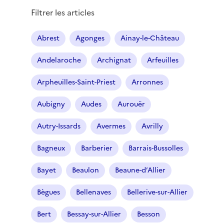
Filtrer les articles
Abrest
Agonges
Ainay-le-Château
Andelaroche
Archignat
Arfeuilles
Arpheuilles-Saint-Priest
Arronnes
Aubigny
Audes
Aurouër
Autry-Issards
Avermes
Avrilly
Bagneux
Barberier
Barrais-Bussolles
Bayet
Beaulon
Beaune-d’Allier
Bègues
Bellenaves
Bellerive-sur-Allier
Bert
Bessay-sur-Allier
Besson