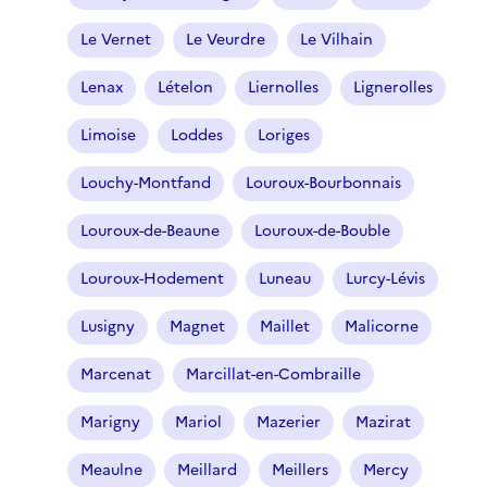
Le Vernet
Le Veurdre
Le Vilhain
Lenax
Lételon
Liernolles
Lignerolles
Limoise
Loddes
Loriges
Louchy-Montfand
Louroux-Bourbonnais
Louroux-de-Beaune
Louroux-de-Bouble
Louroux-Hodement
Luneau
Lurcy-Lévis
Lusigny
Magnet
Maillet
Malicorne
Marcenat
Marcillat-en-Combraille
Marigny
Mariol
Mazerier
Mazirat
Meaulne
Meillard
Meillers
Mercy