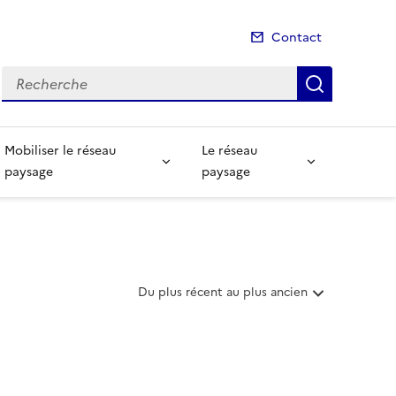
Contact
Recherche
Recherch
Mobiliser le réseau
Le réseau
paysage
paysage
T
Du plus récent au plus ancien
r
i
e
r
l