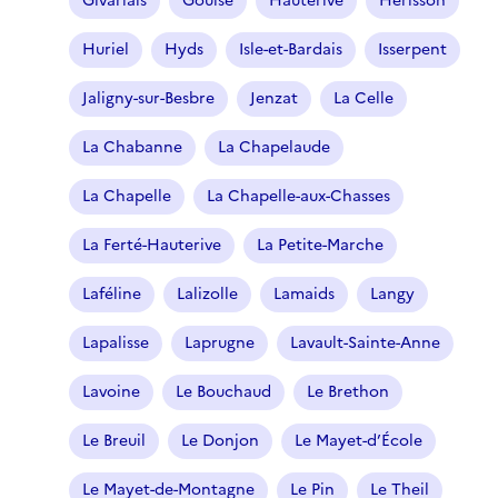
Givarlais
Gouise
Hauterive
Hérisson
Huriel
Hyds
Isle-et-Bardais
Isserpent
Jaligny-sur-Besbre
Jenzat
La Celle
La Chabanne
La Chapelaude
La Chapelle
La Chapelle-aux-Chasses
La Ferté-Hauterive
La Petite-Marche
Laféline
Lalizolle
Lamaids
Langy
Lapalisse
Laprugne
Lavault-Sainte-Anne
Lavoine
Le Bouchaud
Le Brethon
Le Breuil
Le Donjon
Le Mayet-d’École
Le Mayet-de-Montagne
Le Pin
Le Theil