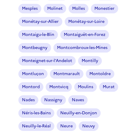
Mesples
Molinet
Molles
Monestier
Monétay-sur-Allier
Monétay-sur-Loire
Montaigu-le-Blin
Montaiguët-en-Forez
Montbeugny
Montcombroux-les-Mines
Monteignet-sur-l’Andelot
Montilly
Montluçon
Montmarault
Montoldre
Montord
Montvicq
Moulins
Murat
Nades
Nassigny
Naves
Néris-les-Bains
Neuilly-en-Donjon
Neuilly-le-Réal
Neure
Neuvy