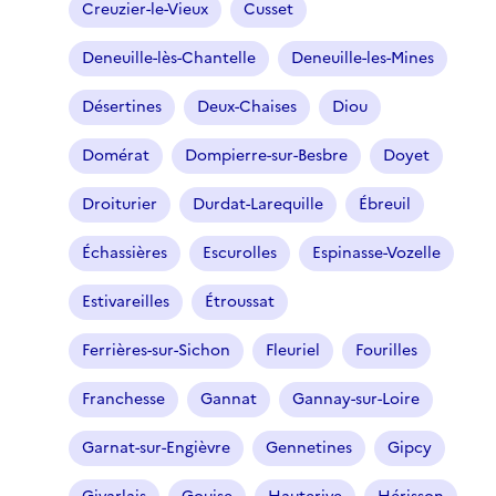
Creuzier-le-Vieux
Cusset
Deneuille-lès-Chantelle
Deneuille-les-Mines
Désertines
Deux-Chaises
Diou
Domérat
Dompierre-sur-Besbre
Doyet
Droiturier
Durdat-Larequille
Ébreuil
Échassières
Escurolles
Espinasse-Vozelle
Estivareilles
Étroussat
Ferrières-sur-Sichon
Fleuriel
Fourilles
Franchesse
Gannat
Gannay-sur-Loire
Garnat-sur-Engièvre
Gennetines
Gipcy