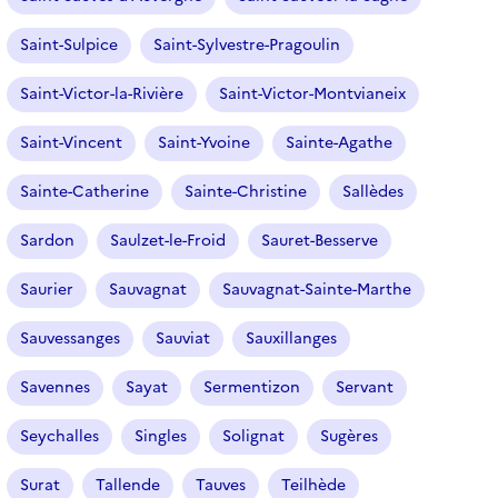
Saint-Sulpice
Saint-Sylvestre-Pragoulin
Saint-Victor-la-Rivière
Saint-Victor-Montvianeix
Saint-Vincent
Saint-Yvoine
Sainte-Agathe
Sainte-Catherine
Sainte-Christine
Sallèdes
Sardon
Saulzet-le-Froid
Sauret-Besserve
Saurier
Sauvagnat
Sauvagnat-Sainte-Marthe
Sauvessanges
Sauviat
Sauxillanges
Savennes
Sayat
Sermentizon
Servant
Seychalles
Singles
Solignat
Sugères
Surat
Tallende
Tauves
Teilhède