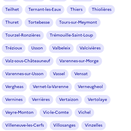
Teilhet
Ternant-les-Eaux
Thiers
Thiolières
Thuret
Tortebesse
Tours-sur-Meymont
Tourzel-Ronzières
Trémouille-Saint-Loup
Trézioux
Usson
Valbeleix
Valcivières
Valz-sous-Châteauneuf
Varennes-sur-Morge
Varennes-sur-Usson
Vassel
Vensat
Vergheas
Vernet-la-Varenne
Verneugheol
Vernines
Verrières
Vertaizon
Vertolaye
Veyre-Monton
Vic-le-Comte
Vichel
Villeneuve-les-Cerfs
Villosanges
Vinzelles