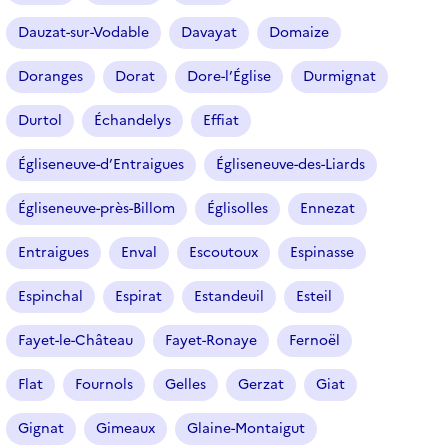
Dauzat-sur-Vodable
Davayat
Domaize
Doranges
Dorat
Dore-l’Église
Durmignat
Durtol
Échandelys
Effiat
Égliseneuve-d’Entraigues
Égliseneuve-des-Liards
Égliseneuve-près-Billom
Églisolles
Ennezat
Entraigues
Enval
Escoutoux
Espinasse
Espinchal
Espirat
Estandeuil
Esteil
Fayet-le-Château
Fayet-Ronaye
Fernoël
Flat
Fournols
Gelles
Gerzat
Giat
Gignat
Gimeaux
Glaine-Montaigut