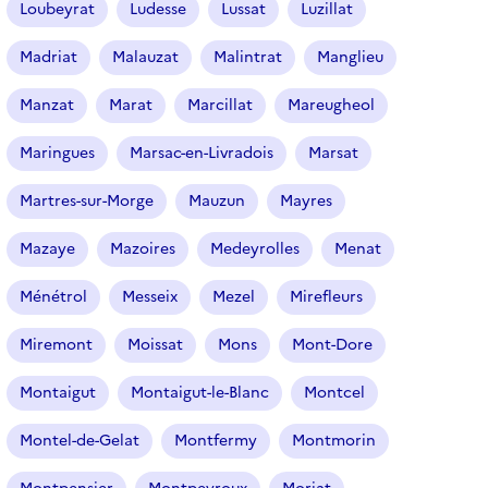
Loubeyrat
Ludesse
Lussat
Luzillat
Madriat
Malauzat
Malintrat
Manglieu
Manzat
Marat
Marcillat
Mareugheol
Maringues
Marsac-en-Livradois
Marsat
Martres-sur-Morge
Mauzun
Mayres
Mazaye
Mazoires
Medeyrolles
Menat
Ménétrol
Messeix
Mezel
Mirefleurs
Miremont
Moissat
Mons
Mont-Dore
Montaigut
Montaigut-le-Blanc
Montcel
Montel-de-Gelat
Montfermy
Montmorin