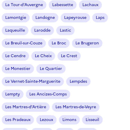
La Tour-d’Auvergne
Labessette
Lachaux
Lamontgie
Landogne
Lapeyrouse
Laps
Laqueuille
Larodde
Lastic
Le Breuil-sur-Couze
Le Broc
Le Brugeron
Le Cendre
Le Cheix
Le Crest
Le Monestier
Le Quartier
Le Vernet-Sainte-Marguerite
Lempdes
Lempty
Les Ancizes-Comps
Les Martres-d’Artière
Les Martres-de-Veyre
Les Pradeaux
Lezoux
Limons
Lisseuil