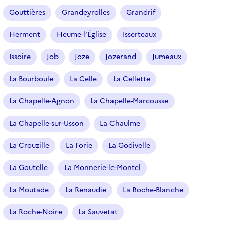
Gouttières
Grandeyrolles
Grandrif
Herment
Heume-l’Église
Isserteaux
Issoire
Job
Joze
Jozerand
Jumeaux
La Bourboule
La Celle
La Cellette
La Chapelle-Agnon
La Chapelle-Marcousse
La Chapelle-sur-Usson
La Chaulme
La Crouzille
La Forie
La Godivelle
La Goutelle
La Monnerie-le-Montel
La Moutade
La Renaudie
La Roche-Blanche
La Roche-Noire
La Sauvetat