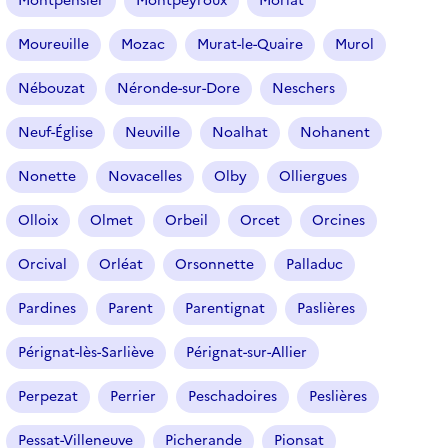
Montpensier
Montpeyroux
Moriat
Moureuille
Mozac
Murat-le-Quaire
Murol
Nébouzat
Néronde-sur-Dore
Neschers
Neuf-Église
Neuville
Noalhat
Nohanent
Nonette
Novacelles
Olby
Olliergues
Olloix
Olmet
Orbeil
Orcet
Orcines
Orcival
Orléat
Orsonnette
Palladuc
Pardines
Parent
Parentignat
Paslières
Pérignat-lès-Sarliève
Pérignat-sur-Allier
Perpezat
Perrier
Peschadoires
Peslières
Pessat-Villeneuve
Picherande
Pionsat