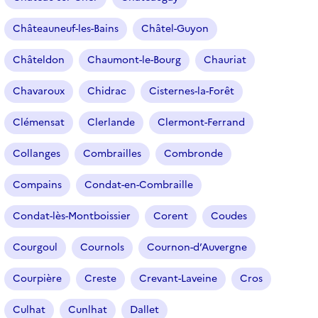
Châteauneuf-les-Bains
Châtel-Guyon
Châteldon
Chaumont-le-Bourg
Chauriat
Chavaroux
Chidrac
Cisternes-la-Forêt
Clémensat
Clerlande
Clermont-Ferrand
Collanges
Combrailles
Combronde
Compains
Condat-en-Combraille
Condat-lès-Montboissier
Corent
Coudes
Courgoul
Cournols
Cournon-d’Auvergne
Courpière
Creste
Crevant-Laveine
Cros
Culhat
Cunlhat
Dallet