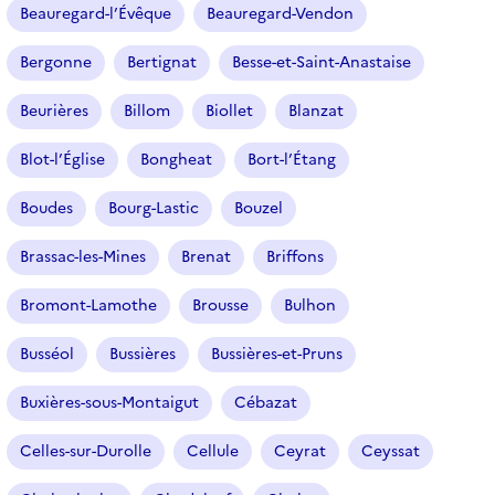
Beauregard-l’Évêque
Beauregard-Vendon
Bergonne
Bertignat
Besse-et-Saint-Anastaise
Beurières
Billom
Biollet
Blanzat
Blot-l’Église
Bongheat
Bort-l’Étang
Boudes
Bourg-Lastic
Bouzel
Brassac-les-Mines
Brenat
Briffons
Bromont-Lamothe
Brousse
Bulhon
Busséol
Bussières
Bussières-et-Pruns
Buxières-sous-Montaigut
Cébazat
Celles-sur-Durolle
Cellule
Ceyrat
Ceyssat