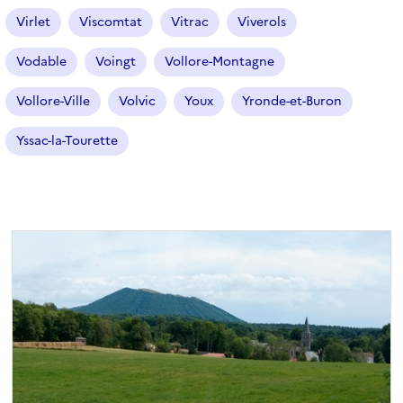
Virlet
Viscomtat
Vitrac
Viverols
Vodable
Voingt
Vollore-Montagne
Vollore-Ville
Volvic
Youx
Yronde-et-Buron
Yssac-la-Tourette