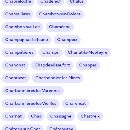
Chabreloche
Chadeleuf
Chalus
Chamalières
Chambon-sur-Dolore
Chambon-sur-Lac
Chaméane
Champagnat-le-Jeune
Champeix
Champétières
Champs
Chanat-la-Mouteyre
Chanonat
Chapdes-Beaufort
Chappes
Chaptuzat
Charbonnier-les-Mines
Charbonnières-les-Varennes
Charbonnières-les-Vieilles
Charensat
Charnat
Chas
Chassagne
Chastreix
Château-sur-Cher
Châteaugay