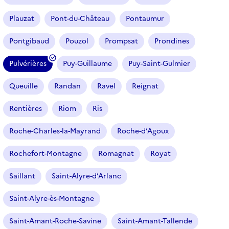
Plauzat
Pont-du-Château
Pontaumur
Pontgibaud
Pouzol
Prompsat
Prondines
Pulvérières
Puy-Guillaume
Puy-Saint-Gulmier
(
f
Queuille
Randan
Ravel
Reignat
i
l
Rentières
Riom
Ris
t
r
Roche-Charles-la-Mayrand
Roche-d’Agoux
e
Rochefort-Montagne
Romagnat
Royat
s
é
Saillant
Saint-Alyre-d’Arlanc
l
e
Saint-Alyre-ès-Montagne
c
t
Saint-Amant-Roche-Savine
Saint-Amant-Tallende
i