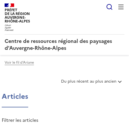
Reche
PRÉFET
DE LA RÉGION
AUVERGNE-
RHÔNE-ALPES
Centre de ressources régional des paysages
d'Auvergne-Rhône-Alpes
Voir le fil d'Ariane
T
Du plus récent au plus ancien
r
i
Articles
e
r
l
e
Filtrer les articles
s
a