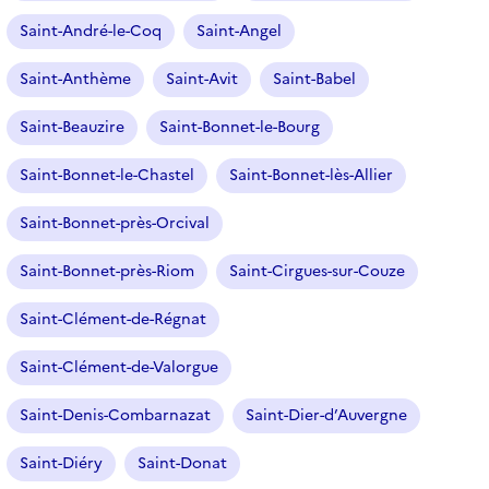
o
Saint-André-le-Coq
Saint-Angel
n
n
Saint-Anthème
Saint-Avit
Saint-Babel
é
Saint-Beauzire
Saint-Bonnet-le-Bourg
)
Saint-Bonnet-le-Chastel
Saint-Bonnet-lès-Allier
Saint-Bonnet-près-Orcival
Saint-Bonnet-près-Riom
Saint-Cirgues-sur-Couze
Saint-Clément-de-Régnat
Saint-Clément-de-Valorgue
Saint-Denis-Combarnazat
Saint-Dier-d’Auvergne
Saint-Diéry
Saint-Donat