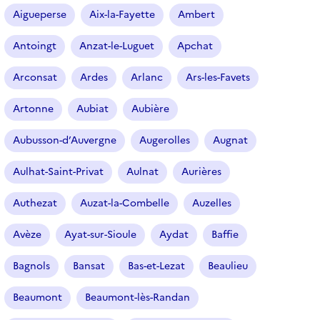
r
Aigueperse
Aix-la-Fayette
Ambert
t
i
Antoingt
Anzat-le-Luguet
Apchat
c
l
Arconsat
Ardes
Arlanc
Ars-les-Favets
e
s
Artonne
Aubiat
Aubière
Aubusson-d’Auvergne
Augerolles
Augnat
Aulhat-Saint-Privat
Aulnat
Aurières
Authezat
Auzat-la-Combelle
Auzelles
Avèze
Ayat-sur-Sioule
Aydat
Baffie
Bagnols
Bansat
Bas-et-Lezat
Beaulieu
Beaumont
Beaumont-lès-Randan