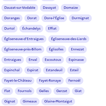
Dauzat-sur-Vodable
Davayat
Domaize
Doranges
Dorat
Dore-l’Église
Durmignat
Durtol
Échandelys
Effiat
Égliseneuve-d’Entraigues
Égliseneuve-des-Liards
Égliseneuve-près-Billom
Églisolles
Ennezat
Entraigues
Enval
Escoutoux
Espinasse
Espinchal
Espirat
Estandeuil
Esteil
Fayet-le-Château
Fayet-Ronaye
Fernoël
Flat
Fournols
Gelles
Gerzat
Giat
Gignat
Gimeaux
Glaine-Montaigut