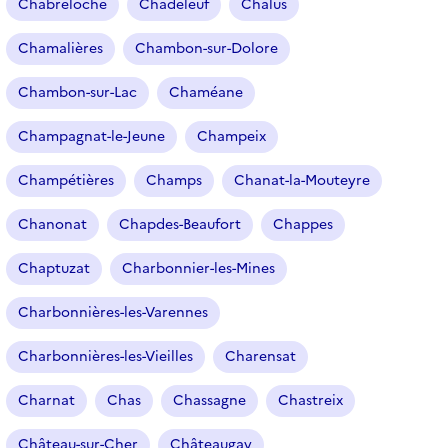
Chabreloche
Chadeleuf
Chalus
Chamalières
Chambon-sur-Dolore
Chambon-sur-Lac
Chaméane
Champagnat-le-Jeune
Champeix
Champétières
Champs
Chanat-la-Mouteyre
Chanonat
Chapdes-Beaufort
Chappes
Chaptuzat
Charbonnier-les-Mines
Charbonnières-les-Varennes
Charbonnières-les-Vieilles
Charensat
Charnat
Chas
Chassagne
Chastreix
Château-sur-Cher
Châteaugay