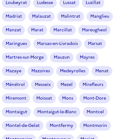
Loubeyrat
Ludesse
Lussat
Luzillat
Madriat
Malauzat
Malintrat
Manglieu
Manzat
Marat
Marcillat
Mareugheol
Maringues
Marsac-en-Livradois
Marsat
Martres-sur-Morge
Mauzun
Mayres
Mazaye
Mazoires
Medeyrolles
Menat
Ménétrol
Messeix
Mezel
Mirefleurs
Miremont
Moissat
Mons
Mont-Dore
Montaigut
Montaigut-le-Blanc
Montcel
Montel-de-Gelat
Montfermy
Montmorin