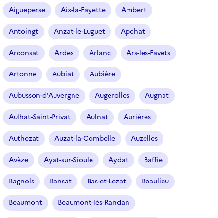
r
Aigueperse
Aix-la-Fayette
Ambert
t
i
Antoingt
Anzat-le-Luguet
Apchat
c
l
Arconsat
Ardes
Arlanc
Ars-les-Favets
e
s
Artonne
Aubiat
Aubière
Aubusson-d’Auvergne
Augerolles
Augnat
Aulhat-Saint-Privat
Aulnat
Aurières
Authezat
Auzat-la-Combelle
Auzelles
Avèze
Ayat-sur-Sioule
Aydat
Baffie
Bagnols
Bansat
Bas-et-Lezat
Beaulieu
Beaumont
Beaumont-lès-Randan