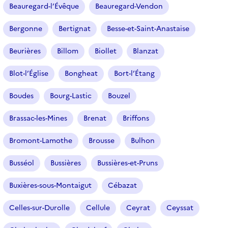
Beauregard-l’Évêque
Beauregard-Vendon
Bergonne
Bertignat
Besse-et-Saint-Anastaise
Beurières
Billom
Biollet
Blanzat
Blot-l’Église
Bongheat
Bort-l’Étang
Boudes
Bourg-Lastic
Bouzel
Brassac-les-Mines
Brenat
Briffons
Bromont-Lamothe
Brousse
Bulhon
Busséol
Bussières
Bussières-et-Pruns
Buxières-sous-Montaigut
Cébazat
Celles-sur-Durolle
Cellule
Ceyrat
Ceyssat