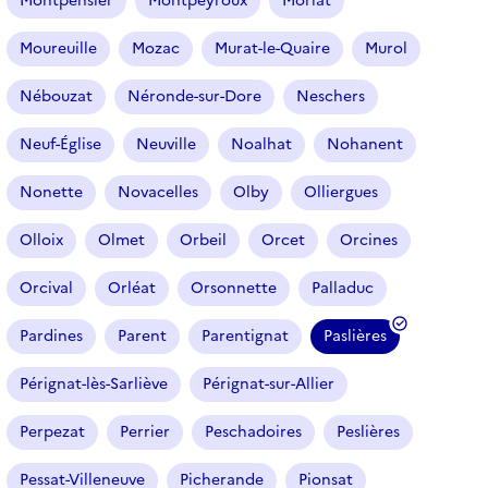
Montpensier
Montpeyroux
Moriat
Moureuille
Mozac
Murat-le-Quaire
Murol
Nébouzat
Néronde-sur-Dore
Neschers
Neuf-Église
Neuville
Noalhat
Nohanent
Nonette
Novacelles
Olby
Olliergues
Olloix
Olmet
Orbeil
Orcet
Orcines
Orcival
Orléat
Orsonnette
Palladuc
Pardines
Parent
Parentignat
Paslières
(
f
Pérignat-lès-Sarliève
Pérignat-sur-Allier
i
l
Perpezat
Perrier
Peschadoires
Peslières
t
r
Pessat-Villeneuve
Picherande
Pionsat