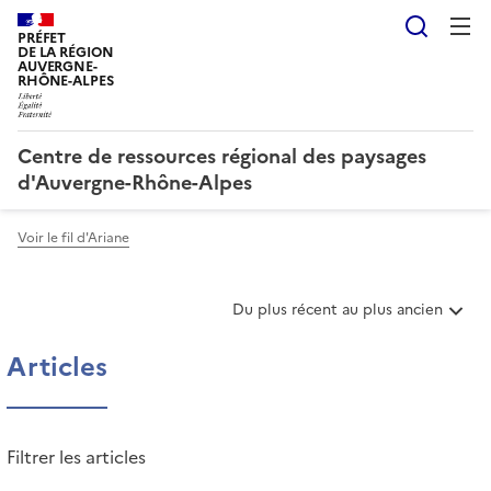
Reche
PRÉFET
DE LA RÉGION
AUVERGNE-
RHÔNE-ALPES
Centre de ressources régional des paysages
d'Auvergne-Rhône-Alpes
Voir le fil d'Ariane
T
Du plus récent au plus ancien
r
i
Articles
e
r
l
e
Filtrer les articles
s
a