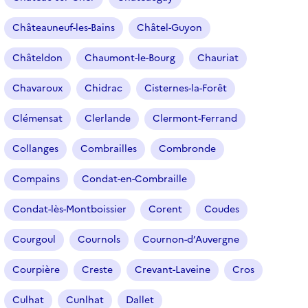
Châteauneuf-les-Bains
Châtel-Guyon
Châteldon
Chaumont-le-Bourg
Chauriat
Chavaroux
Chidrac
Cisternes-la-Forêt
Clémensat
Clerlande
Clermont-Ferrand
Collanges
Combrailles
Combronde
Compains
Condat-en-Combraille
Condat-lès-Montboissier
Corent
Coudes
Courgoul
Cournols
Cournon-d’Auvergne
Courpière
Creste
Crevant-Laveine
Cros
Culhat
Cunlhat
Dallet