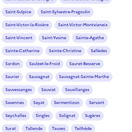
Saint-Sulpice
Saint-Sylvestre-Pragoulin
Saint-Victor-la-Rivière
Saint-Victor-Montvianeix
Saint-Vincent
Saint-Yvoine
Sainte-Agathe
Sainte-Catherine
Sainte-Christine
Sallèdes
Sardon
Saulzet-le-Froid
Sauret-Besserve
Saurier
Sauvagnat
Sauvagnat-Sainte-Marthe
Sauvessanges
Sauviat
Sauxillanges
Savennes
Sayat
Sermentizon
Servant
Seychalles
Singles
Solignat
Sugères
Surat
Tallende
Tauves
Teilhède