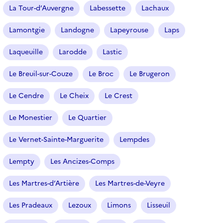
La Tour-d’Auvergne
Labessette
Lachaux
Lamontgie
Landogne
Lapeyrouse
Laps
Laqueuille
Larodde
Lastic
Le Breuil-sur-Couze
Le Broc
Le Brugeron
Le Cendre
Le Cheix
Le Crest
Le Monestier
Le Quartier
Le Vernet-Sainte-Marguerite
Lempdes
Lempty
Les Ancizes-Comps
Les Martres-d’Artière
Les Martres-de-Veyre
Les Pradeaux
Lezoux
Limons
Lisseuil