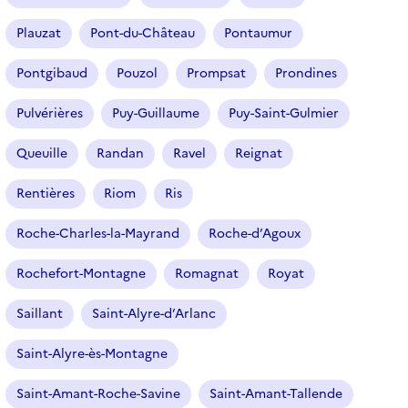
e
Plauzat
Pont-du-Château
Pontaumur
s
é
Pontgibaud
Pouzol
Prompsat
Prondines
l
e
Pulvérières
Puy-Guillaume
Puy-Saint-Gulmier
c
t
Queuille
Randan
Ravel
Reignat
i
o
Rentières
Riom
Ris
n
n
Roche-Charles-la-Mayrand
Roche-d’Agoux
é
Rochefort-Montagne
Romagnat
Royat
)
Saillant
Saint-Alyre-d’Arlanc
Saint-Alyre-ès-Montagne
Saint-Amant-Roche-Savine
Saint-Amant-Tallende