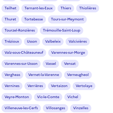
Teilhet
Ternant-les-Eaux
Thiers
Thiolières
Thuret
Tortebesse
Tours-sur-Meymont
Tourzel-Ronzières
Trémouille-Saint-Loup
Trézioux
Usson
Valbeleix
Valcivières
Valz-sous-Châteauneuf
Varennes-sur-Morge
Varennes-sur-Usson
Vassel
Vensat
Vergheas
Vernet-la-Varenne
Verneugheol
Vernines
Verrières
Vertaizon
Vertolaye
Veyre-Monton
Vic-le-Comte
Vichel
Villeneuve-les-Cerfs
Villosanges
Vinzelles