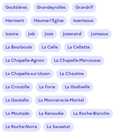
Gouttières
Grandeyrolles
Grandrif
Herment
Heume-l’Église
Isserteaux
Issoire
Job
Joze
Jozerand
Jumeaux
La Bourboule
La Celle
La Cellette
La Chapelle-Agnon
La Chapelle-Marcousse
La Chapelle-sur-Usson
La Chaulme
La Crouzille
La Forie
La Godivelle
La Goutelle
La Monnerie-le-Montel
La Moutade
La Renaudie
La Roche-Blanche
La Roche-Noire
La Sauvetat