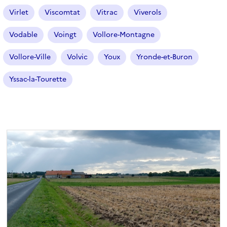
Virlet
Viscomtat
Vitrac
Viverols
Vodable
Voingt
Vollore-Montagne
Vollore-Ville
Volvic
Youx
Yronde-et-Buron
Yssac-la-Tourette