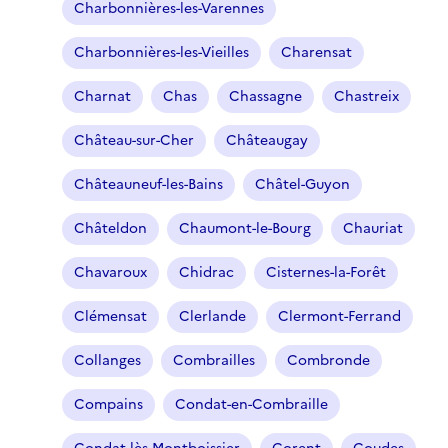
Charbonnières-les-Varennes
Charbonnières-les-Vieilles
Charensat
Charnat
Chas
Chassagne
Chastreix
Château-sur-Cher
Châteaugay
Châteauneuf-les-Bains
Châtel-Guyon
Châteldon
Chaumont-le-Bourg
Chauriat
Chavaroux
Chidrac
Cisternes-la-Forêt
Clémensat
Clerlande
Clermont-Ferrand
Collanges
Combrailles
Combronde
Compains
Condat-en-Combraille