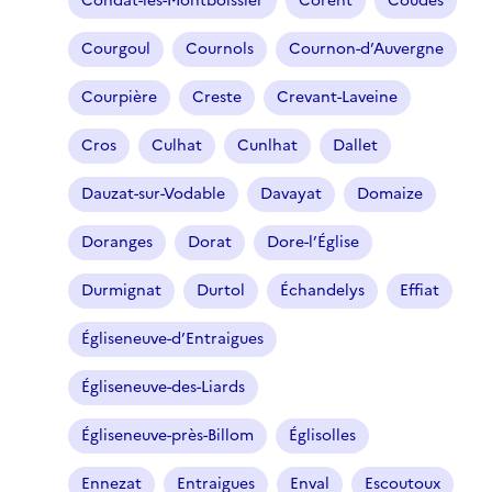
Condat-lès-Montboissier
Corent
Coudes
Courgoul
Cournols
Cournon-d’Auvergne
Courpière
Creste
Crevant-Laveine
Cros
Culhat
Cunlhat
Dallet
Dauzat-sur-Vodable
Davayat
Domaize
Doranges
Dorat
Dore-l’Église
Durmignat
Durtol
Échandelys
Effiat
Égliseneuve-d’Entraigues
Égliseneuve-des-Liards
Égliseneuve-près-Billom
Églisolles
Ennezat
Entraigues
Enval
Escoutoux