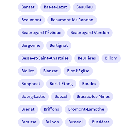
Bansat
Bas-et-Lezat
Beaulieu
Beaumont
Beaumont-lès-Randan
Beauregard-l’Évêque
Beauregard-Vendon
Bergonne
Bertignat
Besse-et-Saint-Anastaise
Beurières
Billom
Biollet
Blanzat
Blot-l’Église
Bongheat
Bort-l’Étang
Boudes
Bourg-Lastic
Bouzel
Brassac-les-Mines
Brenat
Briffons
Bromont-Lamothe
Brousse
Bulhon
Busséol
Bussières