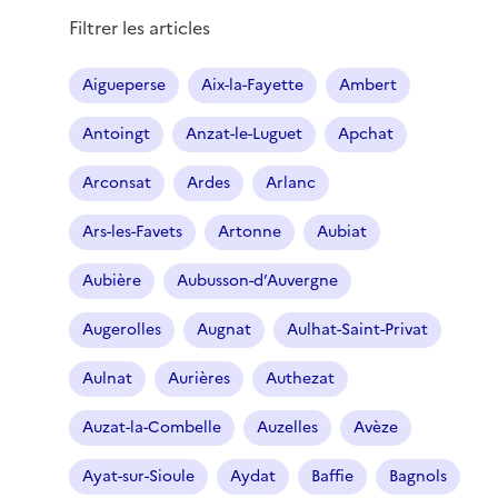
Filtrer les articles
Aigueperse
Aix-la-Fayette
Ambert
Antoingt
Anzat-le-Luguet
Apchat
Arconsat
Ardes
Arlanc
Ars-les-Favets
Artonne
Aubiat
Aubière
Aubusson-d’Auvergne
Augerolles
Augnat
Aulhat-Saint-Privat
Aulnat
Aurières
Authezat
Auzat-la-Combelle
Auzelles
Avèze
Ayat-sur-Sioule
Aydat
Baffie
Bagnols