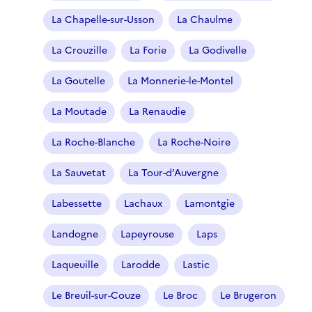
La Chapelle-sur-Usson
La Chaulme
La Crouzille
La Forie
La Godivelle
La Goutelle
La Monnerie-le-Montel
La Moutade
La Renaudie
La Roche-Blanche
La Roche-Noire
La Sauvetat
La Tour-d’Auvergne
Labessette
Lachaux
Lamontgie
Landogne
Lapeyrouse
Laps
Laqueuille
Larodde
Lastic
Le Breuil-sur-Couze
Le Broc
Le Brugeron