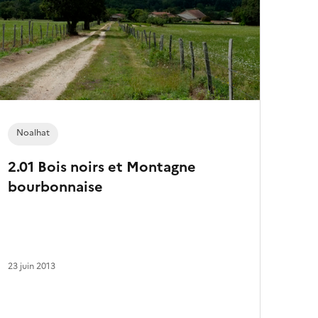
e
s
a
r
t
i
c
l
e
s
Noalhat
2.01 Bois noirs et Montagne
bourbonnaise
23 juin 2013