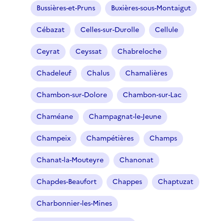
Bussières-et-Pruns
Buxières-sous-Montaigut
Cébazat
Celles-sur-Durolle
Cellule
Ceyrat
Ceyssat
Chabreloche
Chadeleuf
Chalus
Chamalières
Chambon-sur-Dolore
Chambon-sur-Lac
Chaméane
Champagnat-le-Jeune
Champeix
Champétières
Champs
Chanat-la-Mouteyre
Chanonat
Chapdes-Beaufort
Chappes
Chaptuzat
Charbonnier-les-Mines