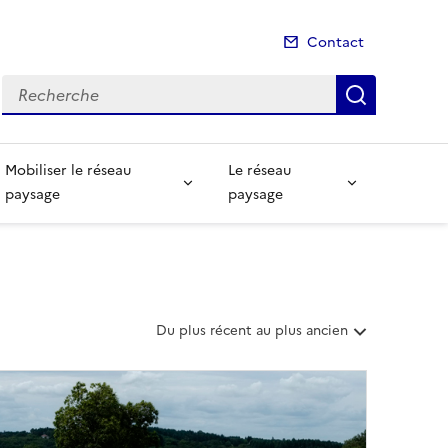
Contact
Recherche
Recherch
Mobiliser le réseau
Le réseau
paysage
paysage
T
Du plus récent au plus ancien
r
i
e
r
l