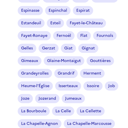
Espinasse
Espinchal
Espirat
Estandeuil
Esteil
Fayet-le-Château
Fayet-Ronaye
Fernoël
Flat
Fournols
Gelles
Gerzat
Giat
Gignat
Gimeaux
Glaine-Montaigut
Gouttières
Grandeyrolles
Grandrif
Herment
Heume-l’Église
Isserteaux
Issoire
Job
Joze
Jozerand
Jumeaux
La Bourboule
La Celle
La Cellette
La Chapelle-Agnon
La Chapelle-Marcousse