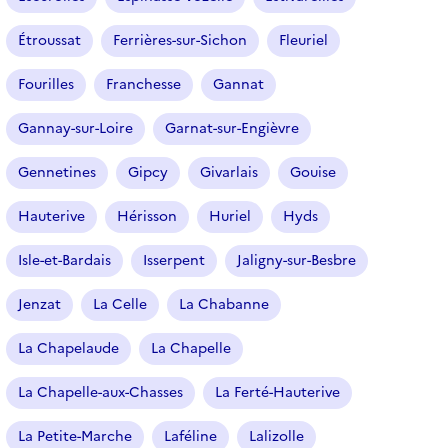
Étroussat
Ferrières-sur-Sichon
Fleuriel
Fourilles
Franchesse
Gannat
Gannay-sur-Loire
Garnat-sur-Engièvre
Gennetines
Gipcy
Givarlais
Gouise
Hauterive
Hérisson
Huriel
Hyds
Isle-et-Bardais
Isserpent
Jaligny-sur-Besbre
Jenzat
La Celle
La Chabanne
La Chapelaude
La Chapelle
La Chapelle-aux-Chasses
La Ferté-Hauterive
La Petite-Marche
Laféline
Lalizolle