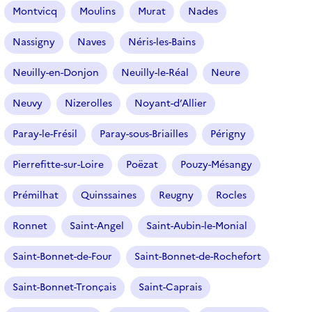
l
Montvicq
Moulins
Murat
Nades
t
r
Nassigny
Naves
Néris-les-Bains
e
Neuilly-en-Donjon
Neuilly-le-Réal
Neure
s
é
Neuvy
Nizerolles
Noyant-d’Allier
l
e
Paray-le-Frésil
Paray-sous-Briailles
Périgny
c
t
Pierrefitte-sur-Loire
Poëzat
Pouzy-Mésangy
i
o
Prémilhat
Quinssaines
Reugny
Rocles
n
n
Ronnet
Saint-Angel
Saint-Aubin-le-Monial
é
Saint-Bonnet-de-Four
Saint-Bonnet-de-Rochefort
)
Saint-Bonnet-Tronçais
Saint-Caprais