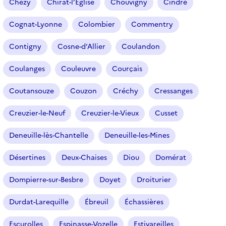
Chézy
Chirat-l’Église
Chouvigny
Cindré
Cognat-Lyonne
Colombier
Commentry
Contigny
Cosne-d’Allier
Coulandon
Coulanges
Couleuvre
Courçais
Coutansouze
Couzon
Créchy
Cressanges
Creuzier-le-Neuf
Creuzier-le-Vieux
Cusset
Deneuille-lès-Chantelle
Deneuille-les-Mines
Désertines
Deux-Chaises
Diou
Domérat
Dompierre-sur-Besbre
Doyet
Droiturier
Durdat-Larequille
Ébreuil
Échassières
Escurolles
Espinasse-Vozelle
Estivareilles