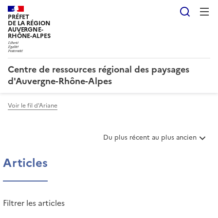
Reche
PRÉFET
DE LA RÉGION
AUVERGNE-
RHÔNE-ALPES
Centre de ressources régional des paysages
d'Auvergne-Rhône-Alpes
Voir le fil d'Ariane
T
Du plus récent au plus ancien
r
i
Articles
e
r
l
e
Filtrer les articles
s
a