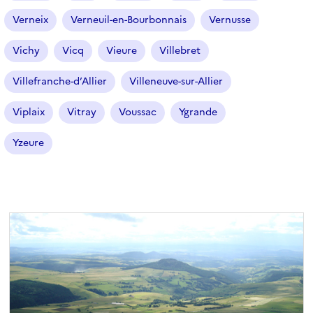
Verneix
Verneuil-en-Bourbonnais
Vernusse
Vichy
Vicq
Vieure
Villebret
Villefranche-d’Allier
Villeneuve-sur-Allier
Viplaix
Vitray
Voussac
Ygrande
Yzeure