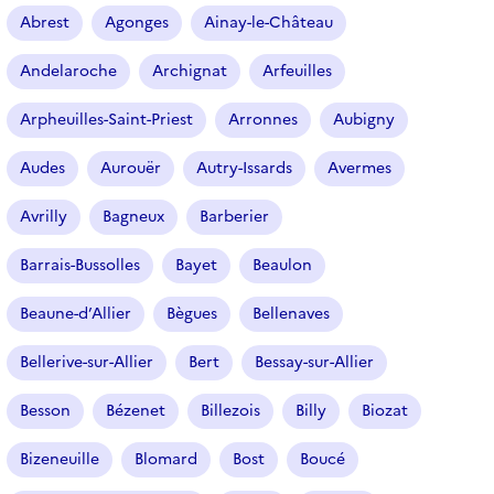
r
Abrest
Agonges
Ainay-le-Château
t
i
Andelaroche
Archignat
Arfeuilles
c
l
Arpheuilles-Saint-Priest
Arronnes
Aubigny
e
s
Audes
Aurouër
Autry-Issards
Avermes
Avrilly
Bagneux
Barberier
Barrais-Bussolles
Bayet
Beaulon
Beaune-d’Allier
Bègues
Bellenaves
Bellerive-sur-Allier
Bert
Bessay-sur-Allier
Besson
Bézenet
Billezois
Billy
Biozat
Bizeneuille
Blomard
Bost
Boucé