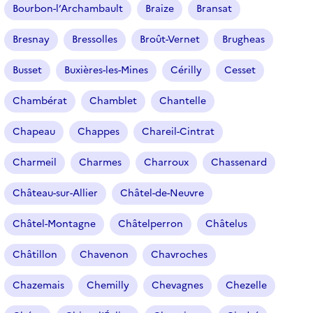
Bourbon-l’Archambault
Braize
Bransat
Bresnay
Bressolles
Broût-Vernet
Brugheas
Busset
Buxières-les-Mines
Cérilly
Cesset
Chambérat
Chamblet
Chantelle
Chapeau
Chappes
Chareil-Cintrat
Charmeil
Charmes
Charroux
Chassenard
Château-sur-Allier
Châtel-de-Neuvre
Châtel-Montagne
Châtelperron
Châtelus
Châtillon
Chavenon
Chavroches
Chazemais
Chemilly
Chevagnes
Chezelle