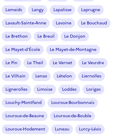
Lamaids
Langy
Lapalisse
Laprugne
Lavault-Sainte-Anne
Lavoine
Le Bouchaud
Le Brethon
Le Breuil
Le Donjon
Le Mayet-d’École
Le Mayet-de-Montagne
Le Pin
Le Theil
Le Vernet
Le Veurdre
Le Vilhain
Lenax
Lételon
Liernolles
Lignerolles
Limoise
Loddes
Loriges
Louchy-Montfand
Louroux-Bourbonnais
Louroux-de-Beaune
Louroux-de-Bouble
Louroux-Hodement
Luneau
Lurcy-Lévis