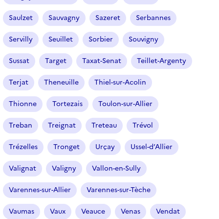
Saulzet
Sauvagny
Sazeret
Serbannes
Servilly
Seuillet
Sorbier
Souvigny
Sussat
Target
Taxat-Senat
Teillet-Argenty
Terjat
Theneuille
Thiel-sur-Acolin
Thionne
Tortezais
Toulon-sur-Allier
Treban
Treignat
Treteau
Trévol
Trézelles
Tronget
Urçay
Ussel-d’Allier
Valignat
Valigny
Vallon-en-Sully
Varennes-sur-Allier
Varennes-sur-Tèche
Vaumas
Vaux
Veauce
Venas
Vendat