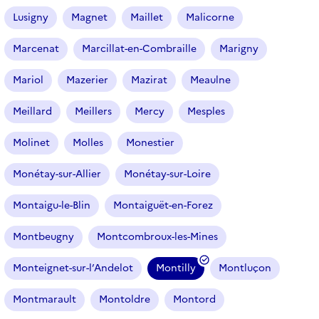
Lusigny
Magnet
Maillet
Malicorne
Marcenat
Marcillat-en-Combraille
Marigny
Mariol
Mazerier
Mazirat
Meaulne
Meillard
Meillers
Mercy
Mesples
Molinet
Molles
Monestier
Monétay-sur-Allier
Monétay-sur-Loire
Montaigu-le-Blin
Montaiguët-en-Forez
Montbeugny
Montcombroux-les-Mines
Monteignet-sur-l’Andelot
Montilly
Montluçon
(
f
Montmarault
Montoldre
Montord
i