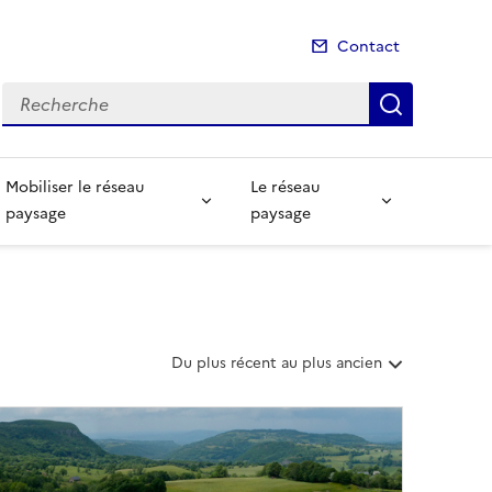
Contact
Recherche
Recherch
Mobiliser le réseau
Le réseau
paysage
paysage
T
Du plus récent au plus ancien
r
i
e
r
l