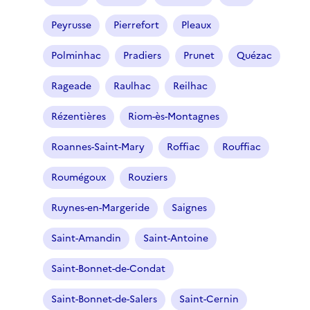
c
t
Peyrusse
Pierrefort
Pleaux
i
o
Polminhac
Pradiers
Prunet
Quézac
n
n
Rageade
Raulhac
Reilhac
é
Rézentières
Riom-ès-Montagnes
)
Roannes-Saint-Mary
Roffiac
Rouffiac
Roumégoux
Rouziers
Ruynes-en-Margeride
Saignes
Saint-Amandin
Saint-Antoine
Saint-Bonnet-de-Condat
Saint-Bonnet-de-Salers
Saint-Cernin