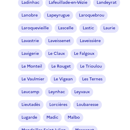
Ladinhac
Lafeuillade-en-Vézie
Landeyrat
Lanobre
Lapeyrugue
Laroquebrou
Laroquevieille
Lascelle
Lastic
Laurie
Lavastrie
Laveissenet
Laveissière
Lavigerie
Le Claux
Le Falgoux
Le Monteil
Le Rouget
Le Trioulou
Le Vaulmier
Le Vigean
Les Ternes
Leucamp
Leynhac
Leyvaux
Lieutadès
Lorcières
Loubaresse
Lugarde
Madic
Malbo