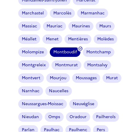
Mandailles-Saint-Julien
Marcenat
Marchastel
Marcolès
Marmanhac
Massiac
Mauriac
Maurines
Maurs
Méallet
Menet
Mentières
Molèdes
Molompize
Montboudif
Montchamp
(
f
Montgreleix
Montmurat
Montsalvy
i
l
Montvert
Mourjou
Moussages
Murat
t
r
Narnhac
Naucelles
e
Neussargues-Moissac
Neuvéglise
s
é
Nieudan
Omps
Oradour
Pailherols
l
e
Parlan
Paulhac
Paulhenc
Pers