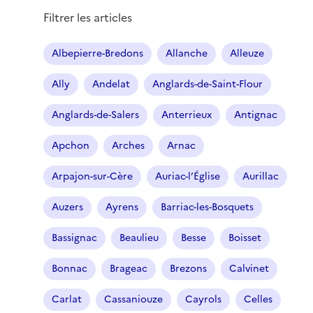
Filtrer les articles
Albepierre-Bredons
Allanche
Alleuze
Ally
Andelat
Anglards-de-Saint-Flour
Anglards-de-Salers
Anterrieux
Antignac
Apchon
Arches
Arnac
Arpajon-sur-Cère
Auriac-l’Église
Aurillac
Auzers
Ayrens
Barriac-les-Bosquets
Bassignac
Beaulieu
Besse
Boisset
Bonnac
Brageac
Brezons
Calvinet
Carlat
Cassaniouze
Cayrols
Celles