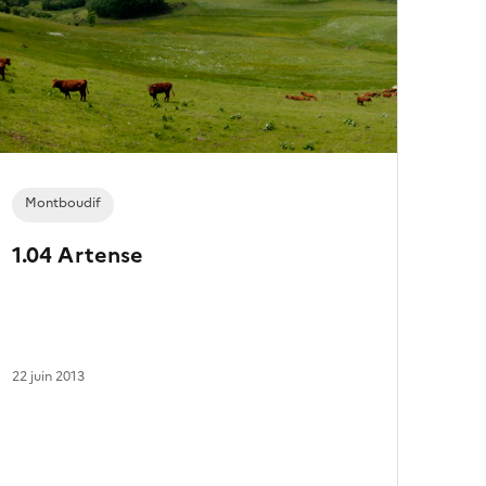
e
s
a
r
t
i
c
l
e
s
Montboudif
1.04 Artense
22 juin 2013