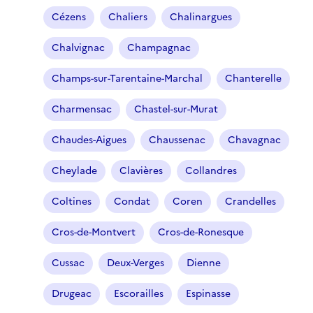
Cézens
Chaliers
Chalinargues
Chalvignac
Champagnac
Champs-sur-Tarentaine-Marchal
Chanterelle
Charmensac
Chastel-sur-Murat
Chaudes-Aigues
Chaussenac
Chavagnac
Cheylade
Clavières
Collandres
Coltines
Condat
Coren
Crandelles
Cros-de-Montvert
Cros-de-Ronesque
Cussac
Deux-Verges
Dienne
Drugeac
Escorailles
Espinasse