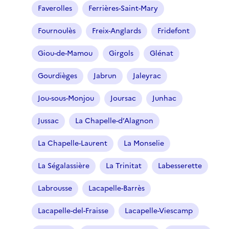
Faverolles
Ferrières-Saint-Mary
Fournoulès
Freix-Anglards
Fridefont
Giou-de-Mamou
Girgols
Glénat
Gourdièges
Jabrun
Jaleyrac
Jou-sous-Monjou
Joursac
Junhac
Jussac
La Chapelle-d’Alagnon
La Chapelle-Laurent
La Monselie
La Ségalassière
La Trinitat
Labesserette
Labrousse
Lacapelle-Barrès
Lacapelle-del-Fraisse
Lacapelle-Viescamp