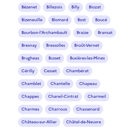
Bézenet
Billezois
Billy
Biozat
Bizeneuille
Blomard
Bost
Boucé
Bourbon-l’Archambault
Braize
Bransat
Bresnay
Bressolles
Broût-Vernet
Brugheas
Busset
Buxières-les-Mines
Cérilly
Cesset
Chambérat
Chamblet
Chantelle
Chapeau
Chappes
Chareil-Cintrat
Charmeil
Charmes
Charroux
Chassenard
Château-sur-Allier
Châtel-de-Neuvre