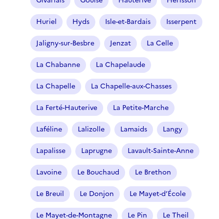
Givarlais
Gouise
Hauterive
Hérisson
Huriel
Hyds
Isle-et-Bardais
Isserpent
Jaligny-sur-Besbre
Jenzat
La Celle
La Chabanne
La Chapelaude
La Chapelle
La Chapelle-aux-Chasses
La Ferté-Hauterive
La Petite-Marche
Laféline
Lalizolle
Lamaids
Langy
Lapalisse
Laprugne
Lavault-Sainte-Anne
Lavoine
Le Bouchaud
Le Brethon
Le Breuil
Le Donjon
Le Mayet-d’École
Le Mayet-de-Montagne
Le Pin
Le Theil