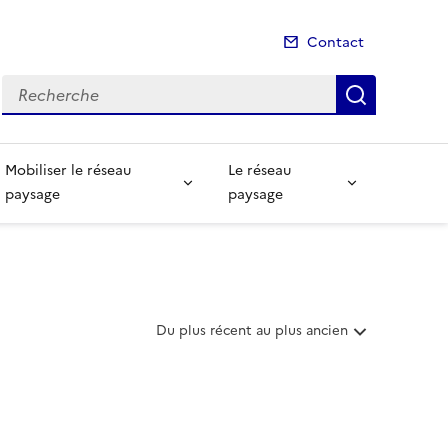
Contact
Recherche
Recherch
Mobiliser le réseau
Le réseau
paysage
paysage
T
Du plus récent au plus ancien
r
i
e
r
l