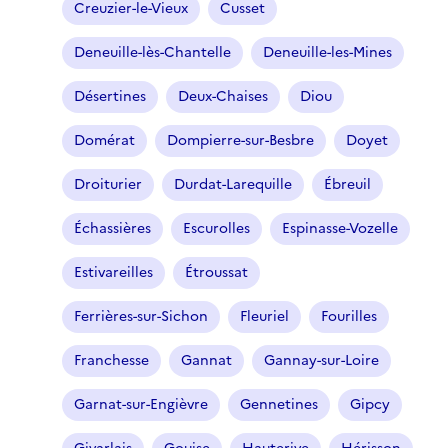
Creuzier-le-Vieux
Cusset
Deneuille-lès-Chantelle
Deneuille-les-Mines
Désertines
Deux-Chaises
Diou
Domérat
Dompierre-sur-Besbre
Doyet
Droiturier
Durdat-Larequille
Ébreuil
Échassières
Escurolles
Espinasse-Vozelle
Estivareilles
Étroussat
Ferrières-sur-Sichon
Fleuriel
Fourilles
Franchesse
Gannat
Gannay-sur-Loire
Garnat-sur-Engièvre
Gennetines
Gipcy