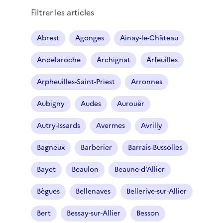
Filtrer les articles
Abrest
Agonges
Ainay-le-Château
Andelaroche
Archignat
Arfeuilles
Arpheuilles-Saint-Priest
Arronnes
Aubigny
Audes
Aurouër
Autry-Issards
Avermes
Avrilly
Bagneux
Barberier
Barrais-Bussolles
Bayet
Beaulon
Beaune-d’Allier
Bègues
Bellenaves
Bellerive-sur-Allier
Bert
Bessay-sur-Allier
Besson