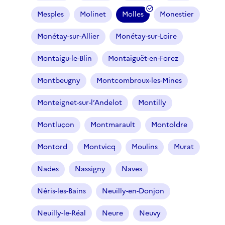
Mesples
Molinet
Molles
Monestier
(
f
Monétay-sur-Allier
Monétay-sur-Loire
i
l
Montaigu-le-Blin
Montaiguët-en-Forez
t
r
Montbeugny
Montcombroux-les-Mines
e
Monteignet-sur-l’Andelot
Montilly
s
é
Montluçon
Montmarault
Montoldre
l
e
Montord
Montvicq
Moulins
Murat
c
t
Nades
Nassigny
Naves
i
o
Néris-les-Bains
Neuilly-en-Donjon
n
n
Neuilly-le-Réal
Neure
Neuvy
é