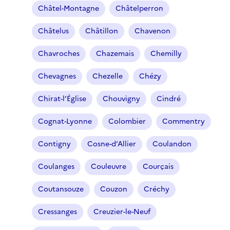
Châtel-Montagne
Châtelperron
Châtelus
Châtillon
Chavenon
Chavroches
Chazemais
Chemilly
Chevagnes
Chezelle
Chézy
Chirat-l’Église
Chouvigny
Cindré
Cognat-Lyonne
Colombier
Commentry
Contigny
Cosne-d’Allier
Coulandon
Coulanges
Couleuvre
Courçais
Coutansouze
Couzon
Créchy
Cressanges
Creuzier-le-Neuf