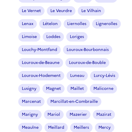
Le Vernet
Le Veurdre
Le Vilhain
Lenax
Lételon
Liernolles
Lignerolles
Limoise
Loddes
Loriges
Louchy-Montfand
Louroux-Bourbonnais
Louroux-de-Beaune
Louroux-de-Bouble
Louroux-Hodement
Luneau
Lurcy-Lévis
Lusigny
Magnet
Maillet
Malicorne
Marcenat
Marcillat-en-Combraille
Marigny
Mariol
Mazerier
Mazirat
Meaulne
Meillard
Meillers
Mercy