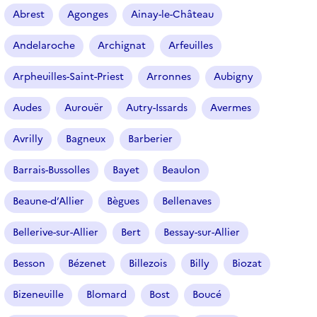
r
Abrest
Agonges
Ainay-le-Château
t
i
Andelaroche
Archignat
Arfeuilles
c
l
Arpheuilles-Saint-Priest
Arronnes
Aubigny
e
s
Audes
Aurouër
Autry-Issards
Avermes
Avrilly
Bagneux
Barberier
Barrais-Bussolles
Bayet
Beaulon
Beaune-d’Allier
Bègues
Bellenaves
Bellerive-sur-Allier
Bert
Bessay-sur-Allier
Besson
Bézenet
Billezois
Billy
Biozat
Bizeneuille
Blomard
Bost
Boucé