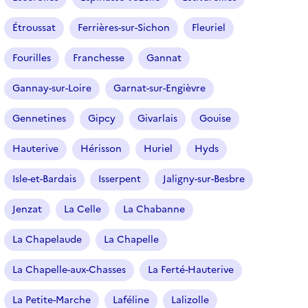
Étroussat
Ferrières-sur-Sichon
Fleuriel
Fourilles
Franchesse
Gannat
Gannay-sur-Loire
Garnat-sur-Engièvre
Gennetines
Gipcy
Givarlais
Gouise
Hauterive
Hérisson
Huriel
Hyds
Isle-et-Bardais
Isserpent
Jaligny-sur-Besbre
Jenzat
La Celle
La Chabanne
La Chapelaude
La Chapelle
La Chapelle-aux-Chasses
La Ferté-Hauterive
La Petite-Marche
Laféline
Lalizolle