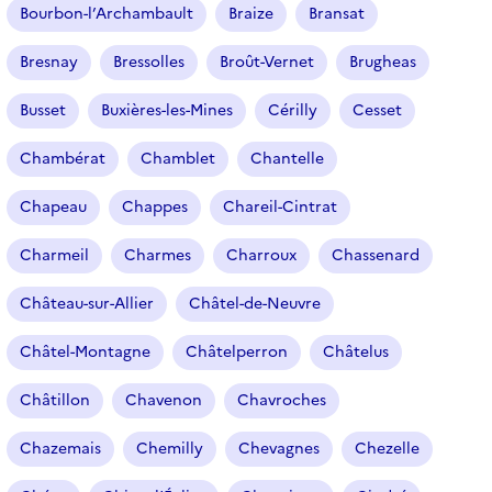
Bourbon-l’Archambault
Braize
Bransat
Bresnay
Bressolles
Broût-Vernet
Brugheas
Busset
Buxières-les-Mines
Cérilly
Cesset
Chambérat
Chamblet
Chantelle
Chapeau
Chappes
Chareil-Cintrat
Charmeil
Charmes
Charroux
Chassenard
Château-sur-Allier
Châtel-de-Neuvre
Châtel-Montagne
Châtelperron
Châtelus
Châtillon
Chavenon
Chavroches
Chazemais
Chemilly
Chevagnes
Chezelle