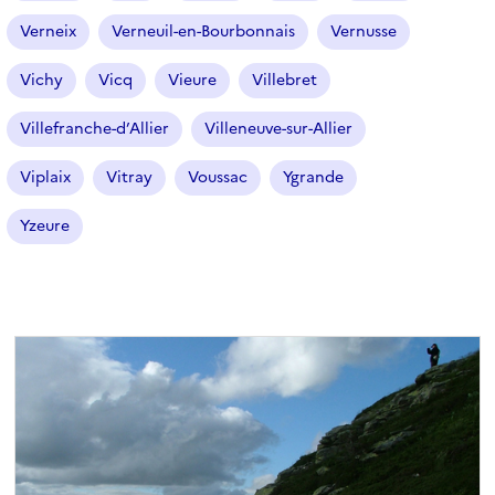
Verneix
Verneuil-en-Bourbonnais
Vernusse
Vichy
Vicq
Vieure
Villebret
Villefranche-d’Allier
Villeneuve-sur-Allier
Viplaix
Vitray
Voussac
Ygrande
Yzeure