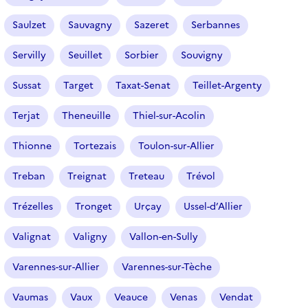
Saulzet
Sauvagny
Sazeret
Serbannes
Servilly
Seuillet
Sorbier
Souvigny
Sussat
Target
Taxat-Senat
Teillet-Argenty
Terjat
Theneuille
Thiel-sur-Acolin
Thionne
Tortezais
Toulon-sur-Allier
Treban
Treignat
Treteau
Trévol
Trézelles
Tronget
Urçay
Ussel-d’Allier
Valignat
Valigny
Vallon-en-Sully
Varennes-sur-Allier
Varennes-sur-Tèche
Vaumas
Vaux
Veauce
Venas
Vendat