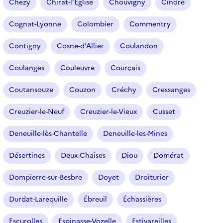
Chézy
Chirat-l’Église
Chouvigny
Cindré
Cognat-Lyonne
Colombier
Commentry
Contigny
Cosne-d’Allier
Coulandon
Coulanges
Couleuvre
Courçais
Coutansouze
Couzon
Créchy
Cressanges
Creuzier-le-Neuf
Creuzier-le-Vieux
Cusset
Deneuille-lès-Chantelle
Deneuille-les-Mines
Désertines
Deux-Chaises
Diou
Domérat
Dompierre-sur-Besbre
Doyet
Droiturier
Durdat-Larequille
Ébreuil
Échassières
Escurolles
Espinasse-Vozelle
Estivareilles