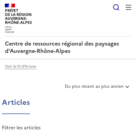
Reche
PRÉFET
DE LA RÉGION
AUVERGNE-
RHÔNE-ALPES
Centre de ressources régional des paysages
d'Auvergne-Rhône-Alpes
Voir le fil d'Ariane
T
Du plus récent au plus ancien
r
i
Articles
e
r
l
e
Filtrer les articles
s
a