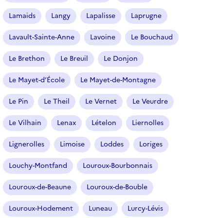
Lamaids
Langy
Lapalisse
Laprugne
Lavault-Sainte-Anne
Lavoine
Le Bouchaud
Le Brethon
Le Breuil
Le Donjon
Le Mayet-d’École
Le Mayet-de-Montagne
Le Pin
Le Theil
Le Vernet
Le Veurdre
Le Vilhain
Lenax
Lételon
Liernolles
Lignerolles
Limoise
Loddes
Loriges
Louchy-Montfand
Louroux-Bourbonnais
Louroux-de-Beaune
Louroux-de-Bouble
Louroux-Hodement
Luneau
Lurcy-Lévis