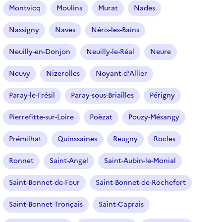
t
Montvicq
Moulins
Murat
Nades
i
o
Nassigny
Naves
Néris-les-Bains
n
n
Neuilly-en-Donjon
Neuilly-le-Réal
Neure
é
Neuvy
Nizerolles
Noyant-d’Allier
)
Paray-le-Frésil
Paray-sous-Briailles
Périgny
Pierrefitte-sur-Loire
Poëzat
Pouzy-Mésangy
Prémilhat
Quinssaines
Reugny
Rocles
Ronnet
Saint-Angel
Saint-Aubin-le-Monial
Saint-Bonnet-de-Four
Saint-Bonnet-de-Rochefort
Saint-Bonnet-Tronçais
Saint-Caprais