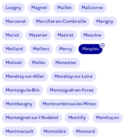
Lusigny
Magnet
Maillet
Malicorne
Marcenat
Marcillat-en-Combraille
Marigny
Mariol
Mazerier
Mazirat
Meaulne
Meillard
Meillers
Mercy
Mesples
(
f
Molinet
Molles
Monestier
i
l
Monétay-sur-Allier
Monétay-sur-Loire
t
r
Montaigu-le-Blin
Montaiguët-en-Forez
e
Montbeugny
Montcombroux-les-Mines
s
é
Monteignet-sur-l’Andelot
Montilly
Montluçon
l
e
Montmarault
Montoldre
Montord
c