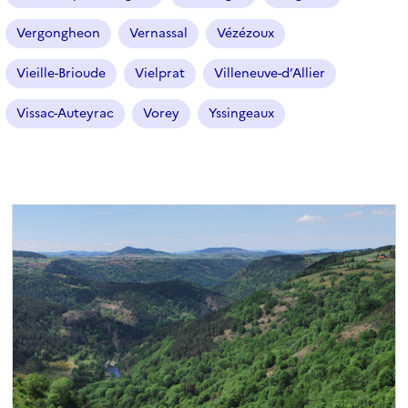
Vergongheon
Vernassal
Vézézoux
Vieille-Brioude
Vielprat
Villeneuve-d’Allier
Vissac-Auteyrac
Vorey
Yssingeaux