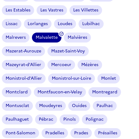
Les Estables
Les Vastres
Les Villettes
Lissac
Lorlanges
Loudes
Lubilhac
Malrevers
Malvalette
Malvières
(
f
Mazerat-Aurouze
Mazet-Saint-Voy
i
l
Mazeyrat-d’Allier
Mercoeur
Mézères
t
r
Monistrol-d’Allier
Monistrol-sur-Loire
Monlet
e
Montclard
Montfaucon-en-Velay
Montregard
s
é
Montusclat
Moudeyres
Ouides
Paulhac
l
e
Paulhaguet
Pébrac
Pinols
Polignac
c
t
Pont-Salomon
Pradelles
Prades
Présailles
i