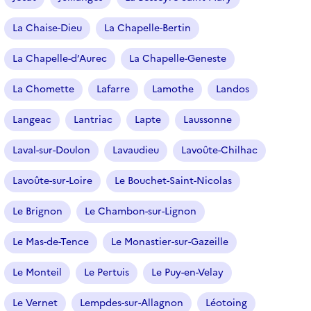
La Chaise-Dieu
La Chapelle-Bertin
La Chapelle-d’Aurec
La Chapelle-Geneste
La Chomette
Lafarre
Lamothe
Landos
Langeac
Lantriac
Lapte
Laussonne
Laval-sur-Doulon
Lavaudieu
Lavoûte-Chilhac
Lavoûte-sur-Loire
Le Bouchet-Saint-Nicolas
Le Brignon
Le Chambon-sur-Lignon
Le Mas-de-Tence
Le Monastier-sur-Gazeille
Le Monteil
Le Pertuis
Le Puy-en-Velay
Le Vernet
Lempdes-sur-Allagnon
Léotoing