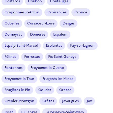
Costaros
Coubon
Couteuges
Craponne-sur-Arzon
Croisances
Cronce
Cubelles
Cussac-sur-Loire
Desges
Domeyrat
Dunières
Espalem
Espaly-Saint-Marcel
Esplantas
Fay-sur-Lignon
Félines
Ferrussac
Fix-Saint-Geneys
Fontannes
Freycenet-la-Cuche
Freycenet-la-Tour
Frugerès-les-Mines
Frugières-le-Pin
Goudet
Grazac
Grenier-Montgon
Grèzes
Javaugues
Jax
Josat
Jullianges
La Besseyre-Saint-Mary