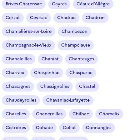
Brives-Charensac
Cayres
Céaux-d’Allègre
Cerzat
Ceyssac
Chadrac
Chadron
Chamalières-sur-Loire
Chambezon
Champagnac-le-Vieux
Champclause
Chanaleilles
Chaniat
Chanteuges
Charraix
Chaspinhac
Chaspuzac
Chassagnes
Chassignolles
Chastel
Chaudeyrolles
Chavaniac-Lafayette
Chazelles
Chenereilles
Chilhac
Chomelix
Cistrières
Cohade
Collat
Connangles