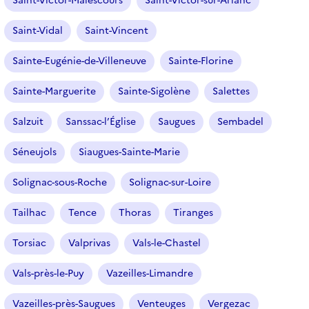
Saint-Victor-Malescours
Saint-Victor-sur-Arlanc
Saint-Vidal
Saint-Vincent
Sainte-Eugénie-de-Villeneuve
Sainte-Florine
Sainte-Marguerite
Sainte-Sigolène
Salettes
Salzuit
Sanssac-l’Église
Saugues
Sembadel
Séneujols
Siaugues-Sainte-Marie
Solignac-sous-Roche
Solignac-sur-Loire
Tailhac
Tence
Thoras
Tiranges
Torsiac
Valprivas
Vals-le-Chastel
Vals-près-le-Puy
Vazeilles-Limandre
Vazeilles-près-Saugues
Venteuges
Vergezac