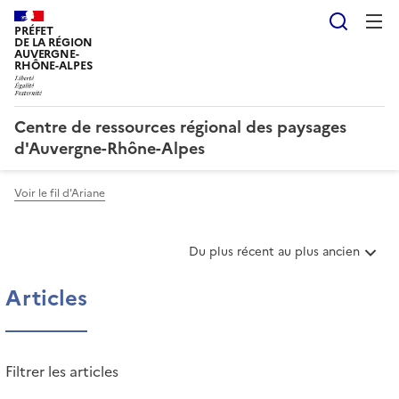
Reche
PRÉFET
DE LA RÉGION
AUVERGNE-
RHÔNE-ALPES
Centre de ressources régional des paysages
d'Auvergne-Rhône-Alpes
Voir le fil d'Ariane
T
Du plus récent au plus ancien
r
i
Articles
e
r
l
e
Filtrer les articles
s
a