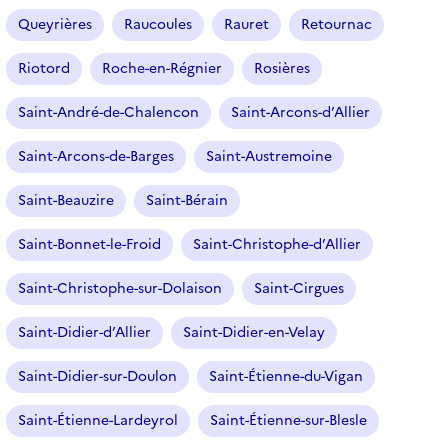
o
Queyrières
Raucoules
Rauret
Retournac
n
n
Riotord
Roche-en-Régnier
Rosières
é
Saint-André-de-Chalencon
Saint-Arcons-d’Allier
)
Saint-Arcons-de-Barges
Saint-Austremoine
Saint-Beauzire
Saint-Bérain
Saint-Bonnet-le-Froid
Saint-Christophe-d’Allier
Saint-Christophe-sur-Dolaison
Saint-Cirgues
Saint-Didier-d’Allier
Saint-Didier-en-Velay
Saint-Didier-sur-Doulon
Saint-Étienne-du-Vigan
Saint-Étienne-Lardeyrol
Saint-Étienne-sur-Blesle