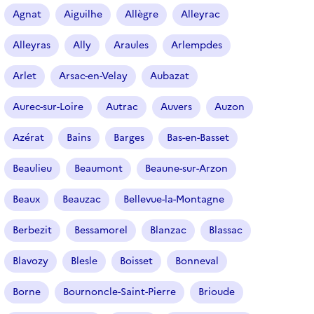
r
Agnat
Aiguilhe
Allègre
Alleyrac
t
i
Alleyras
Ally
Araules
Arlempdes
c
l
Arlet
Arsac-en-Velay
Aubazat
e
s
Aurec-sur-Loire
Autrac
Auvers
Auzon
Azérat
Bains
Barges
Bas-en-Basset
Beaulieu
Beaumont
Beaune-sur-Arzon
Beaux
Beauzac
Bellevue-la-Montagne
Berbezit
Bessamorel
Blanzac
Blassac
Blavozy
Blesle
Boisset
Bonneval
Borne
Bournoncle-Saint-Pierre
Brioude