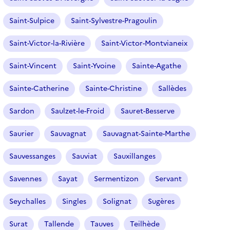
Saint-Sulpice
Saint-Sylvestre-Pragoulin
Saint-Victor-la-Rivière
Saint-Victor-Montvianeix
Saint-Vincent
Saint-Yvoine
Sainte-Agathe
Sainte-Catherine
Sainte-Christine
Sallèdes
Sardon
Saulzet-le-Froid
Sauret-Besserve
Saurier
Sauvagnat
Sauvagnat-Sainte-Marthe
Sauvessanges
Sauviat
Sauxillanges
Savennes
Sayat
Sermentizon
Servant
Seychalles
Singles
Solignat
Sugères
Surat
Tallende
Tauves
Teilhède