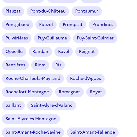
Plauzat
Pont-du-Château
Pontaumur
Pontgibaud
Pouzol
Prompsat
Prondines
Pulvérières
Puy-Guillaume
Puy-Saint-Gulmier
Queuille
Randan
Ravel
Reignat
Rentières
Riom
Ris
Roche-Charles-la-Mayrand
Roche-d’Agoux
Rochefort-Montagne
Romagnat
Royat
Saillant
Saint-Alyre-d’Arlanc
Saint-Alyre-ès-Montagne
Saint-Amant-Roche-Savine
Saint-Amant-Tallende