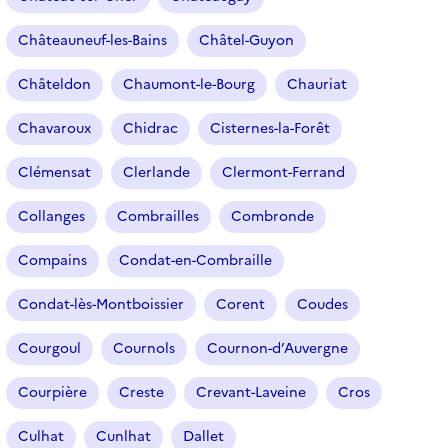
Châteauneuf-les-Bains
Châtel-Guyon
Châteldon
Chaumont-le-Bourg
Chauriat
Chavaroux
Chidrac
Cisternes-la-Forêt
Clémensat
Clerlande
Clermont-Ferrand
Collanges
Combrailles
Combronde
Compains
Condat-en-Combraille
Condat-lès-Montboissier
Corent
Coudes
Courgoul
Cournols
Cournon-d’Auvergne
Courpière
Creste
Crevant-Laveine
Cros
Culhat
Cunlhat
Dallet