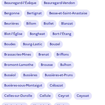
Beauregard-l’Évêque
Beauregard-Vendon
Bergonne
Bertignat
Besse-et-Saint-Anastaise
Beurières
Billom
Biollet
Blanzat
Blot-l’Église
Bongheat
Bort-l’Étang
Boudes
Bourg-Lastic
Bouzel
Brassac-les-Mines
Brenat
Briffons
Bromont-Lamothe
Brousse
Bulhon
Busséol
Bussières
Bussières-et-Pruns
Buxières-sous-Montaigut
Cébazat
Celles-sur-Durolle
Cellule
Ceyrat
Ceyssat