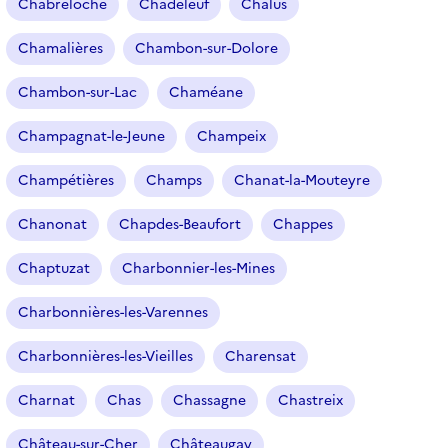
Chabreloche
Chadeleuf
Chalus
Chamalières
Chambon-sur-Dolore
Chambon-sur-Lac
Chaméane
Champagnat-le-Jeune
Champeix
Champétières
Champs
Chanat-la-Mouteyre
Chanonat
Chapdes-Beaufort
Chappes
Chaptuzat
Charbonnier-les-Mines
Charbonnières-les-Varennes
Charbonnières-les-Vieilles
Charensat
Charnat
Chas
Chassagne
Chastreix
Château-sur-Cher
Châteaugay