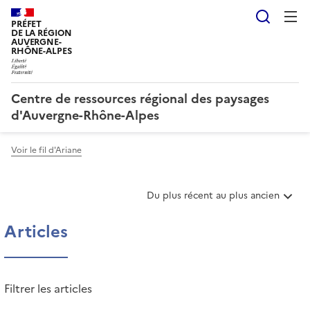
Reche
PRÉFET
DE LA RÉGION
AUVERGNE-
RHÔNE-ALPES
Centre de ressources régional des paysages
d'Auvergne-Rhône-Alpes
Voir le fil d'Ariane
T
Du plus récent au plus ancien
r
i
Articles
e
r
l
e
Filtrer les articles
s
a