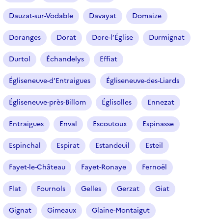
Dauzat-sur-Vodable
Davayat
Domaize
Doranges
Dorat
Dore-l’Église
Durmignat
Durtol
Échandelys
Effiat
Égliseneuve-d’Entraigues
Égliseneuve-des-Liards
Égliseneuve-près-Billom
Églisolles
Ennezat
Entraigues
Enval
Escoutoux
Espinasse
Espinchal
Espirat
Estandeuil
Esteil
Fayet-le-Château
Fayet-Ronaye
Fernoël
Flat
Fournols
Gelles
Gerzat
Giat
Gignat
Gimeaux
Glaine-Montaigut