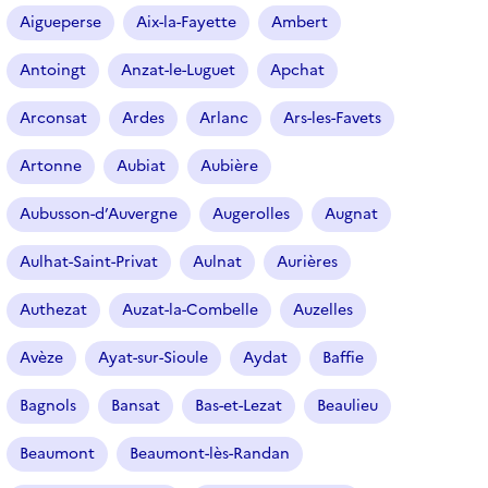
r
Aigueperse
Aix-la-Fayette
Ambert
t
i
Antoingt
Anzat-le-Luguet
Apchat
c
l
Arconsat
Ardes
Arlanc
Ars-les-Favets
e
s
Artonne
Aubiat
Aubière
Aubusson-d’Auvergne
Augerolles
Augnat
Aulhat-Saint-Privat
Aulnat
Aurières
Authezat
Auzat-la-Combelle
Auzelles
Avèze
Ayat-sur-Sioule
Aydat
Baffie
Bagnols
Bansat
Bas-et-Lezat
Beaulieu
Beaumont
Beaumont-lès-Randan