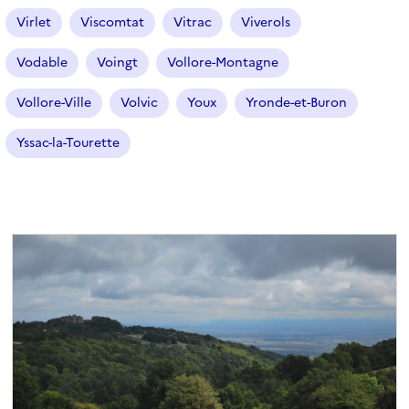
Virlet
Viscomtat
Vitrac
Viverols
Vodable
Voingt
Vollore-Montagne
Vollore-Ville
Volvic
Youx
Yronde-et-Buron
Yssac-la-Tourette