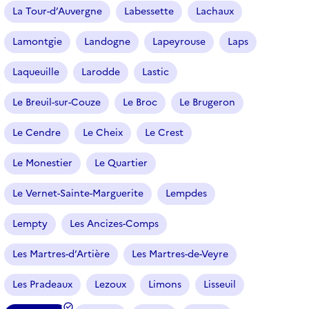
La Tour-d’Auvergne
Labessette
Lachaux
Lamontgie
Landogne
Lapeyrouse
Laps
Laqueuille
Larodde
Lastic
Le Breuil-sur-Couze
Le Broc
Le Brugeron
Le Cendre
Le Cheix
Le Crest
Le Monestier
Le Quartier
Le Vernet-Sainte-Marguerite
Lempdes
Lempty
Les Ancizes-Comps
Les Martres-d’Artière
Les Martres-de-Veyre
Les Pradeaux
Lezoux
Limons
Lisseuil