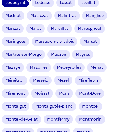
Loubeyrat
Ludesse
Lussat
Luzillat
(
f
Madriat
Malauzat
Malintrat
Manglieu
i
l
Manzat
Marat
Marcillat
Mareugheol
t
r
Maringues
Marsac-en-Livradois
Marsat
e
Martres-sur-Morge
Mauzun
Mayres
s
é
Mazaye
Mazoires
Medeyrolles
Menat
l
e
Ménétrol
Messeix
Mezel
Mirefleurs
c
t
Miremont
Moissat
Mons
Mont-Dore
i
o
Montaigut
Montaigut-le-Blanc
Montcel
n
n
Montel-de-Gelat
Montfermy
Montmorin
é