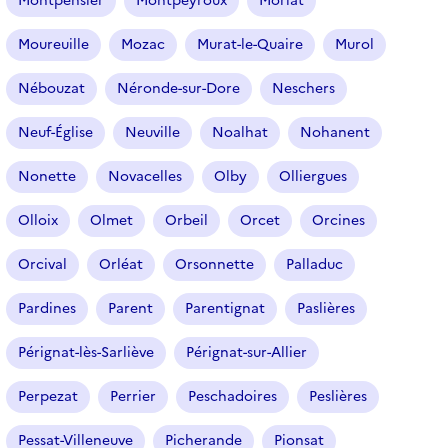
Montpensier
Montpeyroux
Moriat
)
Moureuille
Mozac
Murat-le-Quaire
Murol
Nébouzat
Néronde-sur-Dore
Neschers
Neuf-Église
Neuville
Noalhat
Nohanent
Nonette
Novacelles
Olby
Olliergues
Olloix
Olmet
Orbeil
Orcet
Orcines
Orcival
Orléat
Orsonnette
Palladuc
Pardines
Parent
Parentignat
Paslières
Pérignat-lès-Sarliève
Pérignat-sur-Allier
Perpezat
Perrier
Peschadoires
Peslières
Pessat-Villeneuve
Picherande
Pionsat