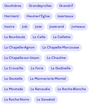
Gouttières
Grandeyrolles
Grandrif
Herment
Heume-l’Église
Isserteaux
Issoire
Job
Joze
Jozerand
Jumeaux
La Bourboule
La Celle
La Cellette
La Chapelle-Agnon
La Chapelle-Marcousse
La Chapelle-sur-Usson
La Chaulme
La Crouzille
La Forie
La Godivelle
La Goutelle
La Monnerie-le-Montel
La Moutade
La Renaudie
La Roche-Blanche
La Roche-Noire
La Sauvetat