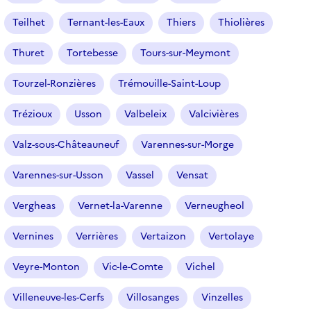
Teilhet
Ternant-les-Eaux
Thiers
Thiolières
Thuret
Tortebesse
Tours-sur-Meymont
Tourzel-Ronzières
Trémouille-Saint-Loup
Trézioux
Usson
Valbeleix
Valcivières
Valz-sous-Châteauneuf
Varennes-sur-Morge
Varennes-sur-Usson
Vassel
Vensat
Vergheas
Vernet-la-Varenne
Verneugheol
Vernines
Verrières
Vertaizon
Vertolaye
Veyre-Monton
Vic-le-Comte
Vichel
Villeneuve-les-Cerfs
Villosanges
Vinzelles