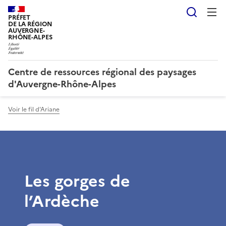
Reche
PRÉFET
DE LA RÉGION
AUVERGNE-
RHÔNE-ALPES
Centre de ressources régional des paysages
d'Auvergne-Rhône-Alpes
Voir le fil d'Ariane
Les gorges de
l’Ardèche