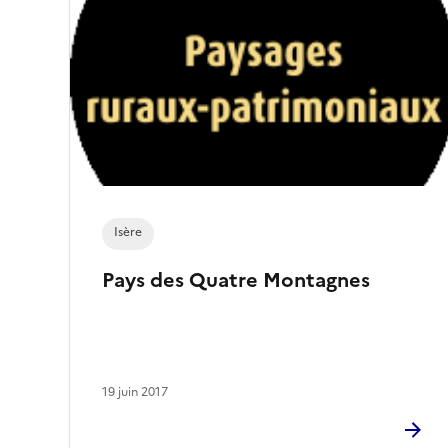
n
é
)
Isère
Pays des Quatre Montagnes
19 juin 2017