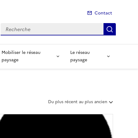
Contact
Recherche
Recherch
Mobiliser le réseau
Le réseau
paysage
paysage
T
Du plus récent au plus ancien
r
i
e
r
l