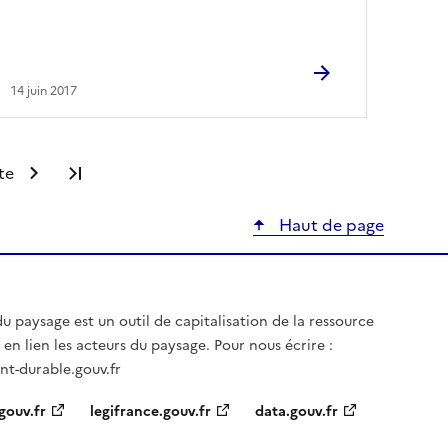
14 juin 2017
te
Dernière page
Haut de page
u paysage est un outil de capitalisation de la ressource
en lien les acteurs du paysage. Pour nous écrire :
t-durable.gouv.fr
gouv.fr
legifrance.gouv.fr
data.gouv.fr