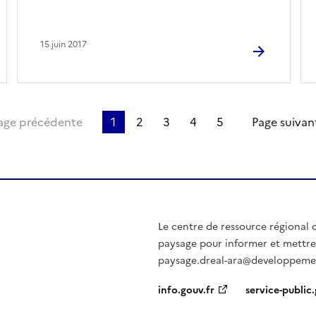
15 juin 2017
re page
age précédente
1
2
3
4
5
Page suivan
Le centre de ressource régional d
paysage pour informer et mettre 
paysage.dreal-ara@developpemen
info.gouv.fr
service-public.