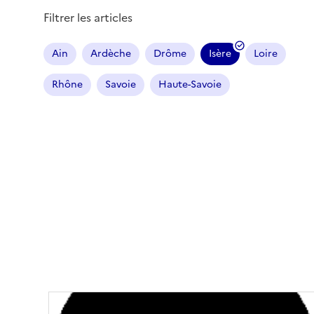
Filtrer les articles
Ain
Ardèche
Drôme
Isère
Loire
(
f
Rhône
Savoie
Haute-Savoie
i
l
t
r
e
s
é
l
e
c
t
i
o
n