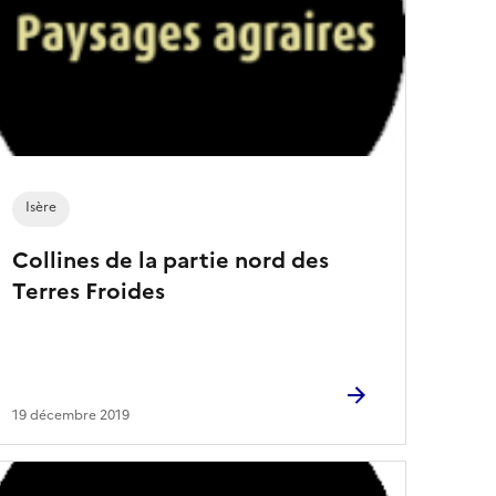
e
s
a
r
t
i
c
l
e
s
Isère
Collines de la partie nord des
Terres Froides
19 décembre 2019