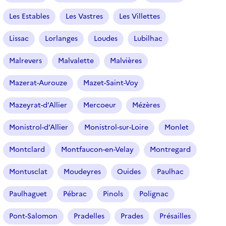
Les Estables
Les Vastres
Les Villettes
Lissac
Lorlanges
Loudes
Lubilhac
Malrevers
Malvalette
Malvières
Mazerat-Aurouze
Mazet-Saint-Voy
Mazeyrat-d’Allier
Mercoeur
Mézères
Monistrol-d’Allier
Monistrol-sur-Loire
Monlet
Montclard
Montfaucon-en-Velay
Montregard
Montusclat
Moudeyres
Ouides
Paulhac
Paulhaguet
Pébrac
Pinols
Polignac
Pont-Salomon
Pradelles
Prades
Présailles