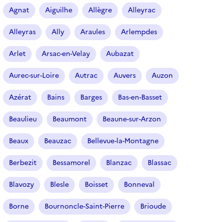
r
Agnat
Aiguilhe
Allègre
Alleyrac
t
i
Alleyras
Ally
Araules
Arlempdes
c
l
Arlet
Arsac-en-Velay
Aubazat
e
s
Aurec-sur-Loire
Autrac
Auvers
Auzon
Azérat
Bains
Barges
Bas-en-Basset
Beaulieu
Beaumont
Beaune-sur-Arzon
Beaux
Beauzac
Bellevue-la-Montagne
Berbezit
Bessamorel
Blanzac
Blassac
Blavozy
Blesle
Boisset
Bonneval
Borne
Bournoncle-Saint-Pierre
Brioude