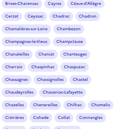
Brives-Charensac
Cayres
Céaux-d’Allègre
Cerzat
Ceyssac
Chadrac
Chadron
Chamalières-sur-Loire
Chambezon
Champagnac-le-Vieux
Champclause
Chanaleilles
Chaniat
Chanteuges
Charraix
Chaspinhac
Chaspuzac
Chassagnes
Chassignolles
Chastel
Chaudeyrolles
Chavaniac-Lafayette
Chazelles
Chenereilles
Chilhac
Chomelix
Cistrières
Cohade
Collat
Connangles