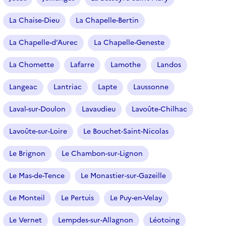
t
r
La Chaise-Dieu
La Chapelle-Bertin
e
La Chapelle-d’Aurec
La Chapelle-Geneste
s
é
La Chomette
Lafarre
Lamothe
Landos
l
e
Langeac
Lantriac
Lapte
Laussonne
c
t
Laval-sur-Doulon
Lavaudieu
Lavoûte-Chilhac
i
o
Lavoûte-sur-Loire
Le Bouchet-Saint-Nicolas
n
n
Le Brignon
Le Chambon-sur-Lignon
é
Le Mas-de-Tence
Le Monastier-sur-Gazeille
)
Le Monteil
Le Pertuis
Le Puy-en-Velay
Le Vernet
Lempdes-sur-Allagnon
Léotoing