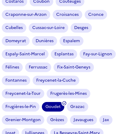
Costaros
Coubon
Couteuges
Craponne-sur-Arzon
Croisances
Cronce
Cubelles
Cussac-sur-Loire
Desges
Domeyrat
Dunières
Espalem
Espaly-Saint-Marcel
Esplantas
Fay-sur-Lignon
Félines
Ferrussac
Fix-Saint-Geneys
Fontannes
Freycenet-la-Cuche
Freycenet-la-Tour
Frugerès-les-Mines
Frugières-le-Pin
Goudet
Grazac
(
f
Grenier-Montgon
Grèzes
Javaugues
Jax
i
l
Josat
Jullianges
La Besseyre-Saint-Mary