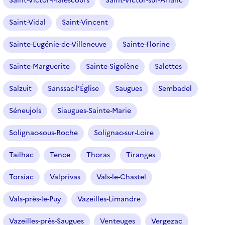
Saint-Victor-Malescours
Saint-Victor-sur-Arlanc
Saint-Vidal
Saint-Vincent
Sainte-Eugénie-de-Villeneuve
Sainte-Florine
Sainte-Marguerite
Sainte-Sigolène
Salettes
Salzuit
Sanssac-l’Église
Saugues
Sembadel
Séneujols
Siaugues-Sainte-Marie
Solignac-sous-Roche
Solignac-sur-Loire
Tailhac
Tence
Thoras
Tiranges
Torsiac
Valprivas
Vals-le-Chastel
Vals-près-le-Puy
Vazeilles-Limandre
Vazeilles-près-Saugues
Venteuges
Vergezac