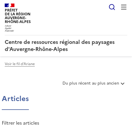
Reche
PRÉFET
DE LA RÉGION
AUVERGNE-
RHÔNE-ALPES
Centre de ressources régional des paysages
d'Auvergne-Rhône-Alpes
Voir le fil d'Ariane
T
Du plus récent au plus ancien
r
i
Articles
e
r
l
e
Filtrer les articles
s
a