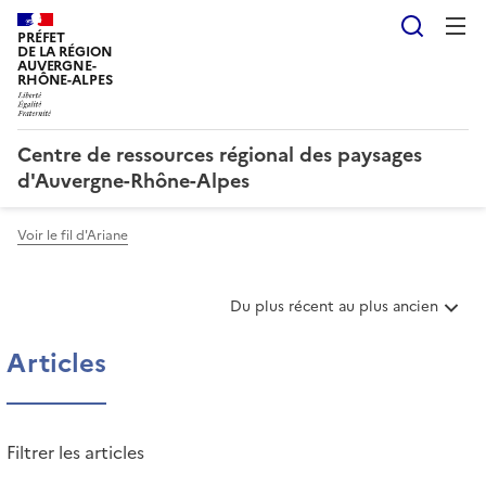
Reche
PRÉFET
DE LA RÉGION
AUVERGNE-
RHÔNE-ALPES
Centre de ressources régional des paysages
d'Auvergne-Rhône-Alpes
Voir le fil d'Ariane
T
Du plus récent au plus ancien
r
i
Articles
e
r
l
e
Filtrer les articles
s
a