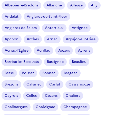
r
Albepierre-Bredons
Allanche
Alleuze
Ally
t
i
Andelat
Anglards-de-Saint-Flour
c
l
Anglards-de-Salers
Anterrieux
Antignac
e
s
Apchon
Arches
Arnac
Arpajon-sur-Cère
Auriac-l’Église
Aurillac
Auzers
Ayrens
Barriac-les-Bosquets
Bassignac
Beaulieu
Besse
Boisset
Bonnac
Brageac
Brezons
Calvinet
Carlat
Cassaniouze
Cayrols
Celles
Cézens
Chaliers
Chalinargues
Chalvignac
Champagnac