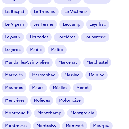
Le Rouget
Le Trioulou
Le Vaulmier
Le Vigean
Les Ternes
Leucamp
Leynhac
Leyvaux
Lieutadès
Lorcières
Loubaresse
Lugarde
Madic
Malbo
Mandailles-Saint-Julien
Marcenat
Marchastel
Marcolès
Marmanhac
Massiac
Mauriac
Maurines
Maurs
Méallet
Menet
Mentières
Molèdes
Molompize
Montboudif
Montchamp
Montgreleix
Montmurat
Montsalvy
Montvert
Mourjou