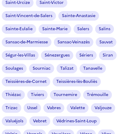
Saint-Urcize
Saint-Victor
Saint-Vincent-de-Salers
Sainte-Anastasie
Sainte-Eulalie
Sainte-Marie
Salers
Salins
Sansac-de-Marmiesse
Sansac-Veinazès
Sauvat
Ségur-les-Villas
Sénezergues
Sériers
Siran
Soulages
Sourniac
Talizat
Tanavelle
Teissières-de-Cornet
Teissières-lès-Bouliès
Thiézac
Tiviers
Tournemire
Trémouille
Trizac
Ussel
Vabres
Valette
Valjouze
Valuéjols
Vebret
Védrines-Saint-Loup