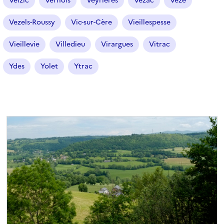
Velzic
Vernols
Veyrières
Vézac
Vèze
Vezels-Roussy
Vic-sur-Cère
Vieillespesse
Vieillevie
Villedieu
Virargues
Vitrac
Ydes
Yolet
Ytrac