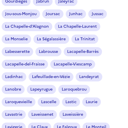
Gourdièges
Jabrun
Jaleyrac
s
é
Jou-sous-Monjou
Joursac
Junhac
Jussac
l
e
La Chapelle-d’Alagnon
La Chapelle-Laurent
c
t
La Monselie
La Ségalassière
La Trinitat
i
o
Labesserette
Labrousse
Lacapelle-Barrès
n
n
Lacapelle-del-Fraisse
Lacapelle-Viescamp
é
Ladinhac
Lafeuillade-en-Vézie
Landeyrat
)
Lanobre
Lapeyrugue
Laroquebrou
Laroquevieille
Lascelle
Lastic
Laurie
Lavastrie
Laveissenet
Laveissière
Lavigerie
Le Claux
Le Falgoux
Le Monteil