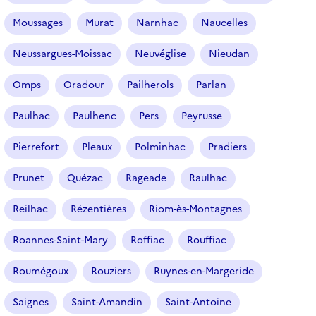
Moussages
Murat
Narnhac
Naucelles
Neussargues-Moissac
Neuvéglise
Nieudan
Omps
Oradour
Pailherols
Parlan
Paulhac
Paulhenc
Pers
Peyrusse
Pierrefort
Pleaux
Polminhac
Pradiers
Prunet
Quézac
Rageade
Raulhac
Reilhac
Rézentières
Riom-ès-Montagnes
Roannes-Saint-Mary
Roffiac
Rouffiac
Roumégoux
Rouziers
Ruynes-en-Margeride
Saignes
Saint-Amandin
Saint-Antoine