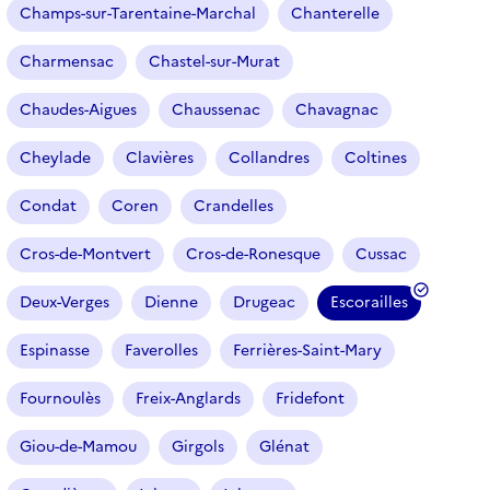
Champs-sur-Tarentaine-Marchal
Chanterelle
Charmensac
Chastel-sur-Murat
Chaudes-Aigues
Chaussenac
Chavagnac
Cheylade
Clavières
Collandres
Coltines
Condat
Coren
Crandelles
Cros-de-Montvert
Cros-de-Ronesque
Cussac
Deux-Verges
Dienne
Drugeac
Escorailles
(
f
Espinasse
Faverolles
Ferrières-Saint-Mary
i
l
Fournoulès
Freix-Anglards
Fridefont
t
r
Giou-de-Mamou
Girgols
Glénat
e