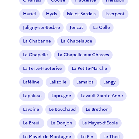
Givarlais
Gouise
Hauterive
Hérisson
Huriel
Hyds
Isle-et-Bardais
Isserpent
Jaligny-sur-Besbre
Jenzat
La Celle
La Chabanne
La Chapelaude
La Chapelle
La Chapelle-aux-Chasses
La Ferté-Hauterive
La Petite-Marche
Laféline
Lalizolle
Lamaids
Langy
Lapalisse
Laprugne
Lavault-Sainte-Anne
Lavoine
Le Bouchaud
Le Brethon
Le Breuil
Le Donjon
Le Mayet-d’École
Le Mayet-de-Montagne
Le Pin
Le Theil