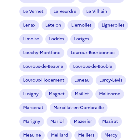
Le Vernet
Le Veurdre
Le Vilhain
Lenax
Lételon
Liernolles
Lignerolles
Limoise
Loddes
Loriges
Louchy-Montfand
Louroux-Bourbonnais
Louroux-de-Beaune
Louroux-de-Bouble
Louroux-Hodement
Luneau
Lurcy-Lévis
Lusigny
Magnet
Maillet
Malicorne
Marcenat
Marcillat-en-Combraille
Marigny
Mariol
Mazerier
Mazirat
Meaulne
Meillard
Meillers
Mercy