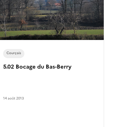
e
s
a
r
t
i
c
l
e
s
Courçais
5.02 Bocage du Bas-Berry
14 août 2013