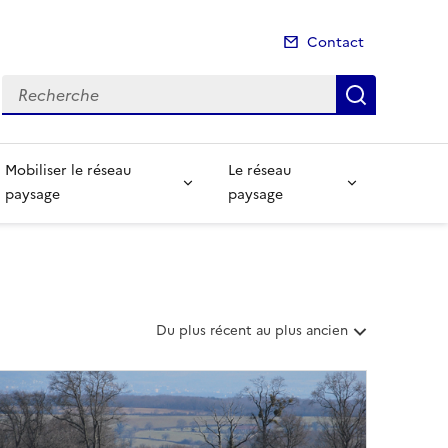
Contact
Recherche
Recherch
Mobiliser le réseau
Le réseau
paysage
paysage
T
Du plus récent au plus ancien
r
i
e
r
l