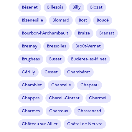
Bézenet
Billezois
Billy
Biozat
Bizeneuille
Blomard
Bost
Boucé
Bourbon-l’Archambault
Braize
Bransat
Bresnay
Bressolles
Broût-Vernet
Brugheas
Busset
Buxières-les-Mines
Cérilly
Cesset
Chambérat
Chamblet
Chantelle
Chapeau
Chappes
Chareil-Cintrat
Charmeil
Charmes
Charroux
Chassenard
Château-sur-Allier
Châtel-de-Neuvre