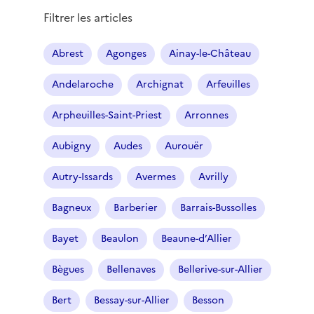
Filtrer les articles
Abrest
Agonges
Ainay-le-Château
Andelaroche
Archignat
Arfeuilles
Arpheuilles-Saint-Priest
Arronnes
Aubigny
Audes
Aurouër
Autry-Issards
Avermes
Avrilly
Bagneux
Barberier
Barrais-Bussolles
Bayet
Beaulon
Beaune-d’Allier
Bègues
Bellenaves
Bellerive-sur-Allier
Bert
Bessay-sur-Allier
Besson