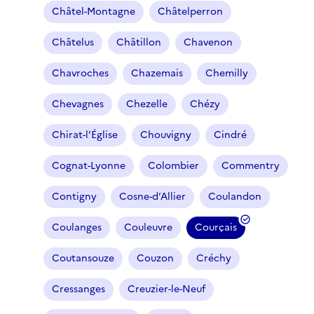
Châtel-Montagne
Châtelperron
Châtelus
Châtillon
Chavenon
Chavroches
Chazemais
Chemilly
Chevagnes
Chezelle
Chézy
Chirat-l’Église
Chouvigny
Cindré
Cognat-Lyonne
Colombier
Commentry
Contigny
Cosne-d’Allier
Coulandon
Coulanges
Couleuvre
Courçais
(
f
Coutansouze
Couzon
Créchy
i
l
Cressanges
Creuzier-le-Neuf
t