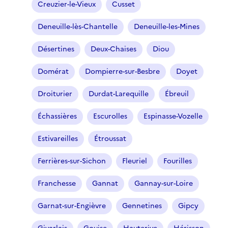
r
Creuzier-le-Vieux
Cusset
e
Deneuille-lès-Chantelle
Deneuille-les-Mines
s
é
Désertines
Deux-Chaises
Diou
l
e
Domérat
Dompierre-sur-Besbre
Doyet
c
t
Droiturier
Durdat-Larequille
Ébreuil
i
o
Échassières
Escurolles
Espinasse-Vozelle
n
n
Estivareilles
Étroussat
é
Ferrières-sur-Sichon
Fleuriel
Fourilles
)
Franchesse
Gannat
Gannay-sur-Loire
Garnat-sur-Engièvre
Gennetines
Gipcy