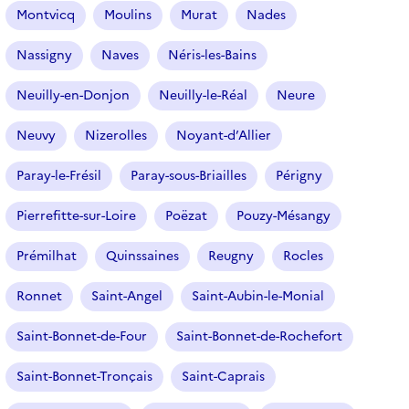
Montvicq
Moulins
Murat
Nades
Nassigny
Naves
Néris-les-Bains
Neuilly-en-Donjon
Neuilly-le-Réal
Neure
Neuvy
Nizerolles
Noyant-d’Allier
Paray-le-Frésil
Paray-sous-Briailles
Périgny
Pierrefitte-sur-Loire
Poëzat
Pouzy-Mésangy
Prémilhat
Quinssaines
Reugny
Rocles
Ronnet
Saint-Angel
Saint-Aubin-le-Monial
Saint-Bonnet-de-Four
Saint-Bonnet-de-Rochefort
Saint-Bonnet-Tronçais
Saint-Caprais