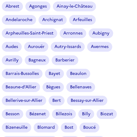
r
Abrest
Agonges
Ainay-le-Château
t
i
Andelaroche
Archignat
Arfeuilles
c
l
Arpheuilles-Saint-Priest
Arronnes
Aubigny
e
s
Audes
Aurouër
Autry-Issards
Avermes
Avrilly
Bagneux
Barberier
Barrais-Bussolles
Bayet
Beaulon
Beaune-d’Allier
Bègues
Bellenaves
Bellerive-sur-Allier
Bert
Bessay-sur-Allier
Besson
Bézenet
Billezois
Billy
Biozat
Bizeneuille
Blomard
Bost
Boucé