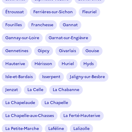
Étroussat
Ferrières-sur-Sichon
Fleuriel
Fourilles
Franchesse
Gannat
Gannay-sur-Loire
Garnat-sur-Engièvre
Gennetines
Gipcy
Givarlais
Gouise
Hauterive
Hérisson
Huriel
Hyds
Isle-et-Bardais
Isserpent
Jaligny-sur-Besbre
Jenzat
La Celle
La Chabanne
La Chapelaude
La Chapelle
La Chapelle-aux-Chasses
La Ferté-Hauterive
La Petite-Marche
Laféline
Lalizolle