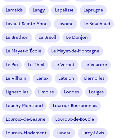
Lamaids
Langy
Lapalisse
Laprugne
Lavault-Sainte-Anne
Lavoine
Le Bouchaud
Le Brethon
Le Breuil
Le Donjon
Le Mayet-d’École
Le Mayet-de-Montagne
Le Pin
Le Theil
Le Vernet
Le Veurdre
Le Vilhain
Lenax
Lételon
Liernolles
Lignerolles
Limoise
Loddes
Loriges
Louchy-Montfand
Louroux-Bourbonnais
Louroux-de-Beaune
Louroux-de-Bouble
Louroux-Hodement
Luneau
Lurcy-Lévis