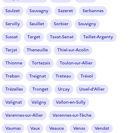
Saulzet
Sauvagny
Sazeret
Serbannes
Servilly
Seuillet
Sorbier
Souvigny
Sussat
Target
Taxat-Senat
Teillet-Argenty
Terjat
Theneuille
Thiel-sur-Acolin
Thionne
Tortezais
Toulon-sur-Allier
Treban
Treignat
Treteau
Trévol
Trézelles
Tronget
Urçay
Ussel-d’Allier
Valignat
Valigny
Vallon-en-Sully
Varennes-sur-Allier
Varennes-sur-Tèche
Vaumas
Vaux
Veauce
Venas
Vendat