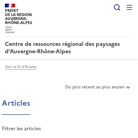
Reche
PRÉFET
DE LA RÉGION
AUVERGNE-
RHÔNE-ALPES
Centre de ressources régional des paysages
d'Auvergne-Rhône-Alpes
Voir le fil d'Ariane
T
Du plus récent au plus ancien
r
i
Articles
e
r
l
e
Filtrer les articles
s
a