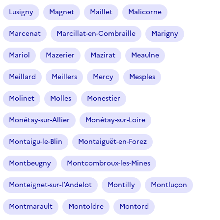
Lusigny
Magnet
Maillet
Malicorne
Marcenat
Marcillat-en-Combraille
Marigny
Mariol
Mazerier
Mazirat
Meaulne
Meillard
Meillers
Mercy
Mesples
Molinet
Molles
Monestier
Monétay-sur-Allier
Monétay-sur-Loire
Montaigu-le-Blin
Montaiguët-en-Forez
Montbeugny
Montcombroux-les-Mines
Monteignet-sur-l’Andelot
Montilly
Montluçon
Montmarault
Montoldre
Montord