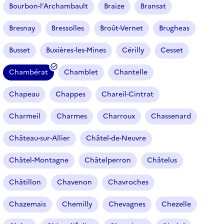
Bourbon-l’Archambault
Braize
Bransat
Bresnay
Bressolles
Broût-Vernet
Brugheas
Busset
Buxières-les-Mines
Cérilly
Cesset
Chambérat
Chamblet
Chantelle
(
f
Chapeau
Chappes
Chareil-Cintrat
i
l
Charmeil
Charmes
Charroux
Chassenard
t
r
Château-sur-Allier
Châtel-de-Neuvre
e
Châtel-Montagne
Châtelperron
Châtelus
s
é
Châtillon
Chavenon
Chavroches
l
e
Chazemais
Chemilly
Chevagnes
Chezelle
c
t