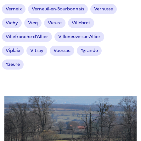
Verneix
Verneuil-en-Bourbonnais
Vernusse
Vichy
Vicq
Vieure
Villebret
Villefranche-d’Allier
Villeneuve-sur-Allier
Viplaix
Vitray
Voussac
Ygrande
Yzeure