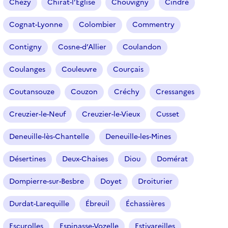
Chézy
Chirat-l’Église
Chouvigny
Cindré
i
o
Cognat-Lyonne
Colombier
Commentry
n
n
Contigny
Cosne-d’Allier
Coulandon
é
Coulanges
Couleuvre
Courçais
)
Coutansouze
Couzon
Créchy
Cressanges
Creuzier-le-Neuf
Creuzier-le-Vieux
Cusset
Deneuille-lès-Chantelle
Deneuille-les-Mines
Désertines
Deux-Chaises
Diou
Domérat
Dompierre-sur-Besbre
Doyet
Droiturier
Durdat-Larequille
Ébreuil
Échassières
Escurolles
Espinasse-Vozelle
Estivareilles