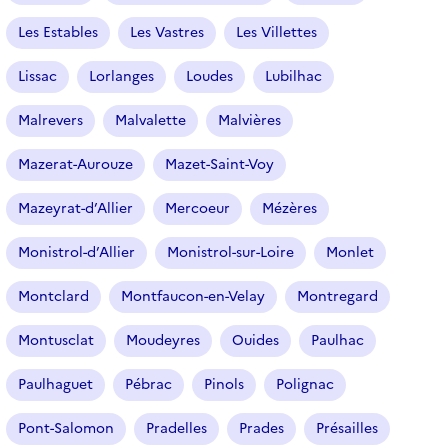
Les Estables
Les Vastres
Les Villettes
Lissac
Lorlanges
Loudes
Lubilhac
Malrevers
Malvalette
Malvières
Mazerat-Aurouze
Mazet-Saint-Voy
Mazeyrat-d’Allier
Mercoeur
Mézères
Monistrol-d’Allier
Monistrol-sur-Loire
Monlet
Montclard
Montfaucon-en-Velay
Montregard
Montusclat
Moudeyres
Ouides
Paulhac
Paulhaguet
Pébrac
Pinols
Polignac
Pont-Salomon
Pradelles
Prades
Présailles