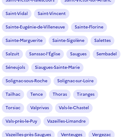
Saint-Victor-Malescours
Saint-Victor-sur-Arlanc
Saint-Vidal
Saint-Vincent
Sainte-Eugénie-de-Villeneuve
Sainte-Florine
Sainte-Marguerite
Sainte-Sigolène
Salettes
Salzuit
Sanssac-l’Église
Saugues
Sembadel
Séneujols
Siaugues-Sainte-Marie
Solignac-sous-Roche
Solignac-sur-Loire
Tailhac
Tence
Thoras
Tiranges
Torsiac
Valprivas
Vals-le-Chastel
Vals-près-le-Puy
Vazeilles-Limandre
Vazeilles-près-Saugues
Venteuges
Vergezac