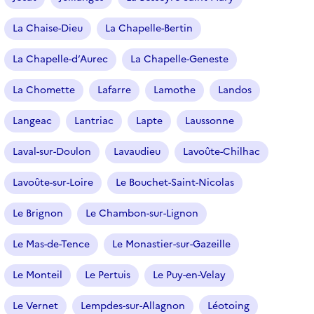
La Chaise-Dieu
La Chapelle-Bertin
La Chapelle-d’Aurec
La Chapelle-Geneste
La Chomette
Lafarre
Lamothe
Landos
Langeac
Lantriac
Lapte
Laussonne
Laval-sur-Doulon
Lavaudieu
Lavoûte-Chilhac
Lavoûte-sur-Loire
Le Bouchet-Saint-Nicolas
Le Brignon
Le Chambon-sur-Lignon
Le Mas-de-Tence
Le Monastier-sur-Gazeille
Le Monteil
Le Pertuis
Le Puy-en-Velay
Le Vernet
Lempdes-sur-Allagnon
Léotoing