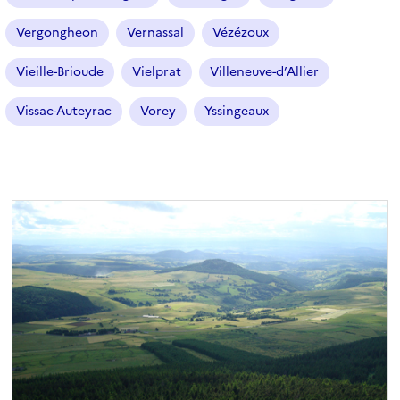
Vergongheon
Vernassal
Vézézoux
Vieille-Brioude
Vielprat
Villeneuve-d’Allier
Vissac-Auteyrac
Vorey
Yssingeaux