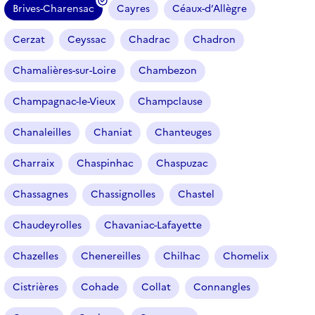
Brives-Charensac
Cayres
Céaux-d’Allègre
(
f
Cerzat
Ceyssac
Chadrac
Chadron
i
l
Chamalières-sur-Loire
Chambezon
t
r
Champagnac-le-Vieux
Champclause
e
Chanaleilles
Chaniat
Chanteuges
s
é
Charraix
Chaspinhac
Chaspuzac
l
e
Chassagnes
Chassignolles
Chastel
c
t
Chaudeyrolles
Chavaniac-Lafayette
i
o
Chazelles
Chenereilles
Chilhac
Chomelix
n
n
Cistrières
Cohade
Collat
Connangles
é