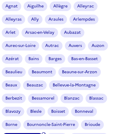
r
Agnat
Aiguilhe
Allègre
Alleyrac
t
i
Alleyras
Ally
Araules
Arlempdes
c
l
Arlet
Arsac-en-Velay
Aubazat
e
s
Aurec-sur-Loire
Autrac
Auvers
Auzon
Azérat
Bains
Barges
Bas-en-Basset
Beaulieu
Beaumont
Beaune-sur-Arzon
Beaux
Beauzac
Bellevue-la-Montagne
Berbezit
Bessamorel
Blanzac
Blassac
Blavozy
Blesle
Boisset
Bonneval
Borne
Bournoncle-Saint-Pierre
Brioude