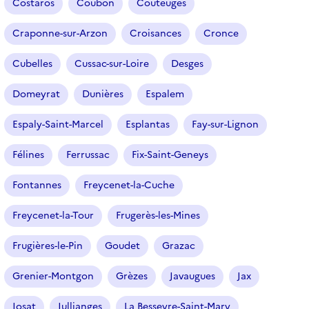
Costaros
Coubon
Couteuges
)
Craponne-sur-Arzon
Croisances
Cronce
Cubelles
Cussac-sur-Loire
Desges
Domeyrat
Dunières
Espalem
Espaly-Saint-Marcel
Esplantas
Fay-sur-Lignon
Félines
Ferrussac
Fix-Saint-Geneys
Fontannes
Freycenet-la-Cuche
Freycenet-la-Tour
Frugerès-les-Mines
Frugières-le-Pin
Goudet
Grazac
Grenier-Montgon
Grèzes
Javaugues
Jax
Josat
Jullianges
La Besseyre-Saint-Mary