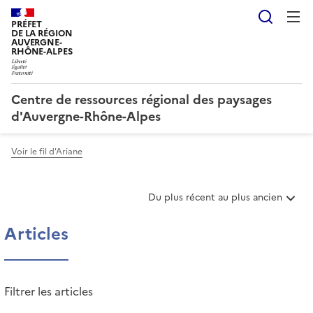
Reche
PRÉFET
DE LA RÉGION
AUVERGNE-
RHÔNE-ALPES
Centre de ressources régional des paysages
d'Auvergne-Rhône-Alpes
Voir le fil d'Ariane
T
Du plus récent au plus ancien
r
i
Articles
e
r
l
e
Filtrer les articles
s
a