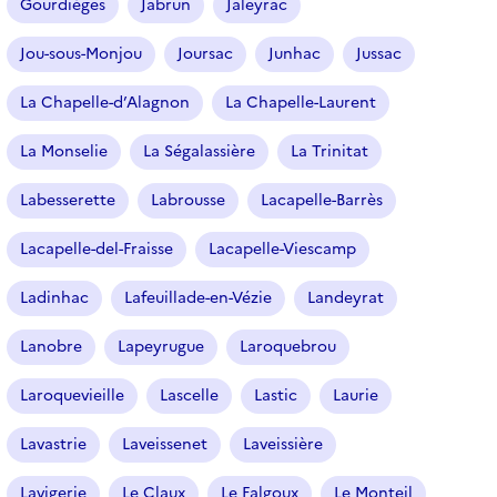
Gourdièges
Jabrun
Jaleyrac
Jou-sous-Monjou
Joursac
Junhac
Jussac
La Chapelle-d’Alagnon
La Chapelle-Laurent
La Monselie
La Ségalassière
La Trinitat
Labesserette
Labrousse
Lacapelle-Barrès
Lacapelle-del-Fraisse
Lacapelle-Viescamp
Ladinhac
Lafeuillade-en-Vézie
Landeyrat
Lanobre
Lapeyrugue
Laroquebrou
Laroquevieille
Lascelle
Lastic
Laurie
Lavastrie
Laveissenet
Laveissière
Lavigerie
Le Claux
Le Falgoux
Le Monteil