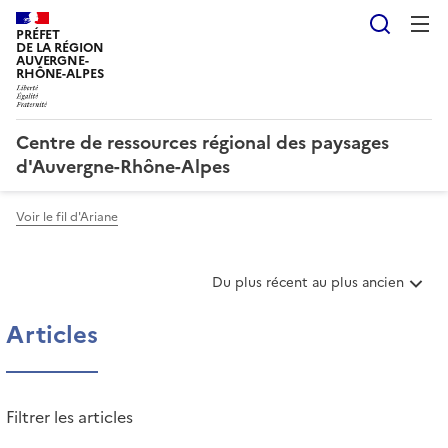
Reche
PRÉFET
DE LA RÉGION
AUVERGNE-
RHÔNE-ALPES
Centre de ressources régional des paysages
d'Auvergne-Rhône-Alpes
Voir le fil d'Ariane
T
Du plus récent au plus ancien
r
i
Articles
e
r
l
e
Filtrer les articles
s
a