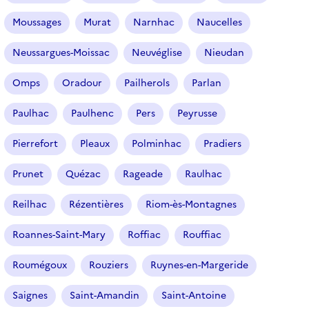
Moussages
Murat
Narnhac
Naucelles
Neussargues-Moissac
Neuvéglise
Nieudan
Omps
Oradour
Pailherols
Parlan
Paulhac
Paulhenc
Pers
Peyrusse
Pierrefort
Pleaux
Polminhac
Pradiers
Prunet
Quézac
Rageade
Raulhac
Reilhac
Rézentières
Riom-ès-Montagnes
Roannes-Saint-Mary
Roffiac
Rouffiac
Roumégoux
Rouziers
Ruynes-en-Margeride
Saignes
Saint-Amandin
Saint-Antoine