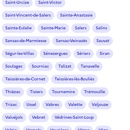
Saint-Urcize
Saint-Victor
Saint-Vincent-de-Salers
Sainte-Anastasie
Sainte-Eulalie
Sainte-Marie
Salers
Salins
Sansac-de-Marmiesse
Sansac-Veinazès
Sauvat
Ségur-les-Villas
Sénezergues
Sériers
Siran
Soulages
Sourniac
Talizat
Tanavelle
Teissières-de-Cornet
Teissières-lès-Bouliès
Thiézac
Tiviers
Tournemire
Trémouille
Trizac
Ussel
Vabres
Valette
Valjouze
Valuéjols
Vebret
Védrines-Saint-Loup