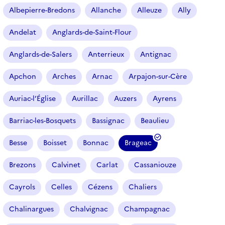
r
Albepierre-Bredons
Allanche
Alleuze
Ally
t
i
Andelat
Anglards-de-Saint-Flour
c
l
Anglards-de-Salers
Anterrieux
Antignac
e
s
Apchon
Arches
Arnac
Arpajon-sur-Cère
Auriac-l’Église
Aurillac
Auzers
Ayrens
Barriac-les-Bosquets
Bassignac
Beaulieu
Besse
Boisset
Bonnac
Brageac
(
f
Brezons
Calvinet
Carlat
Cassaniouze
i
l
Cayrols
Celles
Cézens
Chaliers
t
r
Chalinargues
Chalvignac
Champagnac
e