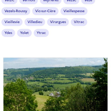
Velzic
Vernols
Veyrières
Vézac
Vèze
Vezels-Roussy
Vic-sur-Cère
Vieillespesse
Vieillevie
Villedieu
Virargues
Vitrac
Ydes
Yolet
Ytrac