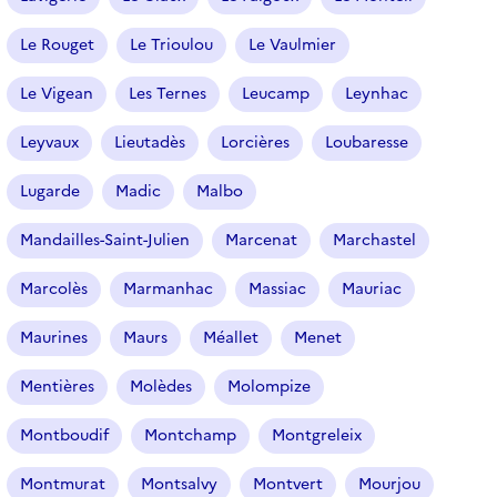
Le Rouget
Le Trioulou
Le Vaulmier
Le Vigean
Les Ternes
Leucamp
Leynhac
Leyvaux
Lieutadès
Lorcières
Loubaresse
Lugarde
Madic
Malbo
Mandailles-Saint-Julien
Marcenat
Marchastel
Marcolès
Marmanhac
Massiac
Mauriac
Maurines
Maurs
Méallet
Menet
Mentières
Molèdes
Molompize
Montboudif
Montchamp
Montgreleix
Montmurat
Montsalvy
Montvert
Mourjou