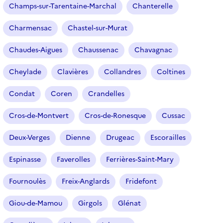
Champs-sur-Tarentaine-Marchal
Chanterelle
s
é
Charmensac
Chastel-sur-Murat
l
e
Chaudes-Aigues
Chaussenac
Chavagnac
c
t
Cheylade
Clavières
Collandres
Coltines
i
o
Condat
Coren
Crandelles
n
n
Cros-de-Montvert
Cros-de-Ronesque
Cussac
é
Deux-Verges
Dienne
Drugeac
Escorailles
)
Espinasse
Faverolles
Ferrières-Saint-Mary
Fournoulès
Freix-Anglards
Fridefont
Giou-de-Mamou
Girgols
Glénat