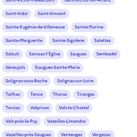
Saint-Victor-Malescours
Saint-Victor-sur-Arlanc
Saint-Vidal
Saint-Vincent
Sainte-Eugénie-de-Villeneuve
Sainte-Florine
Sainte-Marguerite
Sainte-Sigolène
Salettes
Salzuit
Sanssac-l’Église
Saugues
Sembadel
Séneujols
Siaugues-Sainte-Marie
Solignac-sous-Roche
Solignac-sur-Loire
Tailhac
Tence
Thoras
Tiranges
Torsiac
Valprivas
Vals-le-Chastel
Vals-près-le-Puy
Vazeilles-Limandre
Vazeilles-près-Saugues
Venteuges
Vergezac