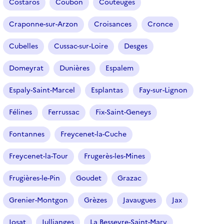
Costaros
Coubon
Couteuges
Craponne-sur-Arzon
Croisances
Cronce
Cubelles
Cussac-sur-Loire
Desges
Domeyrat
Dunières
Espalem
Espaly-Saint-Marcel
Esplantas
Fay-sur-Lignon
Félines
Ferrussac
Fix-Saint-Geneys
Fontannes
Freycenet-la-Cuche
Freycenet-la-Tour
Frugerès-les-Mines
Frugières-le-Pin
Goudet
Grazac
Grenier-Montgon
Grèzes
Javaugues
Jax
Josat
Jullianges
La Besseyre-Saint-Mary