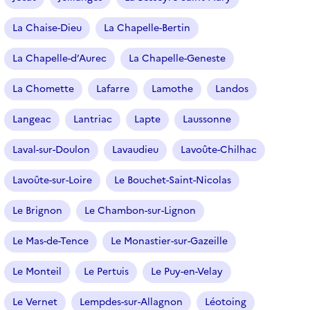
La Chaise-Dieu
La Chapelle-Bertin
La Chapelle-d’Aurec
La Chapelle-Geneste
La Chomette
Lafarre
Lamothe
Landos
Langeac
Lantriac
Lapte
Laussonne
Laval-sur-Doulon
Lavaudieu
Lavoûte-Chilhac
Lavoûte-sur-Loire
Le Bouchet-Saint-Nicolas
Le Brignon
Le Chambon-sur-Lignon
Le Mas-de-Tence
Le Monastier-sur-Gazeille
Le Monteil
Le Pertuis
Le Puy-en-Velay
Le Vernet
Lempdes-sur-Allagnon
Léotoing