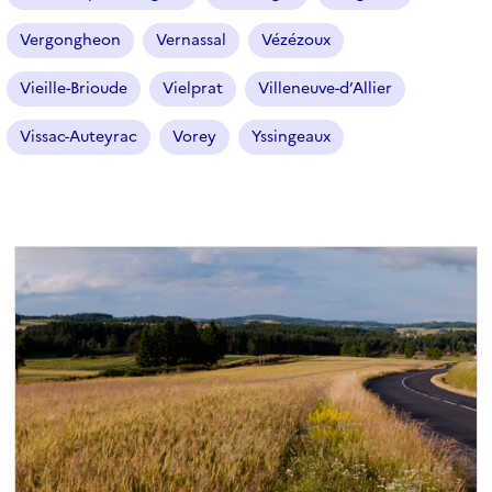
Vergongheon
Vernassal
Vézézoux
Vieille-Brioude
Vielprat
Villeneuve-d’Allier
Vissac-Auteyrac
Vorey
Yssingeaux