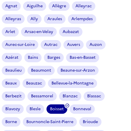
r
Agnat
Aiguilhe
Allègre
Alleyrac
t
i
Alleyras
Ally
Araules
Arlempdes
c
l
Arlet
Arsac-en-Velay
Aubazat
e
s
Aurec-sur-Loire
Autrac
Auvers
Auzon
Azérat
Bains
Barges
Bas-en-Basset
Beaulieu
Beaumont
Beaune-sur-Arzon
Beaux
Beauzac
Bellevue-la-Montagne
Berbezit
Bessamorel
Blanzac
Blassac
Blavozy
Blesle
Boisset
Bonneval
(
f
Borne
Bournoncle-Saint-Pierre
Brioude
i