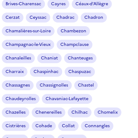
l
Brives-Charensac
Cayres
Céaux-d’Allègre
t
r
Cerzat
Ceyssac
Chadrac
Chadron
e
Chamalières-sur-Loire
Chambezon
s
é
Champagnac-le-Vieux
Champclause
l
e
Chanaleilles
Chaniat
Chanteuges
c
t
Charraix
Chaspinhac
Chaspuzac
i
o
Chassagnes
Chassignolles
Chastel
n
n
Chaudeyrolles
Chavaniac-Lafayette
é
Chazelles
Chenereilles
Chilhac
Chomelix
)
Cistrières
Cohade
Collat
Connangles