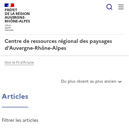
Reche
PRÉFET
DE LA RÉGION
AUVERGNE-
RHÔNE-ALPES
Centre de ressources régional des paysages
d'Auvergne-Rhône-Alpes
Voir le fil d'Ariane
T
Du plus récent au plus ancien
r
i
Articles
e
r
l
e
Filtrer les articles
s
a