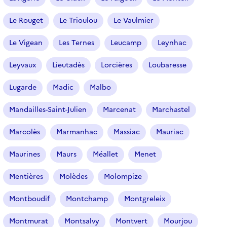
Le Rouget
Le Trioulou
Le Vaulmier
Le Vigean
Les Ternes
Leucamp
Leynhac
Leyvaux
Lieutadès
Lorcières
Loubaresse
Lugarde
Madic
Malbo
Mandailles-Saint-Julien
Marcenat
Marchastel
Marcolès
Marmanhac
Massiac
Mauriac
Maurines
Maurs
Méallet
Menet
Mentières
Molèdes
Molompize
Montboudif
Montchamp
Montgreleix
Montmurat
Montsalvy
Montvert
Mourjou