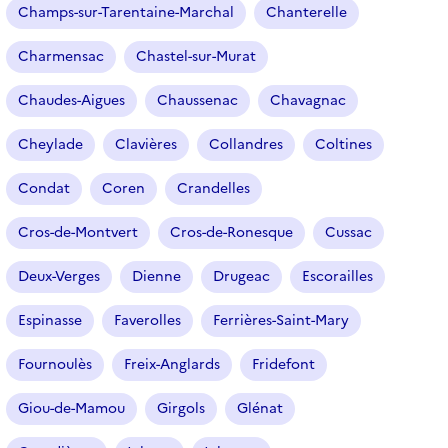
Champs-sur-Tarentaine-Marchal
Chanterelle
l
e
Charmensac
Chastel-sur-Murat
c
t
Chaudes-Aigues
Chaussenac
Chavagnac
i
o
Cheylade
Clavières
Collandres
Coltines
n
n
Condat
Coren
Crandelles
é
Cros-de-Montvert
Cros-de-Ronesque
Cussac
)
Deux-Verges
Dienne
Drugeac
Escorailles
Espinasse
Faverolles
Ferrières-Saint-Mary
Fournoulès
Freix-Anglards
Fridefont
Giou-de-Mamou
Girgols
Glénat