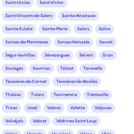
Saint-Urcize
Saint-Victor
Saint-Vincent-de-Salers
Sainte-Anastasie
Sainte-Eulalie
Sainte-Marie
Salers
Salins
Sansac-de-Marmiesse
Sansac-Veinazès
Sauvat
Ségur-les-Villas
Sénezergues
Sériers
Siran
Soulages
Sourniac
Talizat
Tanavelle
Teissières-de-Cornet
Teissières-lès-Bouliès
Thiézac
Tiviers
Tournemire
Trémouille
Trizac
Ussel
Vabres
Valette
Valjouze
Valuéjols
Vebret
Védrines-Saint-Loup