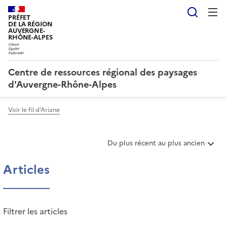
Reche
PRÉFET
DE LA RÉGION
AUVERGNE-
RHÔNE-ALPES
Centre de ressources régional des paysages
d'Auvergne-Rhône-Alpes
Voir le fil d'Ariane
T
Du plus récent au plus ancien
r
i
Articles
e
r
l
e
Filtrer les articles
s
a