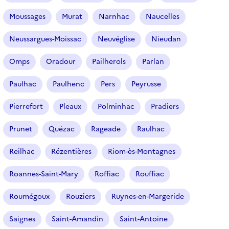
Moussages
Murat
Narnhac
Naucelles
Neussargues-Moissac
Neuvéglise
Nieudan
Omps
Oradour
Pailherols
Parlan
Paulhac
Paulhenc
Pers
Peyrusse
Pierrefort
Pleaux
Polminhac
Pradiers
Prunet
Quézac
Rageade
Raulhac
Reilhac
Rézentières
Riom-ès-Montagnes
Roannes-Saint-Mary
Roffiac
Rouffiac
Roumégoux
Rouziers
Ruynes-en-Margeride
Saignes
Saint-Amandin
Saint-Antoine