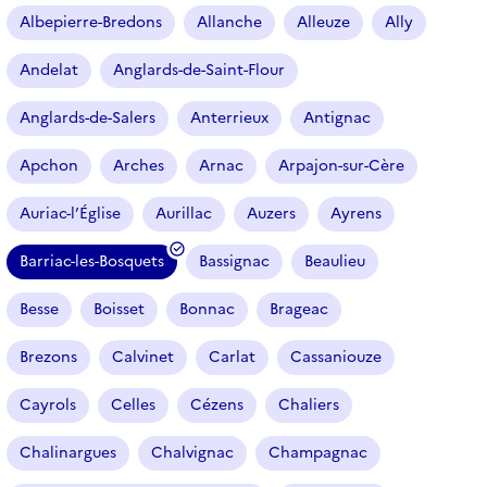
r
Albepierre-Bredons
Allanche
Alleuze
Ally
t
i
Andelat
Anglards-de-Saint-Flour
c
l
Anglards-de-Salers
Anterrieux
Antignac
e
s
Apchon
Arches
Arnac
Arpajon-sur-Cère
Auriac-l’Église
Aurillac
Auzers
Ayrens
Barriac-les-Bosquets
Bassignac
Beaulieu
(
f
Besse
Boisset
Bonnac
Brageac
i
l
Brezons
Calvinet
Carlat
Cassaniouze
t
r
Cayrols
Celles
Cézens
Chaliers
e
Chalinargues
Chalvignac
Champagnac
s
é