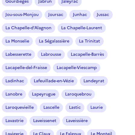
Gourdièges
Jabrun
Jaleyrac
Jou-sous-Monjou
Joursac
Junhac
Jussac
La Chapelle-d’Alagnon
La Chapelle-Laurent
La Monselie
La Ségalassière
La Trinitat
Labesserette
Labrousse
Lacapelle-Barrès
Lacapelle-del-Fraisse
Lacapelle-Viescamp
Ladinhac
Lafeuillade-en-Vézie
Landeyrat
Lanobre
Lapeyrugue
Laroquebrou
Laroquevieille
Lascelle
Lastic
Laurie
Lavastrie
Laveissenet
Laveissière
Lavigerie
Le Claux
Le Falgoux
Le Monteil