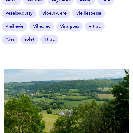
Velzic
Vernols
Veyrières
Vézac
Vèze
Vezels-Roussy
Vic-sur-Cère
Vieillespesse
Vieillevie
Villedieu
Virargues
Vitrac
Ydes
Yolet
Ytrac