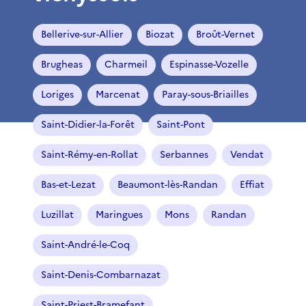
Bellerive-sur-Allier
Biozat
Broût-Vernet
Brugheas
Charmeil
Espinasse-Vozelle
Loriges
Marcenat
Paray-sous-Briailles
Saint-Didier-la-Forêt
Saint-Pont
Saint-Rémy-en-Rollat
Serbannes
Vendat
Bas-et-Lezat
Beaumont-lès-Randan
Effiat
Luzillat
Maringues
Mons
Randan
Saint-André-le-Coq
Saint-Denis-Combarnazat
Saint-Priest-Bramefant