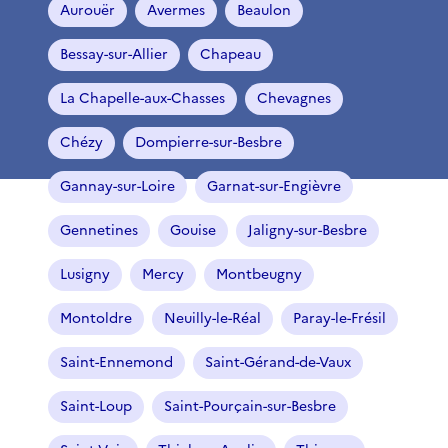
Aurouër
Avermes
Beaulon
Bessay-sur-Allier
Chapeau
La Chapelle-aux-Chasses
Chevagnes
Chézy
Dompierre-sur-Besbre
Gannay-sur-Loire
Garnat-sur-Engièvre
Gennetines
Gouise
Jaligny-sur-Besbre
Lusigny
Mercy
Montbeugny
Montoldre
Neuilly-le-Réal
Paray-le-Frésil
Saint-Ennemond
Saint-Gérand-de-Vaux
Saint-Loup
Saint-Pourçain-sur-Besbre