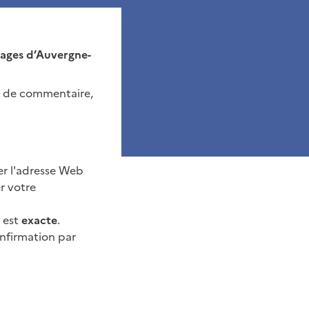
sages d’Auvergne-
ut de commentaire,
er l'adresse Web
r votre
s est
exacte
.
onfirmation par