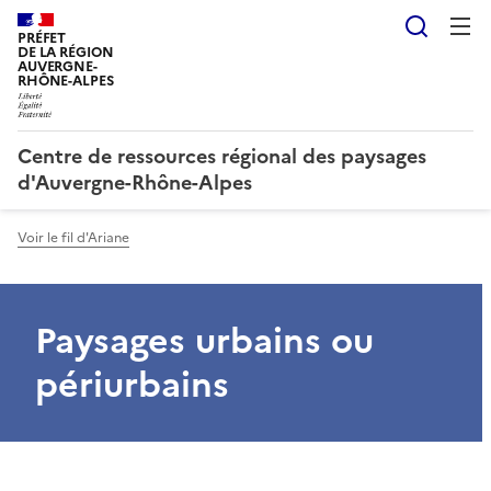
Reche
PRÉFET
DE LA RÉGION
AUVERGNE-
RHÔNE-ALPES
Centre de ressources régional des paysages
d'Auvergne-Rhône-Alpes
Voir le fil d'Ariane
Paysages urbains ou
périurbains