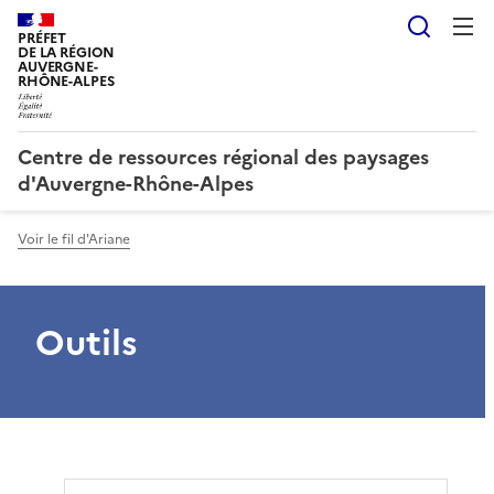
Reche
PRÉFET
DE LA RÉGION
AUVERGNE-
RHÔNE-ALPES
Centre de ressources régional des paysages
d'Auvergne-Rhône-Alpes
Voir le fil d'Ariane
Outils