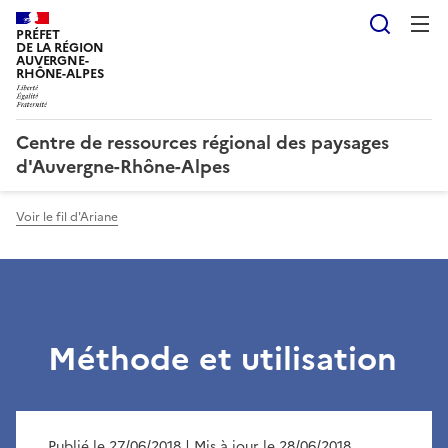
Reche
PRÉFET
DE LA RÉGION
AUVERGNE-
RHÔNE-ALPES
Centre de ressources régional des paysages
d'Auvergne-Rhône-Alpes
Voir le fil d'Ariane
Méthode et utilisation
Publié le 27/06/2018
| Mis à jour le 28/06/2018