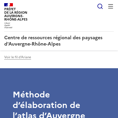
Reche
PRÉFET
DE LA RÉGION
AUVERGNE-
RHÔNE-ALPES
Centre de ressources régional des paysages
d'Auvergne-Rhône-Alpes
Voir le fil d'Ariane
Méthode
d’élaboration de
l’atlas d’Auvergne