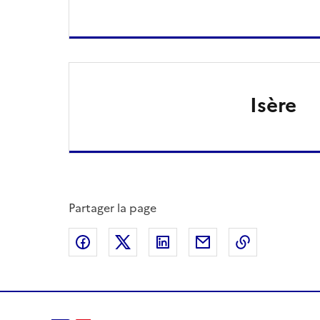
Isère
Partager la page
Partager sur Facebook
Partager sur X
Partager sur LinkedIn
Partager par email
Copier le l