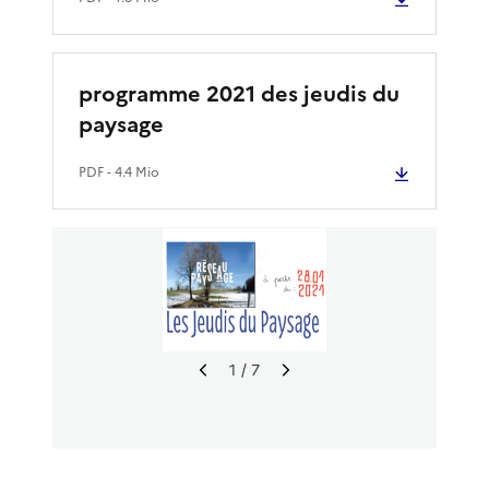
programme 2021 des jeudis du
paysage
PDF
- 4.4 Mio
1
/ 7
I
I
m
m
a
a
g
g
e
e