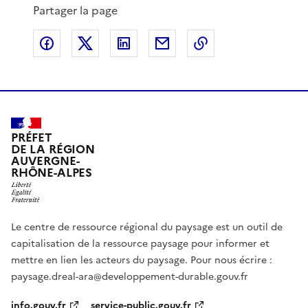
p
s
Partager la page
r
u
é
i
Partager sur Facebook
Partager sur X
Partager sur LinkedIn
Partager par email
Copier le lien de 
c
v
é
a
d
n
e
t
n
e
t
e
PRÉFET
DE LA RÉGION
AUVERGNE-
RHÔNE-ALPES
Le centre de ressource régional du paysage est un outil de
capitalisation de la ressource paysage pour informer et
mettre en lien les acteurs du paysage. Pour nous écrire :
paysage.dreal-ara@developpement-durable.gouv.fr
info.gouv.fr
service-public.gouv.fr