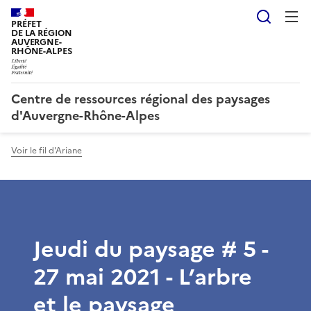
Reche
PRÉFET
DE LA RÉGION
AUVERGNE-
RHÔNE-ALPES
Centre de ressources régional des paysages
d'Auvergne-Rhône-Alpes
Voir le fil d'Ariane
Jeudi du paysage # 5 -
27 mai 2021 - L’arbre
et le paysage