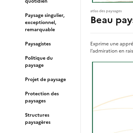
quotidien
atlas des paysages
Paysage singulier,
Beau pay
exceptionnel,
remarquable
Paysagistes
Exprime une appréc
l’admiration en rai
Politique du
paysage
Projet de paysage
Protection des
paysages
Structures
paysagères