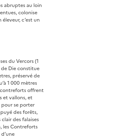
es abruptes au loin
pentues, colonise
 éleveur, c’est un
ses du Vercors (1
 de Die constitue
tres, préservé de
qu’à 1 000 mètres
contreforts offrent
 et vallons, et
e pour se porter
appuyé des forêts,
 clair des falaises
, les Contreforts
t d’une