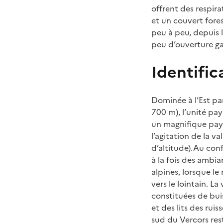
offrent des respira
et un couvert fores
peu à peu, depuis l
peu d’ouverture ga
Identific
Dominée à l’Est pa
700 m), l’unité pa
un magnifique pays
l’agitation de la v
d’altitude).Au con
à la fois des ambia
alpines, lorsque le
vers le lointain. L
constituées de buis,
et des lits des rui
sud du Vercors res