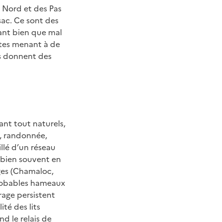
 Nord et des Pas
sac. Ce sont des
tant bien que mal
outes menant à de
ins donnent des
nt tout naturels,
t, randonnée,
illé d’un réseau
 bien souvent en
ages (Chamaloc,
probables hameaux
rrage persistent
té des lits
nd le relais de