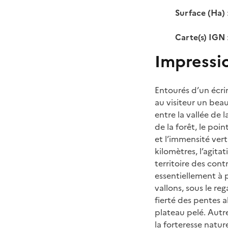
Surface (Ha)
Carte(s) IGN
Impressi
Entourés d’un écri
au visiteur un be
entre la vallée de 
de la forêt, le poi
et l’immensité ver
kilomètres, l’agit
territoire des con
essentiellement à 
vallons, sous le r
fierté des pentes a
plateau pelé. Autr
la forteresse natur