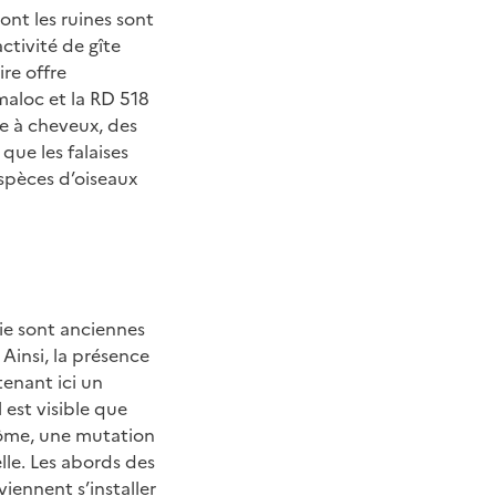
ont les ruines sont
ctivité de gîte
ire offre
maloc et la RD 518
le à cheveux, des
que les falaises
espèces d’oiseaux
ie sont anciennes
 Ainsi, la présence
tenant ici un
 est visible que
Drôme, une mutation
lle. Les abords des
iennent s’installer