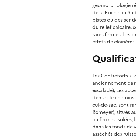
géomorphologie réd
de la Roche au Sud 
pistes ou des sent
du relief calcaire,
rares fermes. Les p
effets de clairière
Qualifica
Les Contreforts su
anciennement pasto
escalade), Les accè
dense de chemins 
cul-de-sac, sont r
Romeyer), situés a
ou fermes isolées, 
dans les fonds de v
asséchés des ruisse