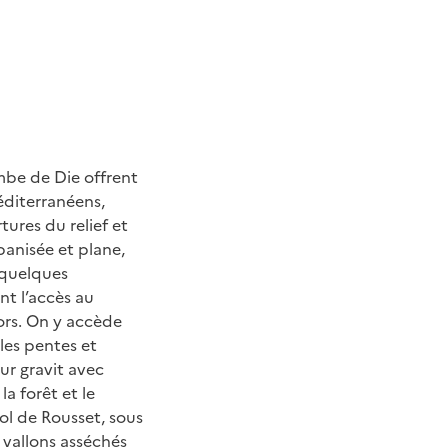
mbe de Die offrent
éditerranéens,
tures du relief et
banisée et plane,
 quelques
nt l’accès au
cors. On y accède
les pentes et
ur gravit avec
a forêt et le
ol de Rousset, sous
 vallons asséchés