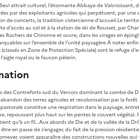
Seul attrait culturel, l’étonnante Abbaye de Valcroissant, d
ées par des exploitants agricoles qui perpétuent, par une a
ion de concerts, la tradition cistercienne d’accueil.Le territo
e d’accès au col et à la station de ski de Rousset, par Cha
les Rochers de Chironne et ouvre, dans les virages en éping
rquables sur l’ensemble de l’unité paysagère.À noter enfin 
 (classés en Zone de Protection Spéciale) sont le refuge d’
aigle royal ou le faucon pèlerin.
mation
ns des Contreforts sud du Vercors dominant la combe de D
 abandon des terres agricoles et recolonisation par la forêt.
 pastorale constitue une respiration dans le paysage, entre
e, repoussant plus haut sur les pentes le couvert végétal. Il
tient qu’à un fil…Aux abords de Die et de la vallée de la 
re en passe de s’engager, du fait de la pression résidentie
meyer, voient apparaître des constructions nouvelles qui v