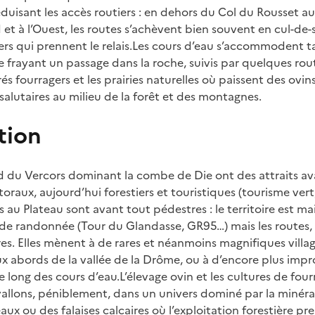
uisant les accès routiers : en dehors du Col du Rousset au
et à l’Ouest, les routes s’achèvent bien souvent en cul-de-
iers qui prennent le relais.Les cours d’eau s’accommodent 
 se frayant un passage dans la roche, suivis par quelques r
rés fourragers et les prairies naturelles où paissent des ov
s salutaires au milieu de la forêt et des montagnes.
tion
d du Vercors dominant la combe de Die ont des attraits ava
raux, aujourd’hui forestiers et touristiques (tourisme ver
s au Plateau sont avant tout pédestres : le territoire est ma
de randonnée (Tour du Glandasse, GR95…) mais les routes,
ares. Elles mènent à de rares et néanmoins magnifiques vill
ux abords de la vallée de la Drôme, ou à d’encore plus im
le long des cours d’eau.L’élevage ovin et les cultures de fou
allons, péniblement, dans un univers dominé par la minérali
aux ou des falaises calcaires où l’exploitation forestière pre