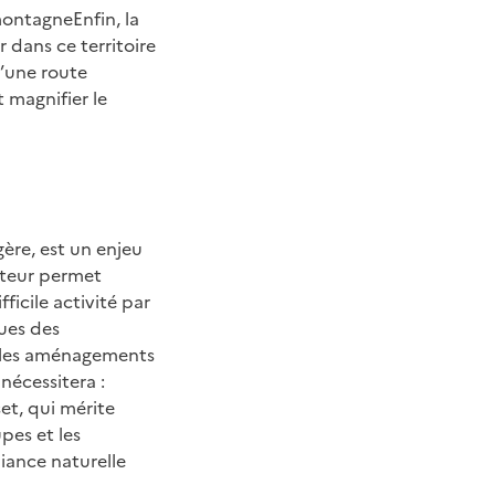
montagneEnfin, la
dans ce territoire
d’une route
magnifier le
gère, est un enjeu
lteur permet
ficile activité par
ques des
s les aménagements
nécessitera :
et, qui mérite
pes et les
iance naturelle