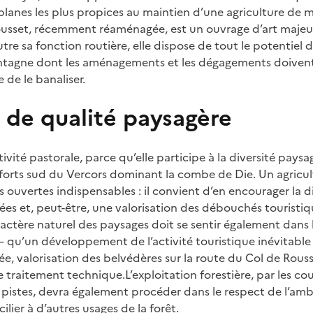
s planes les plus propices au maintien d’une agriculture de 
usset, récemment réaménagée, est un ouvrage d’art majeur 
Outre sa fonction routière, elle dispose de tout le potentiel 
ntagne dont les aménagements et les dégagements doivent 
 de le banaliser.
 de qualité paysagère
tivité pastorale, parce qu’elle participe à la diversité paysa
forts sud du Vercors dominant la combe de Die. Un agricu
s ouvertes indispensables : il convient d’en encourager la dif
ées et, peut-être, une valorisation des débouchés touristi
actère naturel des paysages doit se sentir également dan
 qu’un développement de l’activité touristique inévitable 
ée, valorisation des belvédères sur la route du Col de Rouss
traitement technique.L’exploitation forestière, par les cou
istes, devra également procéder dans le respect de l’amb
cilier à d’autres usages de la forêt.