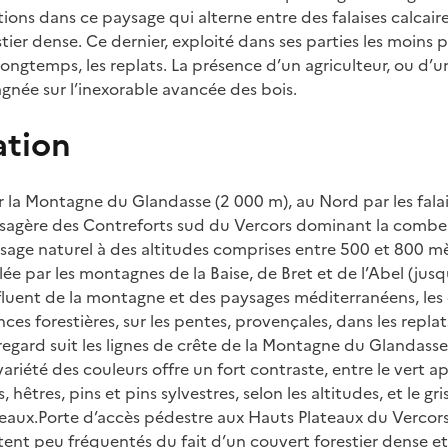
tions dans ce paysage qui alterne entre des falaises calcair
tier dense. Ce dernier, exploité dans ses parties les moins 
ongtemps, les replats. La présence d’un agriculteur, ou d’un
gnée sur l’inexorable avancée des bois.
ation
r la Montagne du Glandasse (2 000 m), au Nord par les falai
ysagère des Contreforts sud du Vercors dominant la combe
age naturel à des altitudes comprises entre 500 et 800 mè
allée par les montagnes de la Baise, de Bret et de l’Abel (jus
fluent de la montagne et des paysages méditerranéens, les 
nces forestières, sur les pentes, provençales, dans les replats
 regard suit les lignes de crête de la Montagne du Glandass
a variété des couleurs offre un fort contraste, entre le vert 
 hêtres, pins et pins sylvestres, selon les altitudes, et le gris
sseaux.Porte d’accès pédestre aux Hauts Plateaux du Vercors
tent peu fréquentés du fait d’un couvert forestier dense e