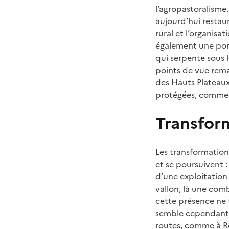
l’agropastoralisme.
aujourd’hui restaur
rural et l’organisat
également une port
qui serpente sous 
points de vue rema
des Hauts Plateaux
protégées, comme l’
Transfor
Les transformatio
et se poursuivent :
d’une exploitation
vallon, là une comb
cette présence ne 
semble cependant êt
routes, comme à Ro