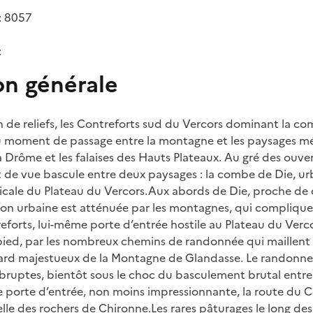
: 8057
:
on générale
n de reliefs, les Contreforts sud du Vercors dominant la co
au moment de passage entre la montagne et les paysages m
la Drôme et les falaises des Hauts Plateaux. Au gré des ouver
nt de vue bascule entre deux paysages : la combe de Die, ur
ticale du Plateau du Vercors.Aux abords de Die, proche de
ation urbaine est atténuée par les montagnes, qui complique
treforts, lui-même porte d’entrée hostile au Plateau du Ver
pied, par les nombreux chemins de randonnée qui maillent 
egard majestueux de la Montagne de Glandasse. Le randonne
bruptes, bientôt sous le choc du basculement brutal entre l
e porte d’entrée, non moins impressionnante, la route du C
elle des rochers de Chironne.Les rares pâturages le long des