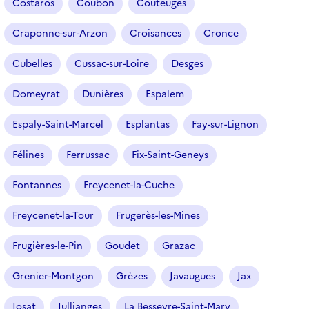
Costaros
Coubon
Couteuges
l
e
Craponne-sur-Arzon
Croisances
Cronce
c
t
Cubelles
Cussac-sur-Loire
Desges
i
o
Domeyrat
Dunières
Espalem
n
n
Espaly-Saint-Marcel
Esplantas
Fay-sur-Lignon
é
Félines
Ferrussac
Fix-Saint-Geneys
)
Fontannes
Freycenet-la-Cuche
Freycenet-la-Tour
Frugerès-les-Mines
Frugières-le-Pin
Goudet
Grazac
Grenier-Montgon
Grèzes
Javaugues
Jax
Josat
Jullianges
La Besseyre-Saint-Mary