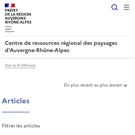
Reche
PRÉFET
DE LA RÉGION
AUVERGNE-
RHÔNE-ALPES
Centre de ressources régional des paysages
d'Auvergne-Rhône-Alpes
Voir le fil d'Ariane
T
Du plus récent au plus ancien
r
i
Articles
e
r
l
e
Filtrer les articles
s
a