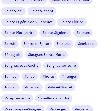
Saint-Victor-Malescours
Saint-Victor-sur-Arlanc
Saint-Vidal
Saint-Vincent
Sainte-Eugénie-de-Villeneuve
Sainte-Florine
Sainte-Marguerite
Sainte-Sigolène
Salettes
Salzuit
Sanssac-l’Église
Saugues
Sembadel
Séneujols
Siaugues-Sainte-Marie
Solignac-sous-Roche
Solignac-sur-Loire
Tailhac
Tence
Thoras
Tiranges
Torsiac
Valprivas
Vals-le-Chastel
Vals-près-le-Puy
Vazeilles-Limandre
Vazeilles-près-Saugues
Venteuges
Vergezac