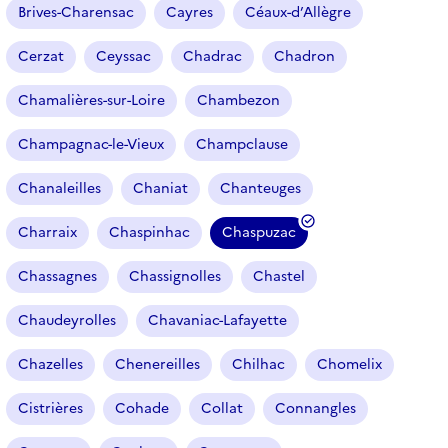
Brives-Charensac
Cayres
Céaux-d’Allègre
Cerzat
Ceyssac
Chadrac
Chadron
Chamalières-sur-Loire
Chambezon
Champagnac-le-Vieux
Champclause
Chanaleilles
Chaniat
Chanteuges
Charraix
Chaspinhac
Chaspuzac
(
f
Chassagnes
Chassignolles
Chastel
i
l
Chaudeyrolles
Chavaniac-Lafayette
t
r
Chazelles
Chenereilles
Chilhac
Chomelix
e
Cistrières
Cohade
Collat
Connangles
s
é