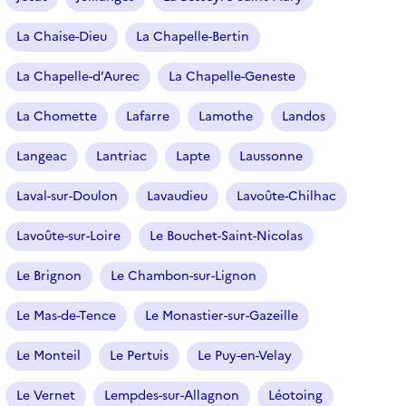
La Chaise-Dieu
La Chapelle-Bertin
La Chapelle-d’Aurec
La Chapelle-Geneste
La Chomette
Lafarre
Lamothe
Landos
Langeac
Lantriac
Lapte
Laussonne
Laval-sur-Doulon
Lavaudieu
Lavoûte-Chilhac
Lavoûte-sur-Loire
Le Bouchet-Saint-Nicolas
Le Brignon
Le Chambon-sur-Lignon
Le Mas-de-Tence
Le Monastier-sur-Gazeille
Le Monteil
Le Pertuis
Le Puy-en-Velay
Le Vernet
Lempdes-sur-Allagnon
Léotoing