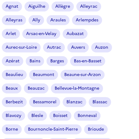
r
Agnat
Aiguilhe
Allègre
Alleyrac
t
i
Alleyras
Ally
Araules
Arlempdes
c
l
Arlet
Arsac-en-Velay
Aubazat
e
s
Aurec-sur-Loire
Autrac
Auvers
Auzon
Azérat
Bains
Barges
Bas-en-Basset
Beaulieu
Beaumont
Beaune-sur-Arzon
Beaux
Beauzac
Bellevue-la-Montagne
Berbezit
Bessamorel
Blanzac
Blassac
Blavozy
Blesle
Boisset
Bonneval
Borne
Bournoncle-Saint-Pierre
Brioude