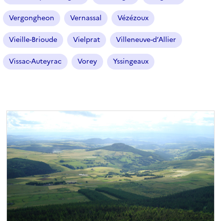
Vergongheon
Vernassal
Vézézoux
Vieille-Brioude
Vielprat
Villeneuve-d’Allier
Vissac-Auteyrac
Vorey
Yssingeaux