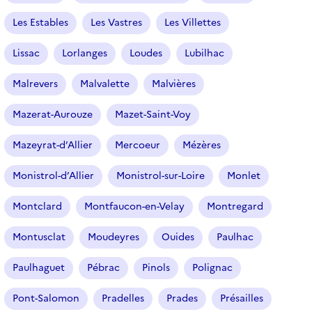
Les Estables
Les Vastres
Les Villettes
Lissac
Lorlanges
Loudes
Lubilhac
Malrevers
Malvalette
Malvières
Mazerat-Aurouze
Mazet-Saint-Voy
Mazeyrat-d’Allier
Mercoeur
Mézères
Monistrol-d’Allier
Monistrol-sur-Loire
Monlet
Montclard
Montfaucon-en-Velay
Montregard
Montusclat
Moudeyres
Ouides
Paulhac
Paulhaguet
Pébrac
Pinols
Polignac
Pont-Salomon
Pradelles
Prades
Présailles