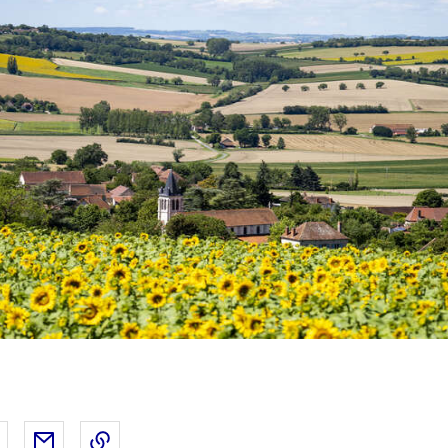
 Facebook
er sur X
Partager sur LinkedIn
Partager par email
Copier le lien de la page dans le presse-pap