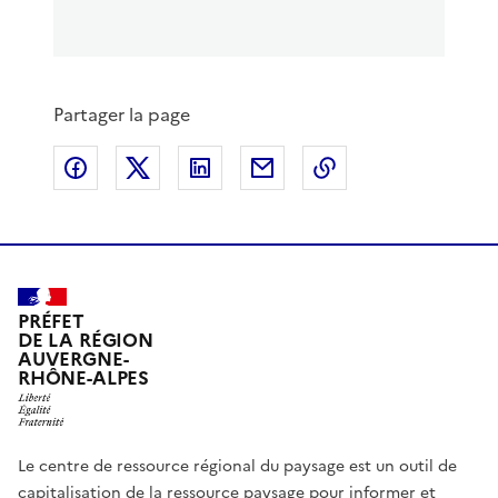
m
m
a
a
g
g
e
e
p
s
Partager la page
r
u
é
i
Partager sur Facebook
Partager sur X
Partager sur LinkedIn
Partager par email
Copier le lien de 
c
v
é
a
d
n
e
t
n
e
t
e
PRÉFET
DE LA RÉGION
AUVERGNE-
RHÔNE-ALPES
Le centre de ressource régional du paysage est un outil de
capitalisation de la ressource paysage pour informer et