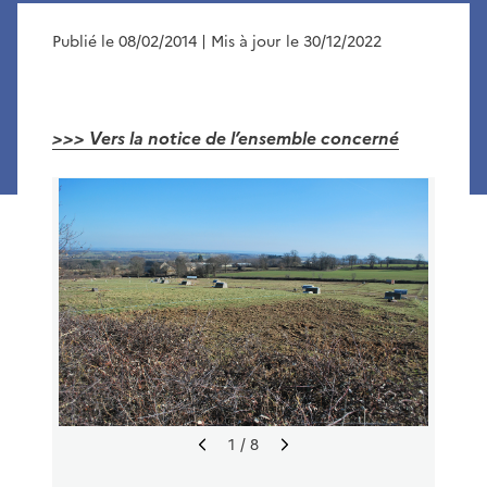
Publié le 08/02/2014
| Mis à jour le 30/12/2022
>>> Vers la notice de l’ensemble concerné
1
/ 8
I
I
m
m