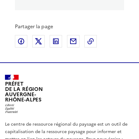
a
a
g
g
e
e
p
s
Partager la page
r
u
é
i
Partager sur Facebook
Partager sur X
Partager sur LinkedIn
Partager par email
Copier le lien de 
c
v
é
a
d
n
e
t
n
e
t
e
PRÉFET
DE LA RÉGION
AUVERGNE-
RHÔNE-ALPES
Le centre de ressource régional du paysage est un outil de
capitalisation de la ressource paysage pour informer et